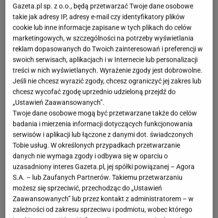
Gazeta.pl sp. z o.o., będą przetwarzać Twoje dane osobowe
takie jak adresy IP, adresy e-mail czy identyfikatory plików
cookie lub inne informacje zapisane w tych plikach do celów
marketingowych, w szczególności na potrzeby wyświetlania
reklam dopasowanych do Twoich zainteresowań i preferencji w
swoich serwisach, aplikacjach i w Internecie lub personalizacji
treści w nich wyświetlanych. Wyrażenie zgody jest dobrowolne.
Jeśli nie chcesz wyrazić zgody, chcesz ograniczyć jej zakres lub
chcesz wycofać zgodę uprzednio udzieloną przejdź do
„Ustawień Zaawansowanych”.
Twoje dane osobowe mogą być przetwarzane także do celów
badania i mierzenia informacji dotyczących funkcjonowania
serwisów i aplikacji lub łączone z danymi dot. świadczonych
Tobie usług. W określonych przypadkach przetwarzanie
danych nie wymaga zgody i odbywa się w oparciu o
uzasadniony interes Gazeta.pl, jej spółki powiązanej – Agora
S.A. – lub Zaufanych Partnerów. Takiemu przetwarzaniu
możesz się sprzeciwić, przechodząc do „Ustawień
Zaawansowanych” lub przez kontakt z administratorem – w
zależności od zakresu sprzeciwu i podmiotu, wobec którego