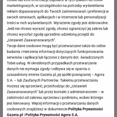
marketingowych, w szczególności na potrzeby wyświetlania
reklam dopasowanych do Twoich zainteresowań i preferencji w
swoich serwisach, aplikacjach i w Internecie lub personalizacji
treści w nich wyświetlanych. Wyrażenie zgody jest dobrowolne.
Jeśli nie chcesz wyrazić zgody, chcesz ograniczyć jej zakres lub
chcesz wycofać zgodę uprzednio udzieloną przejdź do
„Ustawień Zaawansowanych”.
Twoje dane osobowe mogą być przetwarzane także do celów
badania i mierzenia informacji dotyczących funkcjonowania
serwisów i aplikacji lub łączone z danymi dot. świadczonych
Tobie usług. W określonych przypadkach przetwarzanie
danych nie wymaga zgody i odbywa się w oparciu o
uzasadniony interes Gazeta.pl, jej spółki powiązanej – Agora
S.A. – lub Zaufanych Partnerów. Takiemu przetwarzaniu
możesz się sprzeciwić, przechodząc do „Ustawień
Zaawansowanych” lub przez kontakt z administratorem – w
zależności od zakresu sprzeciwu i podmiotu, wobec którego
jest kierowany. Więcej informacji o przetwarzaniu danych
osobowych znajdziesz w dokumencie
Polityka Prywatności
Gazeta.pl
i
Polityka Prywatności Agora S.A.