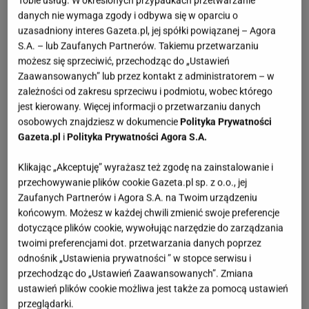
Tobie usług. W określonych przypadkach przetwarzanie
danych nie wymaga zgody i odbywa się w oparciu o
uzasadniony interes Gazeta.pl, jej spółki powiązanej – Agora
S.A. – lub Zaufanych Partnerów. Takiemu przetwarzaniu
możesz się sprzeciwić, przechodząc do „Ustawień
Zaawansowanych” lub przez kontakt z administratorem – w
zależności od zakresu sprzeciwu i podmiotu, wobec którego
jest kierowany. Więcej informacji o przetwarzaniu danych
osobowych znajdziesz w dokumencie
Polityka Prywatności
Gazeta.pl
i
Polityka Prywatności Agora S.A.
Klikając „Akceptuję” wyrażasz też zgodę na zainstalowanie i
przechowywanie plików cookie Gazeta.pl sp. z o.o., jej
Zaufanych Partnerów i Agora S.A. na Twoim urządzeniu
końcowym. Możesz w każdej chwili zmienić swoje preferencje
dotyczące plików cookie, wywołując narzędzie do zarządzania
twoimi preferencjami dot. przetwarzania danych poprzez
odnośnik „Ustawienia prywatności ” w stopce serwisu i
przechodząc do „Ustawień Zaawansowanych”. Zmiana
ustawień plików cookie możliwa jest także za pomocą ustawień
przeglądarki.