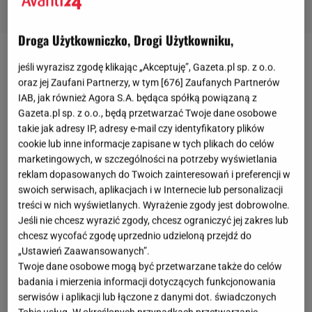
Droga Użytkowniczko, Drogi Użytkowniku,
jeśli wyrazisz zgodę klikając „Akceptuję”, Gazeta.pl sp. z o.o.
oraz jej Zaufani Partnerzy, w tym [
676
] Zaufanych Partnerów
IAB, jak również Agora S.A. będąca spółką powiązaną z
Gazeta.pl sp. z o.o., będą przetwarzać Twoje dane osobowe
takie jak adresy IP, adresy e-mail czy identyfikatory plików
cookie lub inne informacje zapisane w tych plikach do celów
marketingowych, w szczególności na potrzeby wyświetlania
reklam dopasowanych do Twoich zainteresowań i preferencji w
swoich serwisach, aplikacjach i w Internecie lub personalizacji
treści w nich wyświetlanych. Wyrażenie zgody jest dobrowolne.
Jeśli nie chcesz wyrazić zgody, chcesz ograniczyć jej zakres lub
chcesz wycofać zgodę uprzednio udzieloną przejdź do
„Ustawień Zaawansowanych”.
Twoje dane osobowe mogą być przetwarzane także do celów
badania i mierzenia informacji dotyczących funkcjonowania
serwisów i aplikacji lub łączone z danymi dot. świadczonych