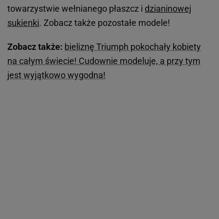
towarzystwie wełnianego płaszcz i
dzianinowej
sukienki
. Zobacz także pozostałe modele!
Zobacz także:
bieliznę Triumph pokochały kobiety
na całym świecie! Cudownie modeluje, a przy tym
jest wyjątkowo wygodna!