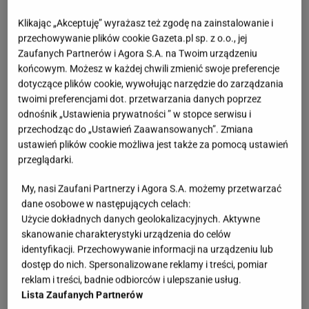
Klikając „Akceptuję” wyrażasz też zgodę na zainstalowanie i
przechowywanie plików cookie Gazeta.pl sp. z o.o., jej
Zaufanych Partnerów i Agora S.A. na Twoim urządzeniu
końcowym. Możesz w każdej chwili zmienić swoje preferencje
dotyczące plików cookie, wywołując narzędzie do zarządzania
twoimi preferencjami dot. przetwarzania danych poprzez
odnośnik „Ustawienia prywatności ” w stopce serwisu i
przechodząc do „Ustawień Zaawansowanych”. Zmiana
ustawień plików cookie możliwa jest także za pomocą ustawień
przeglądarki.
My, nasi Zaufani Partnerzy i Agora S.A. możemy przetwarzać
dane osobowe w następujących celach:
Użycie dokładnych danych geolokalizacyjnych. Aktywne
skanowanie charakterystyki urządzenia do celów
identyfikacji. Przechowywanie informacji na urządzeniu lub
dostęp do nich. Spersonalizowane reklamy i treści, pomiar
Ozdobne torebki na specjalne okazje
reklam i treści, badnie odbiorców i ulepszanie usług.
Lista Zaufanych Partnerów
Żadna stylizacja nie jest kompletna bez idealnie