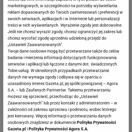
marketingowych, w szczególności na potrzeby wyświetlania
reklam dopasowanych do Twoich zainteresowań i preferencji w
swoich serwisach, aplikacjach i w Internecie lub personalizacji
treści w nich wyświetlanych. Wyrażenie zgody jest dobrowolne.
Jeśli nie chcesz wyrazić zgody, chcesz ograniczyć jej zakres lub
chcesz wycofać zgodę uprzednio udzieloną przejdź do
„Ustawień Zaawansowanych”.
Twoje dane osobowe mogą być przetwarzane także do celów
badania i mierzenia informacji dotyczących funkcjonowania
serwisów i aplikacji lub łączone z danymi dot. świadczonych
Tobie usług. W określonych przypadkach przetwarzanie
danych nie wymaga zgody i odbywa się w oparciu o
uzasadniony interes Gazeta.pl, jej spółki powiązanej – Agora
S.A. – lub Zaufanych Partnerów. Takiemu przetwarzaniu
możesz się sprzeciwić, przechodząc do „Ustawień
Zaawansowanych” lub przez kontakt z administratorem – w
zależności od zakresu sprzeciwu i podmiotu, wobec którego
jest kierowany. Więcej informacji o przetwarzaniu danych
osobowych znajdziesz w dokumencie
Polityka Prywatności
Gazeta.pl
i
Polityka Prywatności Agora S.A.