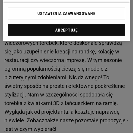
dobranej
torebki
.
Jeśli zastanawiasz się nad
USTAWIENIA ZAAWANSOWANE
kupnem nowego modelu, przychodzimy z pomocą!
Mamy wiele ciekawych propozycji z najnowszej
AKCEPTUJĘ
kolekcji Mohito. Zacznijmy od małych,
wieczorowych torebek, które doskonale sprawdzą
się jako uzupełnienie kreacji na randkę, kolację w
restauracji czy wieczorną imprezę. W tym sezonie
ogromną popularnością cieszą się modele z
biżuteryjnymi zdobieniami. Nic dziwnego! To
świetny sposób na proste i efektowne podkreślenie
stylizacji. Nam w szczególności spodobała się
torebka z kwiatkami 3D z łańcuszkiem na ramię.
Wygląda jak od projektanta, a kosztuje naprawdę
niewiele. Zobacz także nasze pozostałe propozycje -
jest w czym wybierać!