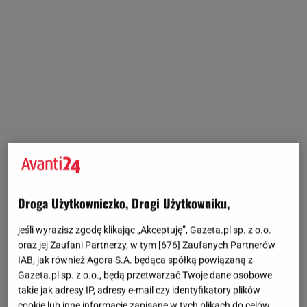
Droga Użytkowniczko, Drogi Użytkowniku,
jeśli wyrazisz zgodę klikając „Akceptuję”, Gazeta.pl sp. z o.o.
oraz jej Zaufani Partnerzy, w tym [
676
] Zaufanych Partnerów
IAB, jak również Agora S.A. będąca spółką powiązaną z
Gazeta.pl sp. z o.o., będą przetwarzać Twoje dane osobowe
takie jak adresy IP, adresy e-mail czy identyfikatory plików
cookie lub inne informacje zapisane w tych plikach do celów