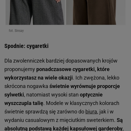
fot. Sinsay
Spodnie: cygaretki
Dla zwolenniczek bardziej dopasowanych krojów
proponujemy
ponadczasowe cygaretki, które
wykorzystasz na wiele okazji
. Ich zwężona, lekko
skrócona nogawka
świetnie wyrównuje proporcje
sylwetki
, natomiast wysoki stan
optycznie
wyszczupla talię
. Modele w klasycznych kolorach
świetnie sprawdzą się zarówno do
biura
, jak i w
wydaniu casualowym z mięciutkim sweterkiem.
Są
absolutną podstawą każdej kapsułowej garderoby
,