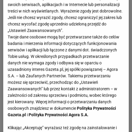
swoich serwisach, aplikacjach i w Internecie lub personalizacji
treści w nich wyświetlanych. Wyrażenie zgody jest dobrowolne.
Jeśli nie chcesz wyrazić zgody, chcesz ograniczyć jej zakres lub
chcesz wycofać zgodę uprzednio udzieloną przejdź do
„Ustawień Zaawansowanych”.
Twoje dane osobowe mogą być przetwarzane także do celów
badania i mierzenia informacji dotyczących funkcjonowania
serwisów i aplikacji lub łączone z danymi dot. świadczonych
Tobie usług. W określonych przypadkach przetwarzanie
danych nie wymaga zgody i odbywa się w oparciu o
uzasadniony interes Gazeta.pl, jej spółki powiązanej – Agora
S.A. – lub Zaufanych Partnerów. Takiemu przetwarzaniu
możesz się sprzeciwić, przechodząc do „Ustawień
Zaawansowanych” lub przez kontakt z administratorem – w
zależności od zakresu sprzeciwu i podmiotu, wobec którego
jest kierowany. Więcej informacji o przetwarzaniu danych
osobowych znajdziesz w dokumencie
Polityka Prywatności
Gazeta.pl
i
Polityka Prywatności Agora S.A.
Klikając „Akceptuję” wyrażasz też zgodę na zainstalowanie i