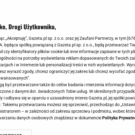
ko, Drogi Użytkowniku,
znaleźć piękniejsze buty na jesień?
jąc „Akceptuję”, Gazeta.pl sp. z o.o. oraz jej Zaufani Partnerzy, w tym [
67
zyła luksusowe modele w przystęp
.A. będąca spółką powiązaną z Gazeta.pl sp. z o.o., będą przetwarzać T
ail czy identyfikatory plików cookie lub inne informacje zapisane w tych p
gólności na potrzeby wyświetlania reklam dopasowanych do Twoich zain
acjach i w Internecie lub personalizacji treści w nich wyświetlanych. Wyr
cesz wyrazić zgody, chcesz ograniczyć jej zakres lub chcesz wycofać zgo
aawansowanych”.
zowej marki zachwycamy się nie od dziś. Każda kolekcja
 być przetwarzane także do celów badania i mierzenia informacji dot
konana z materiałów jakości premium. Jeżeli szukasz 
 łączone z danymi dot. świadczonych Tobie usług. W określonych przypad
j skóry lub weluru to z pewnością przypadną Ci propozy
i odbywa się w oparciu o uzasadniony interes Gazeta.pl, jej spółki powi
. Takiemu przetwarzaniu możesz się sprzeciwić, przechodząc do „Ust
ekty na miarę największych domów modowych!
nistratorem – w zależności od zakresu sprzeciwu i podmiotu, wobec które
etwarzaniu danych osobowych znajdziesz w dokumencie
Polityka Prywatn