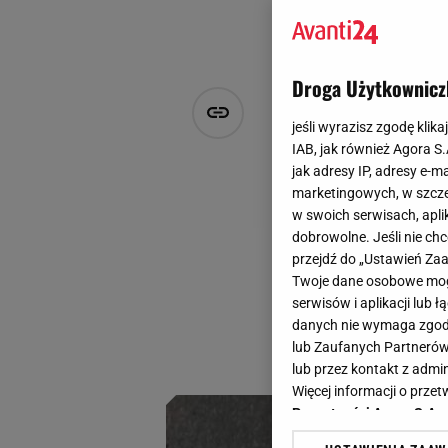
Droga Użytkownicz
Czy da się 
jeśli wyrazisz zgodę klika
marka stwor
IAB, jak również Agora S
jak adresy IP, adresy e-m
marketingowych, w szcze
Julia Perkowska
w swoich serwisach, aplik
24 września 2024, 13:20
dobrowolne. Jeśli nie ch
przejdź do „Ustawień Z
Projektami tej nis
Twoje dane osobowe mogą
ponadczasowa i wy
serwisów i aplikacji lub
jesienny z włoskie
danych nie wymaga zgody 
lub Zaufanych Partnerów
kolekcji. To proj
lub przez kontakt z admi
Więcej informacji o prz
Prywatności Agora S.A.