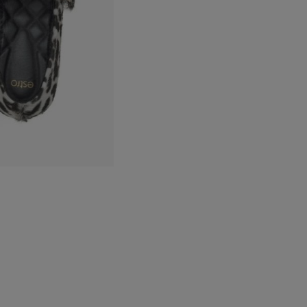
jesieni
. To właśnie te
 luźnych spodni
dą baleriny w nieco
nialnego designu
 wygląda wnętrze