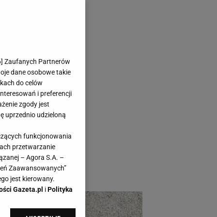
 Niszowa
6
] Zaufanych Partnerów
nej cenie!
woje dane osobowe takie
likach do celów
teresowań i preferencji
ażenie zgody jest
dę uprzednio udzieloną
 jest dopracowana,
yczących funkcjonowania
butów na sezon
kach przetwarzanie
cje z najnowszej
ązanej – Agora S.A. –
awień Zaawansowanych”
go jest kierowany.
ości Gazeta.pl
i
Polityka