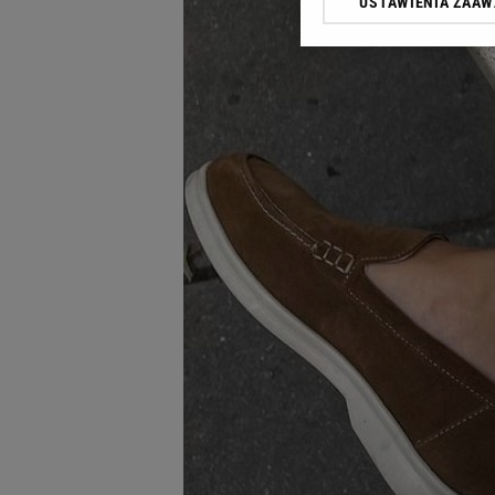
USTAWIENIA ZAA
Klikając „Akceptuję” wyra
Zaufanych Partnerów i A
dotyczące plików cookie,
odnośnik „Ustawienia pr
plików cookie możliwa je
My, nasi Zaufani Partne
Użycie dokładnych danych
Przechowywanie informacji
badnie odbiorców i uleps