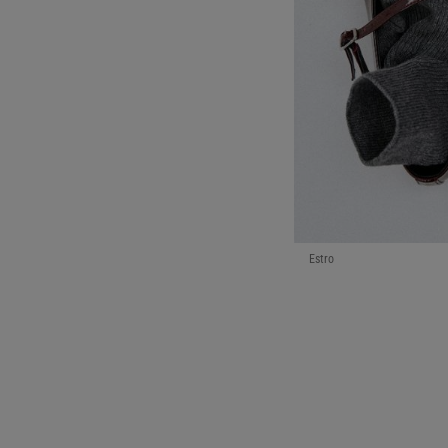
Baleriny królują na
wszechstronne but
dresowych. Jeżeli 
odważniejszej wers
mają również dobr
tych
butów
!
Baleriny w sam raz