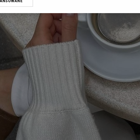
WANSOWANE
żasz też zgodę na zainstalowanie i przechowywanie plików cookie Gazeta.p
gora S.A. na Twoim urządzeniu końcowym. Możesz w każdej chwili zmien
 wywołując narzędzie do zarządzania twoimi preferencjami dot. przetw
ywatności ” w stopce serwisu i przechodząc do „Ustawień Zaawansowan
st także za pomocą ustawień przeglądarki.
rzy i Agora S.A. możemy przetwarzać dane osobowe w następujących cel
 geolokalizacyjnych. Aktywne skanowanie charakterystyki urządzenia do
 na urządzeniu lub dostęp do nich. Spersonalizowane reklamy i treści, p
zanie usług.
Lista Zaufanych Partnerów