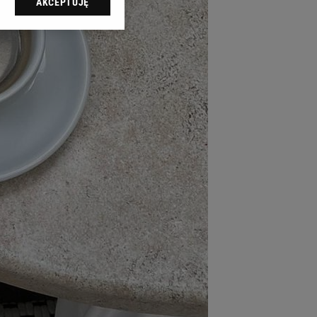
AKCEPTUJĘ
l sp. z o.o., jej
ić swoje preferencje
arzania danych poprzez
ych”. Zmiana ustawień
ach:
 celów identyfikacji.
omiar reklam i treści,