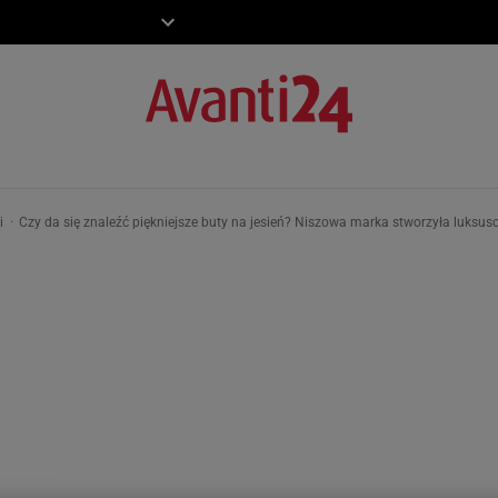
ZIECKO
MOTO
ki
Czy da się znaleźć piękniejsze buty na jesień? Niszowa marka stworzyła luksus