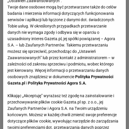
„Ustawień Zaawansowanych”.
Twoje dane osobowe mogą być przetwarzane także do celów
badania i mierzenia informacji dotyczących funkcjonowania
serwisów i aplikacji lub łączone z danymi dot. świadczonych
Tobie usług. W określonych przypadkach przetwarzanie
danych nie wymaga zgody i odbywa się w oparciu o
uzasadniony interes Gazeta.pl, jej spółki powiązanej – Agora
S.A. – lub Zaufanych Partnerów. Takiemu przetwarzaniu
możesz się sprzeciwić, przechodząc do „Ustawień
Zaawansowanych” lub przez kontakt z administratorem – w
zależności od zakresu sprzeciwu i podmiotu, wobec którego
jest kierowany. Więcej informacji o przetwarzaniu danych
osobowych znajdziesz w dokumencie
Polityka Prywatności
Gazeta.pl
i
Polityka Prywatności Agora S.A.
Klikając „Akceptuję” wyrażasz też zgodę na zainstalowanie i
przechowywanie plików cookie Gazeta.pl sp. z o.o., jej
Zaufanych Partnerów i Agora S.A. na Twoim urządzeniu
końcowym. Możesz w każdej chwili zmienić swoje preferencje
dotyczące plików cookie, wywołując narzędzie do zarządzania
twoimi preferencjami dot. przetwarzania danych poprzez