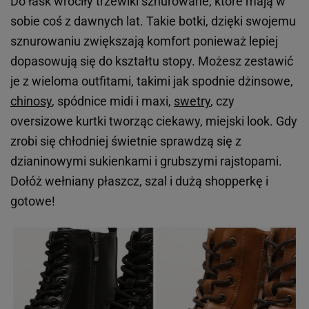
Do łask wróciły trzewiki sznurowane, które mają w
sobie coś z dawnych lat. Takie botki, dzięki swojemu
sznurowaniu zwiększają komfort ponieważ lepiej
dopasowują się do kształtu stopy. Możesz zestawić
je z wieloma outfitami, takimi jak spodnie dżinsowe,
chinosy
, spódnice midi i maxi,
swetry
, czy
oversizowe kurtki tworząc ciekawy, miejski look. Gdy
zrobi się chłodniej świetnie sprawdzą się z
dzianinowymi sukienkami i grubszymi rajstopami.
Dołóż wełniany płaszcz, szal i dużą shopperkę i
gotowe!