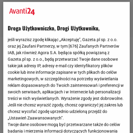
Droga Użytkowniczko, Drogi Użytkowniku,
jeśli wyrazisz zgodę klikając „Akceptuję”, Gazeta.pl sp. z o.o.
oraz jej Zaufani Partnerzy, w tym [
676
] Zaufanych Partnerów
IAB, jak również Agora S.A. będąca spółką powiązaną z
Gazeta.pl sp. z o.o., będą przetwarzać Twoje dane osobowe
takie jak adresy IP, adresy e-mail czy identyfikatory plików
cookie lub inne informacje zapisane w tych plikach do celów
marketingowych, w szczególności na potrzeby wyświetlania
reklam dopasowanych do Twoich zainteresowań i preferencji w
swoich serwisach, aplikacjach i w Internecie lub personalizacji
treści w nich wyświetlanych. Wyrażenie zgody jest dobrowolne.
Jeśli nie chcesz wyrazić zgody, chcesz ograniczyć jej zakres lub
chcesz wycofać zgodę uprzednio udzieloną przejdź do
„Ustawień Zaawansowanych”.
Twoje dane osobowe mogą być przetwarzane także do celów
badania i mierzenia informacji dotyczących funkcjonowania