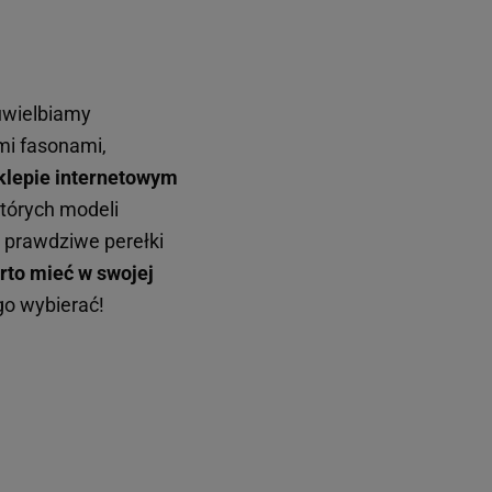
uwielbiamy
ymi fasonami,
klepie internetowym
tórych modeli
j prawdziwe perełki
rto mieć w swojej
go wybierać!