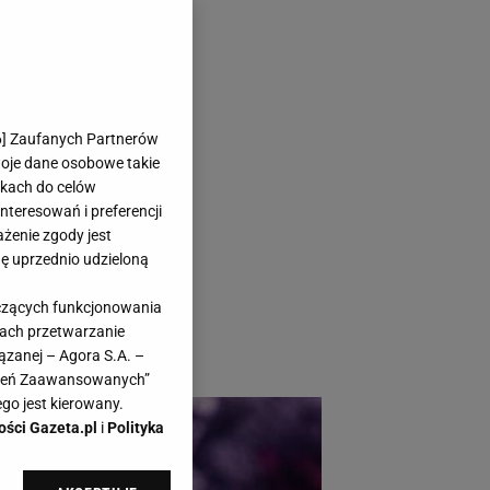
uż ostatni
6
] Zaufanych Partnerów
70%!
woje dane osobowe takie
likach do celów
teresowań i preferencji
ażenie zgody jest
dę uprzednio udzieloną
 kobiety. Teraz
yczących funkcjonowania
wa ostatni etap
kach przetwarzanie
ęsto!
ązanej – Agora S.A. –
awień Zaawansowanych”
go jest kierowany.
ości Gazeta.pl
i
Polityka