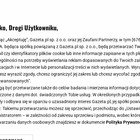
ko, Drogi Użytkowniku,
anko dawno nie były tak tanie! To j
jąc „Akceptuję”, Gazeta.pl sp. z o.o. oraz jej Zaufani Partnerzy, w tym [
67
daży, a rabaty sięgają nawet do -
.A. będąca spółką powiązaną z Gazeta.pl sp. z o.o., będą przetwarzać T
ail czy identyfikatory plików cookie lub inne informacje zapisane w tych p
gólności na potrzeby wyświetlania reklam dopasowanych do Twoich zain
acjach i w Internecie lub personalizacji treści w nich wyświetlanych. Wyr
cesz wyrazić zgody, chcesz ograniczyć jej zakres lub chcesz wycofać zgo
aawansowanych”.
marki Taranko to doskonały wybór dla każdej eleganckiej
 być przetwarzane także do celów badania i mierzenia informacji dot
ać je za ułamek ceny! W sklepie internetowym marki tr
 łączone z danymi dot. świadczonych Tobie usług. W określonych przypad
ty sięgają nawet do -70%! Taka okazja nie zdarza się cz
i odbywa się w oparciu o uzasadniony interes Gazeta.pl, jej spółki powi
. Takiemu przetwarzaniu możesz się sprzeciwić, przechodząc do „Ust
nistratorem – w zależności od zakresu sprzeciwu i podmiotu, wobec które
etwarzaniu danych osobowych znajdziesz w dokumencie
Polityka Prywatn