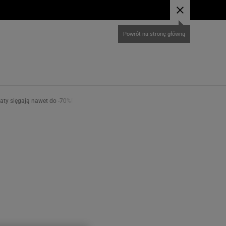
baty sięgają nawet do -70%!