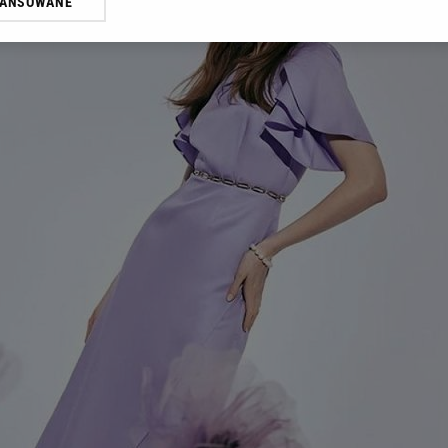
WANSOWANE
żasz też zgodę na zainstalowanie i przechowywanie plików cookie Gazeta.p
gora S.A. na Twoim urządzeniu końcowym. Możesz w każdej chwili zmien
 wywołując narzędzie do zarządzania twoimi preferencjami dot. przetw
ywatności ” w stopce serwisu i przechodząc do „Ustawień Zaawansowan
st także za pomocą ustawień przeglądarki.
rzy i Agora S.A. możemy przetwarzać dane osobowe w następujących cel
 geolokalizacyjnych. Aktywne skanowanie charakterystyki urządzenia do
 na urządzeniu lub dostęp do nich. Spersonalizowane reklamy i treści, p
zanie usług.
Lista Zaufanych Partnerów