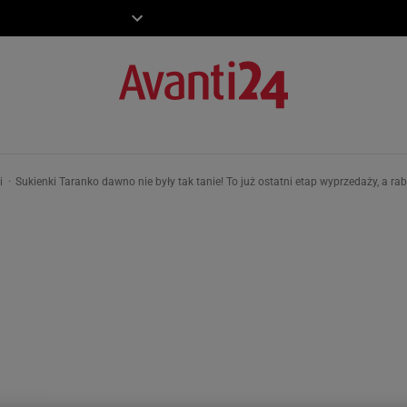
ZIECKO
MOTO
ki
Sukienki Taranko dawno nie były tak tanie! To już ostatni etap wyprzedaży, a ra