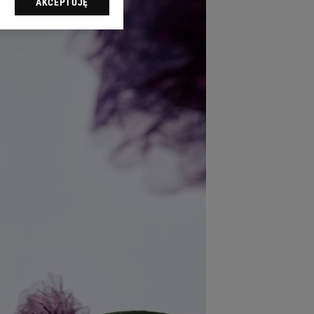
AKCEPTUJĘ
l sp. z o.o., jej
ić swoje preferencje
arzania danych poprzez
ych”. Zmiana ustawień
ach:
 celów identyfikacji.
omiar reklam i treści,