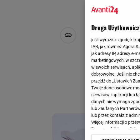
Droga Użytkownicz
Sukienki Tar
jeśli wyrazisz zgodę klika
etap wyprze
IAB, jak również Agora S
jak adresy IP, adresy e-m
marketingowych, w szcze
Justyna Laskowska
w swoich serwisach, aplik
23 sierpnia 2024, 16:03
dobrowolne. Jeśli nie ch
przejdź do „Ustawień Z
Sukienki polskiej 
Twoje dane osobowe mogą
masz okazję upolow
serwisów i aplikacji lub
wyprzedaży, a raba
danych nie wymaga zgody 
lub Zaufanych Partnerów
lub przez kontakt z admi
Więcej informacji o prz
Prywatności Agora S.A.