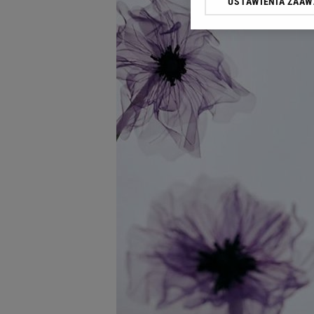
USTAWIENIA ZAA
Klikając „Akceptuję” wyra
Zaufanych Partnerów i A
dotyczące plików cookie,
odnośnik „Ustawienia pr
plików cookie możliwa je
My, nasi Zaufani Partne
Użycie dokładnych danych
Przechowywanie informacji
badnie odbiorców i uleps