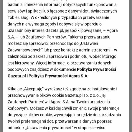
badania i mierzenia informacji dotyczących funkcjonowania
serwisów i aplikacji lub łączone z danymi dot. świadczonych
Tobie usług. W określonych przypadkach przetwarzanie
danych nie wymaga zgody i odbywa się w oparciu o
uzasadniony interes Gazeta.pl, jej spółki powiązanej – Agora
S.A. – lub Zaufanych Partnerów. Takiemu przetwarzaniu
możesz się sprzeciwić, przechodząc do „Ustawień
Zaawansowanych” lub przez kontakt z administratorem – w
zależności od zakresu sprzeciwu i podmiotu, wobec którego
jest kierowany. Więcej informacji o przetwarzaniu danych
osobowych znajdziesz w dokumencie
Polityka Prywatności
Gazeta.pl
i
Polityka Prywatności Agora S.A.
Klikając „Akceptuję” wyrażasz też zgodę na zainstalowanie i
przechowywanie plików cookie Gazeta.pl sp. z o.o., jej
Zaufanych Partnerów i Agora S.A. na Twoim urządzeniu
końcowym. Możesz w każdej chwili zmienić swoje preferencje
dotyczące plików cookie, wywołując narzędzie do zarządzania
twoimi preferencjami dot. przetwarzania danych poprzez
odnośnik „Ustawienia prywatności ” w stopce serwisu i