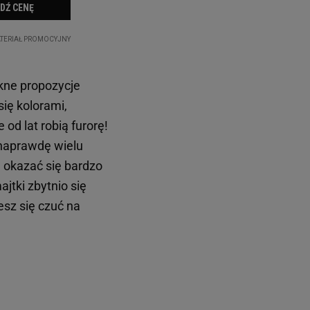
kne propozycje
się kolorami,
od lat robią furorę!
 naprawdę wielu
 okazać się bardzo
jtki zbytnio się
sz się czuć na