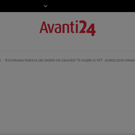
ZIECKO
MOTO
ki
Koronkowa bielizna jak zwykle nie zawodzi! Te majtki to HIT - praktycznie niewy