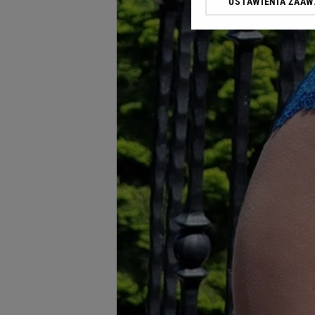
USTAWIENIA ZAA
Klikając „Akceptuję” wyra
Zaufanych Partnerów i A
dotyczące plików cookie,
odnośnik „Ustawienia pr
plików cookie możliwa je
My, nasi Zaufani Partne
Użycie dokładnych danych
Przechowywanie informacji
badnie odbiorców i uleps