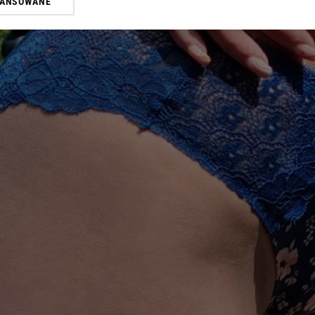
WANSOWANE
żasz też zgodę na zainstalowanie i przechowywanie plików cookie Gazeta.p
gora S.A. na Twoim urządzeniu końcowym. Możesz w każdej chwili zmien
 wywołując narzędzie do zarządzania twoimi preferencjami dot. przetw
ywatności ” w stopce serwisu i przechodząc do „Ustawień Zaawansowan
st także za pomocą ustawień przeglądarki.
rzy i Agora S.A. możemy przetwarzać dane osobowe w następujących cel
 geolokalizacyjnych. Aktywne skanowanie charakterystyki urządzenia do
 na urządzeniu lub dostęp do nich. Spersonalizowane reklamy i treści, p
zanie usług.
Lista Zaufanych Partnerów