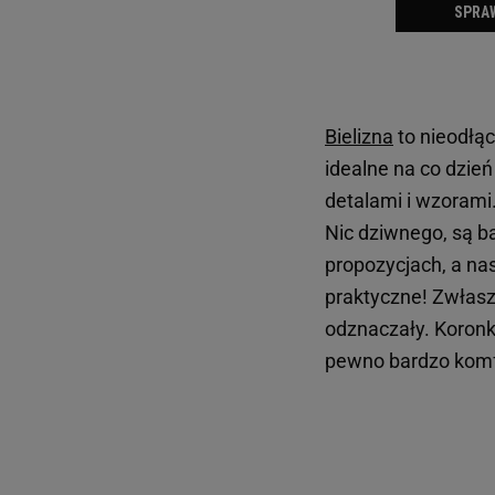
Bielizna
to nieodłą
idealne na co dzień
detalami i wzorami
Nic dziwnego, są b
propozycjach, a n
praktyczne! Zwłaszc
odznaczały. Koronk
pewno bardzo komf