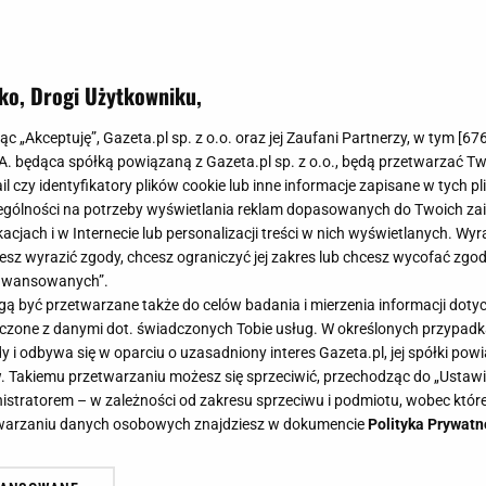
ko, Drogi Użytkowniku,
ielizna jak zwykle nie zawodzi! Te 
jąc „Akceptuję”, Gazeta.pl sp. z o.o. oraz jej Zaufani Partnerzy, w tym [
67
ie niewyczuwalne i piękne
.A. będąca spółką powiązaną z Gazeta.pl sp. z o.o., będą przetwarzać T
ail czy identyfikatory plików cookie lub inne informacje zapisane w tych p
gólności na potrzeby wyświetlania reklam dopasowanych do Twoich zain
acjach i w Internecie lub personalizacji treści w nich wyświetlanych. Wyr
cesz wyrazić zgody, chcesz ograniczyć jej zakres lub chcesz wycofać zgo
aawansowanych”.
a zawsze miała szczególne miejsce w damskiej garderob
 być przetwarzane także do celów badania i mierzenia informacji dot
ciągała miłośniczki kobiecości i dobrego wyglądu, a w 
 łączone z danymi dot. świadczonych Tobie usług. W określonych przypad
sze propozycje majtek, które koniecznie powinnaś mie
i odbywa się w oparciu o uzasadniony interes Gazeta.pl, jej spółki powi
. Takiemu przetwarzaniu możesz się sprzeciwić, przechodząc do „Ust
nistratorem – w zależności od zakresu sprzeciwu i podmiotu, wobec które
etwarzaniu danych osobowych znajdziesz w dokumencie
Polityka Prywatn