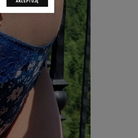
AKCEPTUJĘ
l sp. z o.o., jej
ić swoje preferencje
arzania danych poprzez
ych”. Zmiana ustawień
ach:
 celów identyfikacji.
omiar reklam i treści,