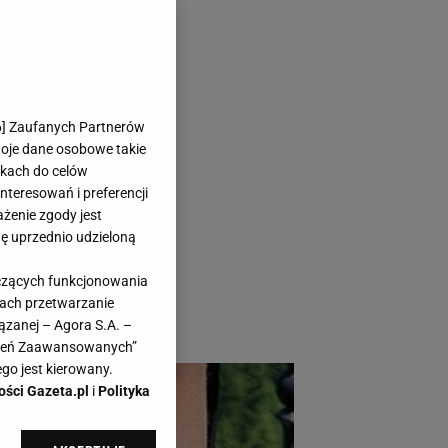
majtki to HIT
6
] Zaufanych Partnerów
woje dane osobowe takie
likach do celów
teresowań i preferencji
ażenie zgody jest
dę uprzednio udzieloną
ie. Efektowna i po
yczących funkcjonowania
koronce każdej do
kach przetwarzanie
ć. Ceny zachęcają!
ązanej – Agora S.A. –
awień Zaawansowanych”
go jest kierowany.
ości Gazeta.pl
i
Polityka