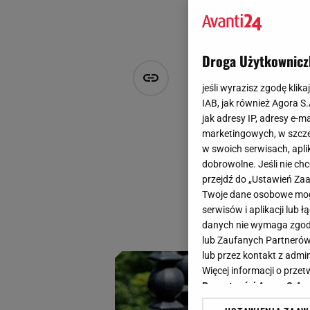
Droga Użytkownicz
Koronkowa b
jeśli wyrazisz zgodę klika
- praktyczn
IAB, jak również Agora S
jak adresy IP, adresy e-m
marketingowych, w szcze
Natalia Szyperek
w swoich serwisach, aplik
11 lipca 2024, 19:10
dobrowolne. Jeśli nie ch
przejdź do „Ustawień Z
Koronkowa bielizn
Twoje dane osobowe mogą
prostu piękna przy
serwisów i aplikacji lub
twarzy! Sprawdź na
danych nie wymaga zgody 
lub Zaufanych Partnerów
lub przez kontakt z admi
Więcej informacji o prz
Prywatności Agora S.A.