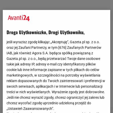
Sneakersy New Balance
Droga Użytkowniczko, Drogi Użytkowniku,
jeśli wyrazisz zgodę klikając „Akceptuję”, Gazeta.pl sp. z o.o.
New Balance od lat stoi na straży jakości i komfortu.
oraz jej Zaufani Partnerzy, w tym [
676
] Zaufanych Partnerów
Buty tej marki to nie tylko symbol stylu, ale również
IAB, jak również Agora S.A. będąca spółką powiązaną z
gwarancja solidności wykonania i niezrównanego
Gazeta.pl sp. z o.o., będą przetwarzać Twoje dane osobowe
takie jak adresy IP, adresy e-mail czy identyfikatory plików
komfortu noszenia. W ofercie wyprzedażowej
cookie lub inne informacje zapisane w tych plikach do celów
znajdziesz zarówno klasyczne modele 574, które
marketingowych, w szczególności na potrzeby wyświetlania
zyskały uznanie na całym świecie, jak i nowsze
reklam dopasowanych do Twoich zainteresowań i preferencji w
swoich serwisach, aplikacjach i w Internecie lub personalizacji
propozycje, które idealnie łączą nowoczesne
treści w nich wyświetlanych. Wyrażenie zgody jest dobrowolne.
technologie z klasycznym designem.
Jeśli nie chcesz wyrazić zgody, chcesz ograniczyć jej zakres lub
chcesz wycofać zgodę uprzednio udzieloną przejdź do
„Ustawień Zaawansowanych”.