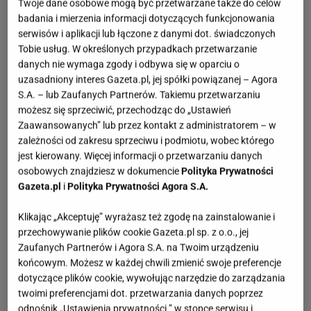
Twoje dane osobowe mogą być przetwarzane także do celów
badania i mierzenia informacji dotyczących funkcjonowania
serwisów i aplikacji lub łączone z danymi dot. świadczonych
Tobie usług. W określonych przypadkach przetwarzanie
danych nie wymaga zgody i odbywa się w oparciu o
uzasadniony interes Gazeta.pl, jej spółki powiązanej – Agora
S.A. – lub Zaufanych Partnerów. Takiemu przetwarzaniu
możesz się sprzeciwić, przechodząc do „Ustawień
Zaawansowanych” lub przez kontakt z administratorem – w
zależności od zakresu sprzeciwu i podmiotu, wobec którego
jest kierowany. Więcej informacji o przetwarzaniu danych
osobowych znajdziesz w dokumencie
Polityka Prywatności
Gazeta.pl
i
Polityka Prywatności Agora S.A.
Klikając „Akceptuję” wyrażasz też zgodę na zainstalowanie i
przechowywanie plików cookie Gazeta.pl sp. z o.o., jej
Zaufanych Partnerów i Agora S.A. na Twoim urządzeniu
końcowym. Możesz w każdej chwili zmienić swoje preferencje
dotyczące plików cookie, wywołując narzędzie do zarządzania
twoimi preferencjami dot. przetwarzania danych poprzez
odnośnik „Ustawienia prywatności ” w stopce serwisu i