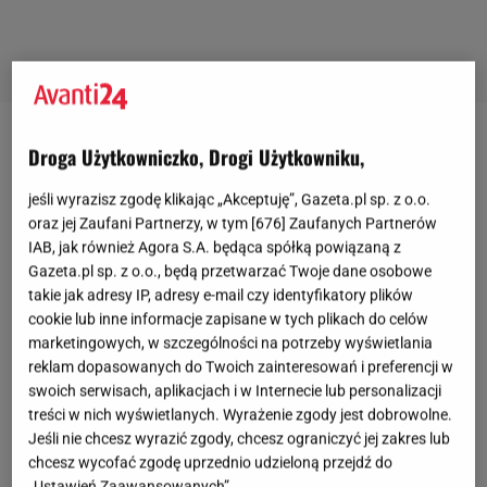
Torebki Marco Mazzini: shopperki
Droga Użytkowniczko, Drogi Użytkowniku,
jeśli wyrazisz zgodę klikając „Akceptuję”, Gazeta.pl sp. z o.o.
Jednym z najpopularniejszych modeli torebek jest
oraz jej Zaufani Partnerzy, w tym [
676
] Zaufanych Partnerów
shopper, który łączy praktyczność ze stylem.
IAB, jak również Agora S.A. będąca spółką powiązaną z
Shopperki charakteryzują się dużą pojemnością, co
Gazeta.pl sp. z o.o., będą przetwarzać Twoje dane osobowe
takie jak adresy IP, adresy e-mail czy identyfikatory plików
sprawia, że są idealne na zakupy, do pracy, a nawet
cookie lub inne informacje zapisane w tych plikach do celów
na krótkie wyjazdy. Wykonane z wysokiej jakości
marketingowych, w szczególności na potrzeby wyświetlania
skóry, są nie tylko eleganckie, ale także wytrzymałe.
reklam dopasowanych do Twoich zainteresowań i preferencji w
swoich serwisach, aplikacjach i w Internecie lub personalizacji
Co więcej, tego typu torebki są dostępne w wielu
treści w nich wyświetlanych. Wyrażenie zgody jest dobrowolne.
kolorach i wzorach, co pozwala na łatwe
Jeśli nie chcesz wyrazić zgody, chcesz ograniczyć jej zakres lub
dopasowanie ich do twojego stylu i preferencji.
chcesz wycofać zgodę uprzednio udzieloną przejdź do
„Ustawień Zaawansowanych”.