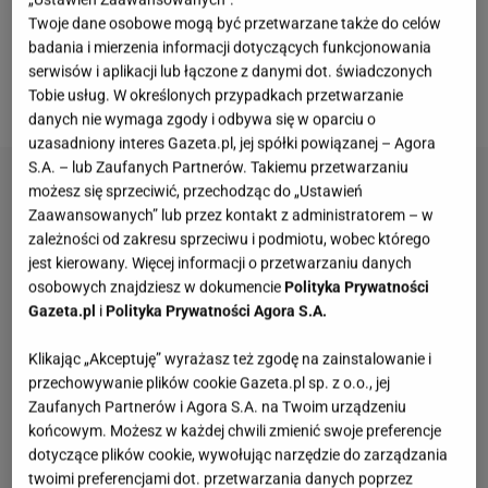
Niezmiennie polecamy modele w brązach i czerni,
Twoje dane osobowe mogą być przetwarzane także do celów
które będą zawsze modne! Wybierz coś dla siebie,
badania i mierzenia informacji dotyczących funkcjonowania
korzystając z kodu rabatowego "gazeta.pl" dającego
serwisów i aplikacji lub łączone z danymi dot. świadczonych
Tobie usług. W określonych przypadkach przetwarzanie
aż 15% zniżki.
danych nie wymaga zgody i odbywa się w oparciu o
uzasadniony interes Gazeta.pl, jej spółki powiązanej – Agora
S.A. – lub Zaufanych Partnerów. Takiemu przetwarzaniu
możesz się sprzeciwić, przechodząc do „Ustawień
Zaawansowanych” lub przez kontakt z administratorem – w
zależności od zakresu sprzeciwu i podmiotu, wobec którego
jest kierowany. Więcej informacji o przetwarzaniu danych
osobowych znajdziesz w dokumencie
Polityka Prywatności
Gazeta.pl
i
Polityka Prywatności Agora S.A.
Klikając „Akceptuję” wyrażasz też zgodę na zainstalowanie i
przechowywanie plików cookie Gazeta.pl sp. z o.o., jej
Zaufanych Partnerów i Agora S.A. na Twoim urządzeniu
końcowym. Możesz w każdej chwili zmienić swoje preferencje
dotyczące plików cookie, wywołując narzędzie do zarządzania
twoimi preferencjami dot. przetwarzania danych poprzez