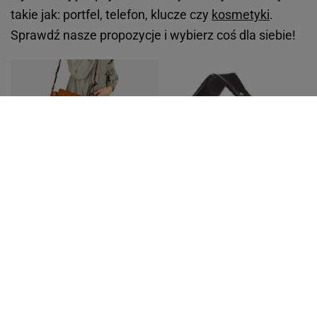
takie jak: portfel, telefon, klucze czy
kosmetyki
.
Sprawdź nasze propozycje i wybierz coś dla siebie!
Fot. torebki-skorzane.pl