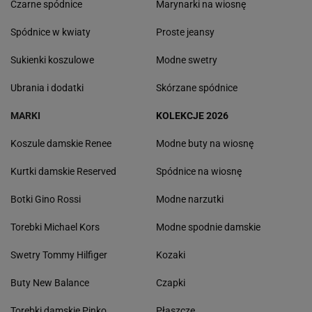
Czarne spódnice
Marynarki na wiosnę
Spódnice w kwiaty
Proste jeansy
Sukienki koszulowe
Modne swetry
Ubrania i dodatki
Skórzane spódnice
MARKI
KOLEKCJE 2026
Koszule damskie Renee
Modne buty na wiosnę
Kurtki damskie Reserved
Spódnice na wiosnę
Botki Gino Rossi
Modne narzutki
Torebki Michael Kors
Modne spodnie damskie
Swetry Tommy Hilfiger
Kozaki
Buty New Balance
Czapki
Torebki damskie Pinko
Płaszcze