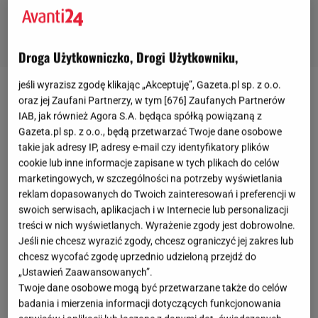
Droga Użytkowniczko, Drogi Użytkowniku,
jeśli wyrazisz zgodę klikając „Akceptuję”, Gazeta.pl sp. z o.o.
Jeans rządzi!
oraz jej Zaufani Partnerzy, w tym [
676
] Zaufanych Partnerów
IAB, jak również Agora S.A. będąca spółką powiązaną z
Gazeta.pl sp. z o.o., będą przetwarzać Twoje dane osobowe
Trend na jeansowe total looki trwa w najlepsze i
takie jak adresy IP, adresy e-mail czy identyfikatory plików
zapowiada się, że szybko nie zejdzie z
cookie lub inne informacje zapisane w tych plikach do celów
planu. Denimowe spodnie, kamizelki, spódnice,
marketingowych, w szczególności na potrzeby wyświetlania
reklam dopasowanych do Twoich zainteresowań i preferencji w
kamizelki, sukienki, a nawet marynarki - zestawiamy
swoich serwisach, aplikacjach i w Internecie lub personalizacji
ze sobą tworząc jeansowe stylizacje w total lookach,
treści w nich wyświetlanych. Wyrażenie zgody jest dobrowolne.
ale również chętnie nosimy solo w połączeniu z
Jeśli nie chcesz wyrazić zgody, chcesz ograniczyć jej zakres lub
chcesz wycofać zgodę uprzednio udzieloną przejdź do
innymi częściami garderoby. Jeans to sposób na
„Ustawień Zaawansowanych”.
udaną stylizację w każdej sytuacji! Możesz połączyć
Twoje dane osobowe mogą być przetwarzane także do celów
go w sportowym looku ze sneakersami, ale również
badania i mierzenia informacji dotyczących funkcjonowania