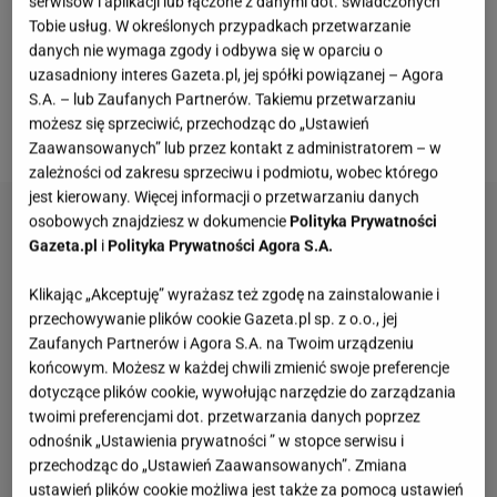
w bardziej eleganckich lookach z
botkami, szpilkami
serwisów i aplikacji lub łączone z danymi dot. świadczonych
Tobie usług. W określonych przypadkach przetwarzanie
czy sandałkami. Możliwości jest dużo i na pewno
danych nie wymaga zgody i odbywa się w oparciu o
znajdziesz coś dla siebie! Stylizację w total denim
uzasadniony interes Gazeta.pl, jej spółki powiązanej – Agora
looku wybrała tym razem modowa influencerka
S.A. – lub Zaufanych Partnerów. Takiemu przetwarzaniu
możesz się sprzeciwić, przechodząc do „Ustawień
Maffashion - zobacz, jak świetnie wyglądała!
Zaawansowanych” lub przez kontakt z administratorem – w
zależności od zakresu sprzeciwu i podmiotu, wobec którego
jest kierowany. Więcej informacji o przetwarzaniu danych
osobowych znajdziesz w dokumencie
Polityka Prywatności
Gazeta.pl
i
Polityka Prywatności Agora S.A.
Klikając „Akceptuję” wyrażasz też zgodę na zainstalowanie i
przechowywanie plików cookie Gazeta.pl sp. z o.o., jej
Zaufanych Partnerów i Agora S.A. na Twoim urządzeniu
końcowym. Możesz w każdej chwili zmienić swoje preferencje
dotyczące plików cookie, wywołując narzędzie do zarządzania
twoimi preferencjami dot. przetwarzania danych poprzez
odnośnik „Ustawienia prywatności ” w stopce serwisu i
przechodząc do „Ustawień Zaawansowanych”. Zmiana
ustawień plików cookie możliwa jest także za pomocą ustawień