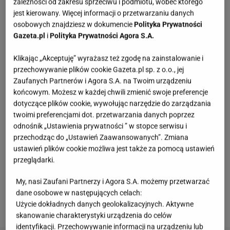
zależności od zakresu sprzeciwu i podmiotu, wobec którego
przyjemność zobaczyć wszystkie sześć par w
jest kierowany. Więcej informacji o przetwarzaniu danych
osobowych znajdziesz w dokumencie
Polityka Prywatności
jednym odcinku. Niestety był to pierwszy i ostatni
Gazeta.pl
i
Polityka Prywatności Agora S.A.
raz, kiedy w programie spotkał się cały skład.
Tematem przewodnim odcinka były ikony
Klikając „Akceptuję” wyrażasz też zgodę na zainstalowanie i
przechowywanie plików cookie Gazeta.pl sp. z o.o., jej
muzyczne. Ze sceny wybrzmiały największe
Zaufanych Partnerów i Agora S.A. na Twoim urządzeniu
przeboje takich
gwiazd
jak:
Britney Spears
, Freddie
końcowym. Możesz w każdej chwili zmienić swoje preferencje
Mercury, Lady Gaga czy
Madonna
. Choć w kolejnym
dotyczące plików cookie, wywołując narzędzie do zarządzania
odcinku nie zobaczymy już występu Adelona i
twoimi preferencjami dot. przetwarzania danych poprzez
odnośnik „Ustawienia prywatności ” w stopce serwisu i
Tadeusza Mikołajczaka, który na potrzeby programu
przechodząc do „Ustawień Zaawansowanych”. Zmiana
przyjął pseudonim Lady Tede, to jednak emocje
ustawień plików cookie możliwa jest także za pomocą ustawień
wcale nie słabną. W kolejny wtorek na antenie TVN
przeglądarki.
czekają na nas następne metamorfozy, występy i
My, nasi Zaufani Partnerzy i Agora S.A. możemy przetwarzać
kosmetyczni bohaterowie od NYX Professional
dane osobowe w następujących celach:
Makeup.
Użycie dokładnych danych geolokalizacyjnych. Aktywne
skanowanie charakterystyki urządzenia do celów
identyfikacji. Przechowywanie informacji na urządzeniu lub