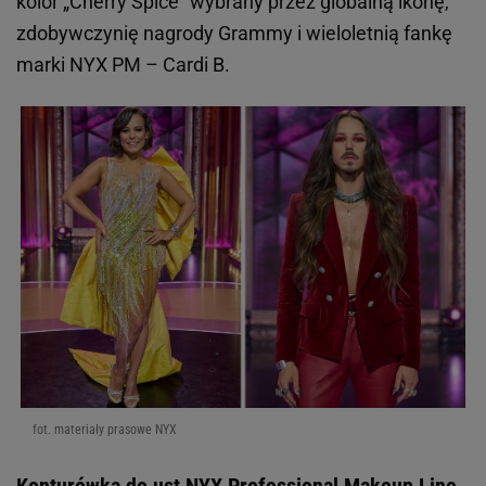
kolor „Cherry Spice" wybrany przez globalną ikonę,
zdobywczynię nagrody Grammy i wieloletnią fankę
marki NYX PM – Cardi B.
fot. materiały prasowe NYX