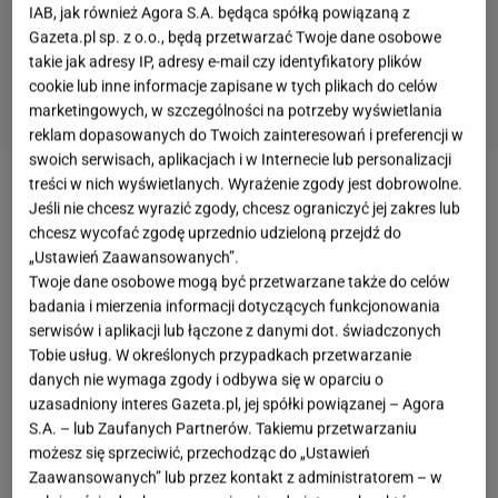
IAB, jak również Agora S.A. będąca spółką powiązaną z
Gazeta.pl sp. z o.o., będą przetwarzać Twoje dane osobowe
takie jak adresy IP, adresy e-mail czy identyfikatory plików
cookie lub inne informacje zapisane w tych plikach do celów
marketingowych, w szczególności na potrzeby wyświetlania
reklam dopasowanych do Twoich zainteresowań i preferencji w
swoich serwisach, aplikacjach i w Internecie lub personalizacji
treści w nich wyświetlanych. Wyrażenie zgody jest dobrowolne.
Oprócz przygotowania występów, mężczyźni znani z
Jeśli nie chcesz wyrazić zgody, chcesz ograniczyć jej zakres lub
show-biznesu sami zostali przeistoczeni w
chcesz wycofać zgodę uprzednio udzieloną przejdź do
„Ustawień Zaawansowanych”.
performerki. Pomogły w tym nie tylko stroje, ale
Twoje dane osobowe mogą być przetwarzane także do celów
również
kosmetyki marki NYX Professional
badania i mierzenia informacji dotyczących funkcjonowania
Makeup,
który jest partnerem programu. Ich
serwisów i aplikacji lub łączone z danymi dot. świadczonych
Tobie usług. W określonych przypadkach przetwarzanie
zmagania oceniło jury składające się z
danych nie wymaga zgody i odbywa się w oparciu o
utalentowanej aktorki i prezenterki
Anny Muchy
,
uzasadniony interes Gazeta.pl, jej spółki powiązanej – Agora
legendy polskiego kina oraz teatru
Andrzeja
S.A. – lub Zaufanych Partnerów. Takiemu przetwarzaniu
możesz się sprzeciwić, przechodząc do „Ustawień
Seweryna,
oraz jedynego w swoim rodzaju wokalisty
Zaawansowanych” lub przez kontakt z administratorem – w
Michała Szpaka.
Tym razem mieliśmy w końcu