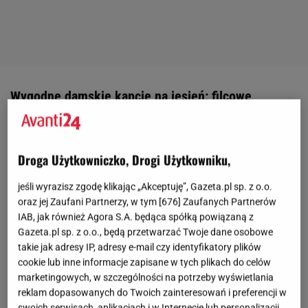
Wygodne damskie kapcie na jesień: filcowe
Kapcie filcowe sprawdzą się w każdym domu!
Wygodna i antypoślizgowa podeszwa
zapewnia
Droga Użytkowniczko, Drogi Użytkowniku,
komfort i bezpieczeństwo podczas noszenia - jest to
jeśli wyrazisz zgodę klikając „Akceptuję”, Gazeta.pl sp. z o.o.
szczególnie ważne na śliskich powierzchniach, na
oraz jej Zaufani Partnerzy, w tym [
676
] Zaufanych Partnerów
przykład kafelkach.
Ciepły filc przyjemnie otula
IAB, jak również Agora S.A. będąca spółką powiązaną z
stopę
, a dodatkowo materiał posiada właściwości
Gazeta.pl sp. z o.o., będą przetwarzać Twoje dane osobowe
takie jak adresy IP, adresy e-mail czy identyfikatory plików
zapobiegające odparzeniom
. W niektórych
cookie lub inne informacje zapisane w tych plikach do celów
modelach wkładki mają
możliwość wyjęcia i
marketingowych, w szczególności na potrzeby wyświetlania
odświeżenia
, a dzięki wysokiej jakości wykonania
reklam dopasowanych do Twoich zainteresowań i preferencji w
swoich serwisach, aplikacjach i w Internecie lub personalizacji