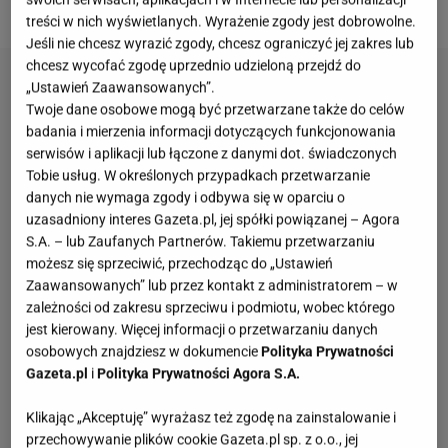
kapcie posłużą kilka dobrych sezonów.
treści w nich wyświetlanych. Wyrażenie zgody jest dobrowolne.
Jeśli nie chcesz wyrazić zgody, chcesz ograniczyć jej zakres lub
chcesz wycofać zgodę uprzednio udzieloną przejdź do
„Ustawień Zaawansowanych”.
Twoje dane osobowe mogą być przetwarzane także do celów
badania i mierzenia informacji dotyczących funkcjonowania
serwisów i aplikacji lub łączone z danymi dot. świadczonych
Tobie usług. W określonych przypadkach przetwarzanie
danych nie wymaga zgody i odbywa się w oparciu o
uzasadniony interes Gazeta.pl, jej spółki powiązanej – Agora
S.A. – lub Zaufanych Partnerów. Takiemu przetwarzaniu
możesz się sprzeciwić, przechodząc do „Ustawień
Zaawansowanych” lub przez kontakt z administratorem – w
zależności od zakresu sprzeciwu i podmiotu, wobec którego
jest kierowany. Więcej informacji o przetwarzaniu danych
osobowych znajdziesz w dokumencie
Polityka Prywatności
Gazeta.pl
i
Polityka Prywatności Agora S.A.
Klikając „Akceptuję” wyrażasz też zgodę na zainstalowanie i
przechowywanie plików cookie Gazeta.pl sp. z o.o., jej