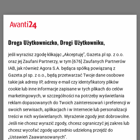
Pikowane płaszcze z wyprzedaży znanej marki
Droga Użytkowniczko, Drogi Użytkowniku,
Zima
nie odpuszcza, dlatego warto skorzystać z
jeśli wyrazisz zgodę klikając „Akceptuję”, Gazeta.pl sp. z o.o.
wyprzedaży i uzupełnić swoją garderobę w ciepłą
oraz jej Zaufani Partnerzy, w tym [
676
] Zaufanych Partnerów
kurtkę puchową. W poszukiwaniu przecenionych
IAB, jak również Agora S.A. będąca spółką powiązaną z
Gazeta.pl sp. z o.o., będą przetwarzać Twoje dane osobowe
modeli zajrzałyśmy do znanego sklepu
takie jak adresy IP, adresy e-mail czy identyfikatory plików
internetowego Goodlookin.
Zwróciłyśmy uwagę
cookie lub inne informacje zapisane w tych plikach do celów
przede wszystkim na pikowane płaszcze, które
marketingowych, w szczególności na potrzeby wyświetlania
reklam dopasowanych do Twoich zainteresowań i preferencji w
cieszą się ogromną popularnością co sezon.
swoich serwisach, aplikacjach i w Internecie lub personalizacji
Są ciepłe, zapewniają komfort w każdych
treści w nich wyświetlanych. Wyrażenie zgody jest dobrowolne.
warunkach pogodowych i doskonale wpisują się w
Jeśli nie chcesz wyrazić zgody, chcesz ograniczyć jej zakres lub
chcesz wycofać zgodę uprzednio udzieloną przejdź do
eleganckie stylizacje. Jaki kolor wybrać? Warto
„Ustawień Zaawansowanych”.