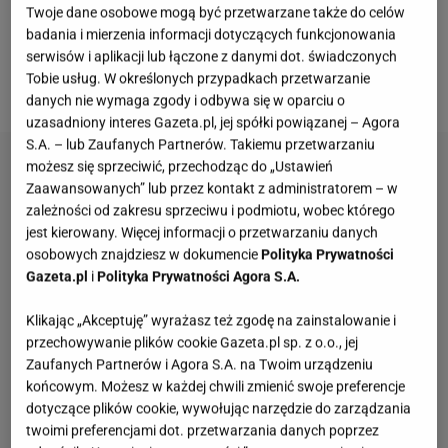
postawić na model w uniwersalnym kolorze (np.
Twoje dane osobowe mogą być przetwarzane także do celów
czarnym lub granatowym), który posłuży przez wiele
badania i mierzenia informacji dotyczących funkcjonowania
serwisów i aplikacji lub łączone z danymi dot. świadczonych
lat. Sprawdź, co znalazło się w naszym zestawieniu i
Tobie usług. W określonych przypadkach przetwarzanie
wybierz coś dla siebie!
danych nie wymaga zgody i odbywa się w oparciu o
uzasadniony interes Gazeta.pl, jej spółki powiązanej – Agora
S.A. – lub Zaufanych Partnerów. Takiemu przetwarzaniu
możesz się sprzeciwić, przechodząc do „Ustawień
Zaawansowanych” lub przez kontakt z administratorem – w
zależności od zakresu sprzeciwu i podmiotu, wobec którego
jest kierowany. Więcej informacji o przetwarzaniu danych
osobowych znajdziesz w dokumencie
Polityka Prywatności
Gazeta.pl
i
Polityka Prywatności Agora S.A.
Klikając „Akceptuję” wyrażasz też zgodę na zainstalowanie i
przechowywanie plików cookie Gazeta.pl sp. z o.o., jej
Zaufanych Partnerów i Agora S.A. na Twoim urządzeniu
końcowym. Możesz w każdej chwili zmienić swoje preferencje
dotyczące plików cookie, wywołując narzędzie do zarządzania
twoimi preferencjami dot. przetwarzania danych poprzez