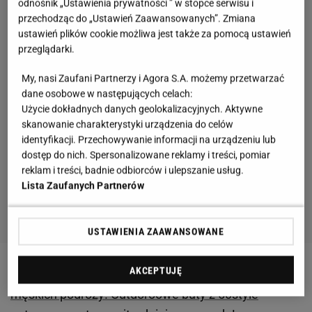
odnośnik „Ustawienia prywatności ” w stopce serwisu i
przechodząc do „Ustawień Zaawansowanych”. Zmiana
ustawień plików cookie możliwa jest także za pomocą ustawień
przeglądarki.
My, nasi Zaufani Partnerzy i Agora S.A. możemy przetwarzać
dane osobowe w następujących celach:
Użycie dokładnych danych geolokalizacyjnych. Aktywne
skanowanie charakterystyki urządzenia do celów
identyfikacji. Przechowywanie informacji na urządzeniu lub
dostęp do nich. Spersonalizowane reklamy i treści, pomiar
reklam i treści, badnie odbiorców i ulepszanie usług.
Lista Zaufanych Partnerów
USTAWIENIA ZAAWANSOWANE
AKCEPTUJĘ
Zobacz także:
styl i pewność na każdym etapie
męskich podróży! Outdoroowe buty z 50style