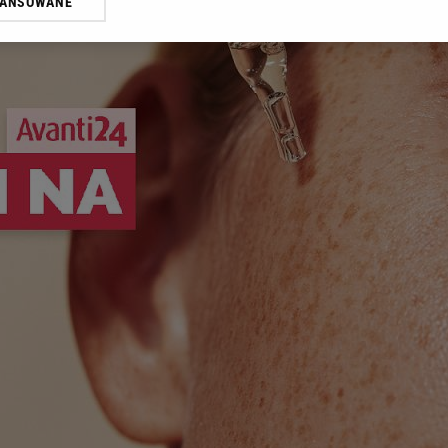
WANSOWANE
żasz też zgodę na zainstalowanie i przechowywanie plików cookie Gazeta.p
gora S.A. na Twoim urządzeniu końcowym. Możesz w każdej chwili zmien
 wywołując narzędzie do zarządzania twoimi preferencjami dot. przetw
ywatności ” w stopce serwisu i przechodząc do „Ustawień Zaawansowan
st także za pomocą ustawień przeglądarki.
rzy i Agora S.A. możemy przetwarzać dane osobowe w następujących cel
 geolokalizacyjnych. Aktywne skanowanie charakterystyki urządzenia do
 na urządzeniu lub dostęp do nich. Spersonalizowane reklamy i treści, p
zanie usług.
Lista Zaufanych Partnerów