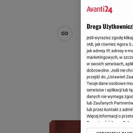
Droga Użytkownicz
"Sezon na" 
jeśli wyrazisz zgodę klika
kochają to 
IAB, jak również Agora S
jak adresy IP, adresy e-m
przebarwie
marketingowych, w szcze
w swoich serwisach, aplik
dobrowolne. Jeśli nie ch
PS
przejdź do „Ustawień Z
26 lipca 2024, 12:30
Twoje dane osobowe mogą
Narzekasz na szarą
serwisów i aplikacji lub
danych nie wymaga zgody 
kilka naszych kosm
lub Zaufanych Partnerów
rozjaśniające jest
lub przez kontakt z admi
Więcej informacji o prz
Prywatności Agora S.A.