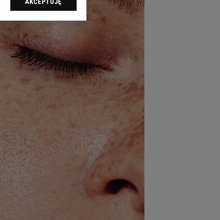
AKCEPTUJĘ
l sp. z o.o., jej
ić swoje preferencje
arzania danych poprzez
ych”. Zmiana ustawień
ach:
 celów identyfikacji.
omiar reklam i treści,