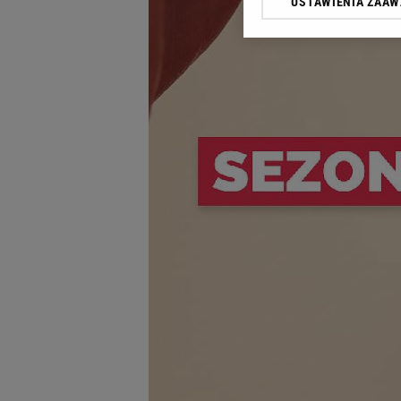
USTAWIENIA ZAA
Klikając „Akceptuję” wyra
Zaufanych Partnerów i A
dotyczące plików cookie,
odnośnik „Ustawienia pr
plików cookie możliwa je
My, nasi Zaufani Partne
Użycie dokładnych danych
Przechowywanie informacji
badnie odbiorców i uleps