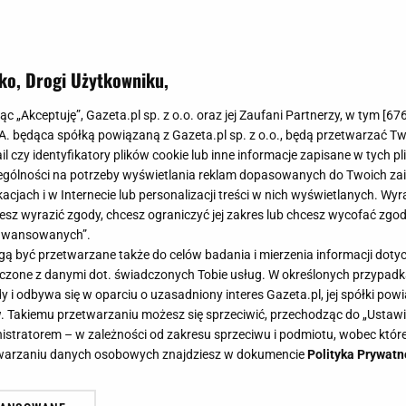
ko, Drogi Użytkowniku,
lśniącą i promienną skórę. Dojrzałe
jąc „Akceptuję”, Gazeta.pl sp. z o.o. oraz jej Zaufani Partnerzy, w tym [
67
rozjaśniające serum! Znakomicie ro
.A. będąca spółką powiązaną z Gazeta.pl sp. z o.o., będą przetwarzać T
ail czy identyfikatory plików cookie lub inne informacje zapisane w tych p
niami
gólności na potrzeby wyświetlania reklam dopasowanych do Twoich zain
acjach i w Internecie lub personalizacji treści w nich wyświetlanych. Wyr
cesz wyrazić zgody, chcesz ograniczyć jej zakres lub chcesz wycofać zgo
aawansowanych”.
 być przetwarzane także do celów badania i mierzenia informacji dot
 cerę, niedoskonałości i przebarwienia? Jeśli tak, koni
 łączone z danymi dot. świadczonych Tobie usług. W określonych przypad
i odbywa się w oparciu o uzasadniony interes Gazeta.pl, jej spółki powi
etycznych perełek, które skutecznie uporają się z ty
. Takiemu przetwarzaniu możesz się sprzeciwić, przechodząc do „Ust
 totalnym hitem! Nic dziwnego, że kobiety wykupują je n
nistratorem – w zależności od zakresu sprzeciwu i podmiotu, wobec które
etwarzaniu danych osobowych znajdziesz w dokumencie
Polityka Prywatn