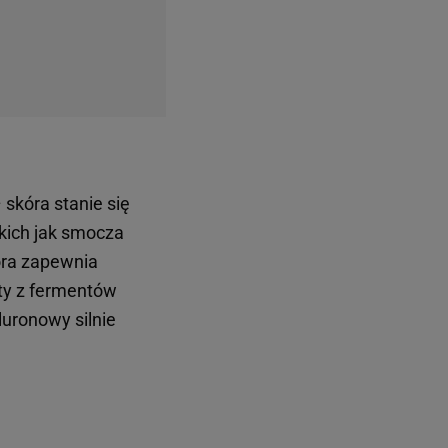
skóra stanie się
akich jak smocza
óra zapewnia
ty z fermentów
uronowy silnie