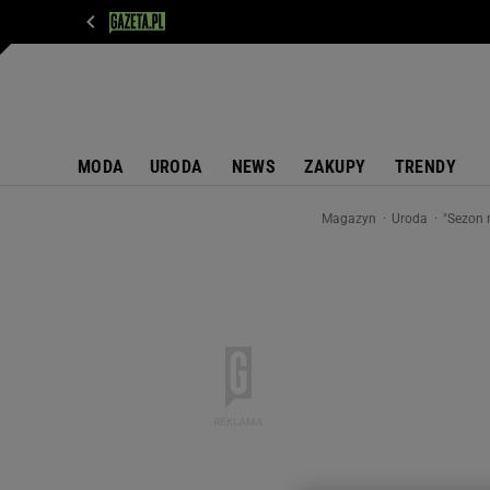
WIADOMOŚCI
NEXT
SPORT
PLOTEK
D
MODA
URODA
NEWS
ZAKUPY
TRENDY
Magazyn
Uroda
"Sezon 