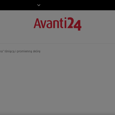
ZIECKO
MOTO
na" lśniącą i promienną skórę