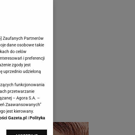
 kobiety
6
] Zaufanych Partnerów
zprawia się z
woje dane osobowe takie
likach do celów
teresowań i preferencji
ażenie zgody jest
dę uprzednio udzieloną
yczących funkcjonowania
ecznie zainwestuj w
kach przetwarzanie
ązanej – Agora S.A. –
mi problemami. Serum
awień Zaawansowanych”
a zapas!
go jest kierowany.
ości Gazeta.pl
i
Polityka