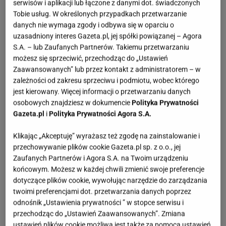
serwisów i aplikacji lub łączone z danymi dot. świadczonych
Tobie usług. W określonych przypadkach przetwarzanie
danych nie wymaga zgody i odbywa się w oparciu o
uzasadniony interes Gazeta.pl, jej spółki powiązanej – Agora
S.A. – lub Zaufanych Partnerów. Takiemu przetwarzaniu
możesz się sprzeciwić, przechodząc do „Ustawień
Zaawansowanych” lub przez kontakt z administratorem – w
zależności od zakresu sprzeciwu i podmiotu, wobec którego
jest kierowany. Więcej informacji o przetwarzaniu danych
osobowych znajdziesz w dokumencie
Polityka Prywatności
Gazeta.pl
i
Polityka Prywatności Agora S.A.
Klikając „Akceptuję” wyrażasz też zgodę na zainstalowanie i
przechowywanie plików cookie Gazeta.pl sp. z o.o., jej
Zaufanych Partnerów i Agora S.A. na Twoim urządzeniu
końcowym. Możesz w każdej chwili zmienić swoje preferencje
dotyczące plików cookie, wywołując narzędzie do zarządzania
twoimi preferencjami dot. przetwarzania danych poprzez
odnośnik „Ustawienia prywatności ” w stopce serwisu i
przechodząc do „Ustawień Zaawansowanych”. Zmiana
ustawień plików cookie możliwa jest także za pomocą ustawień