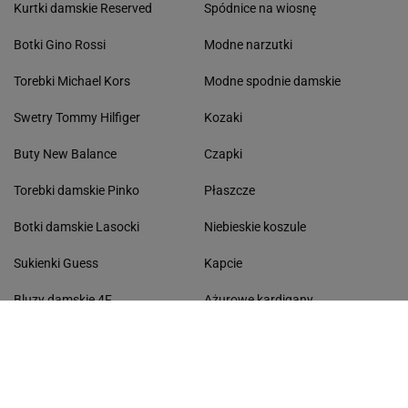
Kurtki damskie Reserved
Spódnice na wiosnę
Botki Gino Rossi
Modne narzutki
Torebki Michael Kors
Modne spodnie damskie
Swetry Tommy Hilfiger
Kozaki
Buty New Balance
Czapki
Torebki damskie Pinko
Płaszcze
Botki damskie Lasocki
Niebieskie koszule
Sukienki Guess
Kapcie
Bluzy damskie 4F
Ażurowe kardigany
KONTAKT
Współpraca