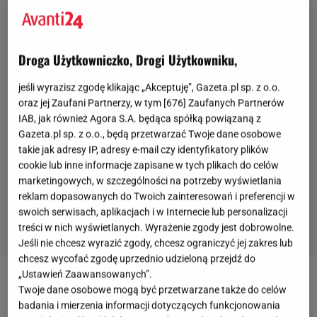
Droga Użytkowniczko, Drogi Użytkowniku,
jeśli wyrazisz zgodę klikając „Akceptuję”, Gazeta.pl sp. z o.o.
oraz jej Zaufani Partnerzy, w tym [
676
] Zaufanych Partnerów
IAB, jak również Agora S.A. będąca spółką powiązaną z
Gazeta.pl sp. z o.o., będą przetwarzać Twoje dane osobowe
takie jak adresy IP, adresy e-mail czy identyfikatory plików
cookie lub inne informacje zapisane w tych plikach do celów
marketingowych, w szczególności na potrzeby wyświetlania
reklam dopasowanych do Twoich zainteresowań i preferencji w
swoich serwisach, aplikacjach i w Internecie lub personalizacji
treści w nich wyświetlanych. Wyrażenie zgody jest dobrowolne.
Jeśli nie chcesz wyrazić zgody, chcesz ograniczyć jej zakres lub
chcesz wycofać zgodę uprzednio udzieloną przejdź do
„Ustawień Zaawansowanych”.
Twoje dane osobowe mogą być przetwarzane także do celów
badania i mierzenia informacji dotyczących funkcjonowania