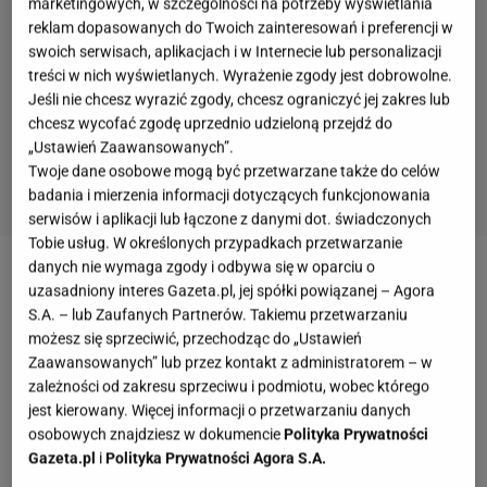
marketingowych, w szczególności na potrzeby wyświetlania
reklam dopasowanych do Twoich zainteresowań i preferencji w
swoich serwisach, aplikacjach i w Internecie lub personalizacji
treści w nich wyświetlanych. Wyrażenie zgody jest dobrowolne.
Jeśli nie chcesz wyrazić zgody, chcesz ograniczyć jej zakres lub
chcesz wycofać zgodę uprzednio udzieloną przejdź do
„Ustawień Zaawansowanych”.
Twoje dane osobowe mogą być przetwarzane także do celów
badania i mierzenia informacji dotyczących funkcjonowania
serwisów i aplikacji lub łączone z danymi dot. świadczonych
Tobie usług. W określonych przypadkach przetwarzanie
danych nie wymaga zgody i odbywa się w oparciu o
uzasadniony interes Gazeta.pl, jej spółki powiązanej – Agora
S.A. – lub Zaufanych Partnerów. Takiemu przetwarzaniu
możesz się sprzeciwić, przechodząc do „Ustawień
Zaawansowanych” lub przez kontakt z administratorem – w
zależności od zakresu sprzeciwu i podmiotu, wobec którego
jest kierowany. Więcej informacji o przetwarzaniu danych
osobowych znajdziesz w dokumencie
Polityka Prywatności
Gazeta.pl
i
Polityka Prywatności Agora S.A.