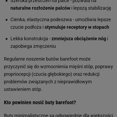
Szeroka przestrzeń na palce - pozwala na
naturalne rozłożenie palców
i lepszą stabilizację
Cienka, elastyczna podeszwa - umożliwia lepsze
czucie podłoża i
stymuluje receptory w stopach
Lekka konstrukcja -
zmniejsza obciążenie nóg
i
zapobiega zmęczeniu
Regularne noszenie butów barefoot może
przyczynić się do wzmocnienia mięśni stóp, poprawy
propriocepcji (czucia głębokiego) oraz redukcji
problemów związanych z nieprawidłowym
ustawieniem stóp.
Kto powinien nosić buty barefoot?
Buty minimalistyczne są odpowiednie dla większości