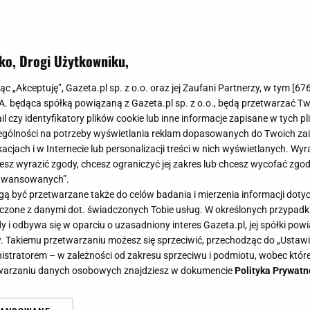
ko, Drogi Użytkowniku,
jąc „Akceptuję”, Gazeta.pl sp. z o.o. oraz jej Zaufani Partnerzy, w tym [
67
.A. będąca spółką powiązaną z Gazeta.pl sp. z o.o., będą przetwarzać T
ail czy identyfikatory plików cookie lub inne informacje zapisane w tych p
gólności na potrzeby wyświetlania reklam dopasowanych do Twoich zain
acjach i w Internecie lub personalizacji treści w nich wyświetlanych. Wyr
cesz wyrazić zgody, chcesz ograniczyć jej zakres lub chcesz wycofać zgo
aawansowanych”.
 być przetwarzane także do celów badania i mierzenia informacji dot
 łączone z danymi dot. świadczonych Tobie usług. W określonych przypad
i odbywa się w oparciu o uzasadniony interes Gazeta.pl, jej spółki powi
. Takiemu przetwarzaniu możesz się sprzeciwić, przechodząc do „Ust
nistratorem – w zależności od zakresu sprzeciwu i podmiotu, wobec które
etwarzaniu danych osobowych znajdziesz w dokumencie
Polityka Prywatn
za kolekcja Bobbi Brown