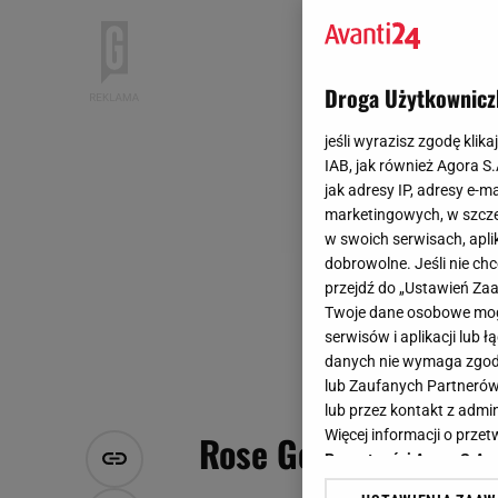
Droga Użytkownicz
jeśli wyrazisz zgodę klika
IAB, jak również Agora S
jak adresy IP, adresy e-m
marketingowych, w szcze
w swoich serwisach, aplik
dobrowolne. Jeśli nie ch
przejdź do „Ustawień Z
Twoje dane osobowe mogą
serwisów i aplikacji lub
danych nie wymaga zgody 
lub Zaufanych Partnerów
lub przez kontakt z admi
Więcej informacji o prz
Rose Gold - najnows
Prywatności Agora S.A.