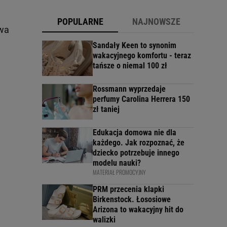
POPULARNE
NAJNOWSZE
dwa
Sandały Keen to synonim
wakacyjnego komfortu - teraz
tańsze o niemal 100 zł
Rossmann wyprzedaje
perfumy Carolina Herrera 150
zł taniej
Edukacja domowa nie dla
każdego. Jak rozpoznać, że
dziecko potrzebuje innego
modelu nauki?
MATERIAŁ PROMOCYJNY
PRM przecenia klapki
Birkenstock. Łososiowe
Arizona to wakacyjny hit do
walizki