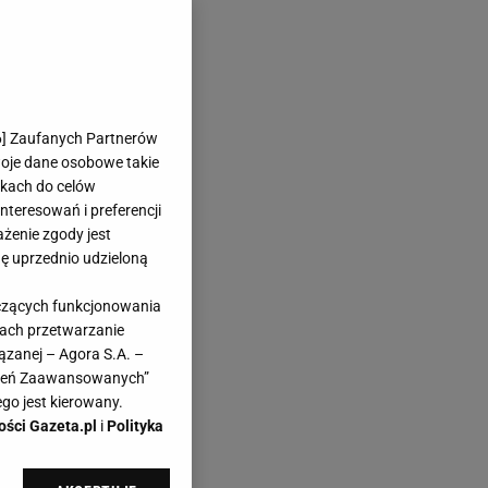
6
] Zaufanych Partnerów
woje dane osobowe takie
likach do celów
teresowań i preferencji
ażenie zgody jest
dę uprzednio udzieloną
yczących funkcjonowania
kach przetwarzanie
ązanej – Agora S.A. –
awień Zaawansowanych”
go jest kierowany.
ości Gazeta.pl
i
Polityka