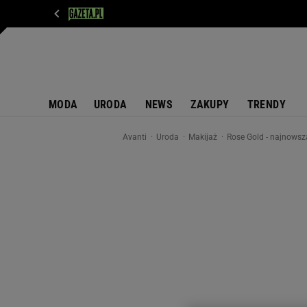
WIADOMOŚCI
NEXT
SPORT
PLOTEK
D
MODA
URODA
NEWS
ZAKUPY
TRENDY
Avanti
Uroda
Makijaż
Rose Gold - najnowsz