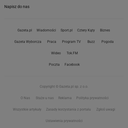
Napisz do nas
Gazeta.pl
Wiadomości
Sport.pl
Cztery Kąty
Biznes
Gazeta Wyborcza
Praca
Program TV
Buzz
Pogoda
Wideo
Tok.FM
Poczta
Facebook
Copyright © Gazeta.pl sp. z o.o.
O Nas
Staże u nas
Reklama
Polityka prywatności
Wszystkie artykuły
Zasady korzystania z portalu
Zgłoś uwagi
Ustawienia prywatności