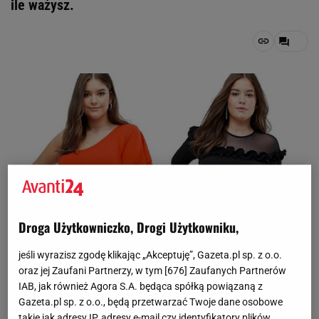
ile ważysz.
Droga Użytkowniczko, Drogi Użytkowniku,
jeśli wyrazisz zgodę klikając „Akceptuję”, Gazeta.pl sp. z o.o.
oraz jej Zaufani Partnerzy, w tym [
676
] Zaufanych Partnerów
IAB, jak również Agora S.A. będąca spółką powiązaną z
Materiały prasowe
Gazeta.pl sp. z o.o., będą przetwarzać Twoje dane osobowe
takie jak adresy IP, adresy e-mail czy identyfikatory plików