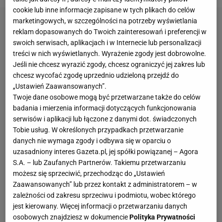
cookie lub inne informacje zapisane w tych plikach do celów
marketingowych, w szczególności na potrzeby wyświetlania
reklam dopasowanych do Twoich zainteresowań i preferencji w
swoich serwisach, aplikacjach i w Internecie lub personalizacji
treści w nich wyświetlanych. Wyrażenie zgody jest dobrowolne.
Jeśli nie chcesz wyrazić zgody, chcesz ograniczyć jej zakres lub
chcesz wycofać zgodę uprzednio udzieloną przejdź do
„Ustawień Zaawansowanych”.
Twoje dane osobowe mogą być przetwarzane także do celów
badania i mierzenia informacji dotyczących funkcjonowania
serwisów i aplikacji lub łączone z danymi dot. świadczonych
Tobie usług. W określonych przypadkach przetwarzanie
danych nie wymaga zgody i odbywa się w oparciu o
uzasadniony interes Gazeta.pl, jej spółki powiązanej – Agora
S.A. – lub Zaufanych Partnerów. Takiemu przetwarzaniu
możesz się sprzeciwić, przechodząc do „Ustawień
Zaawansowanych” lub przez kontakt z administratorem – w
zależności od zakresu sprzeciwu i podmiotu, wobec którego
jest kierowany. Więcej informacji o przetwarzaniu danych
osobowych znajdziesz w dokumencie
Polityka Prywatności