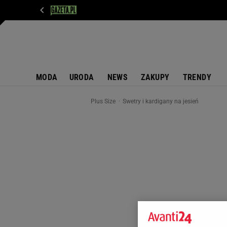
WIADOMOŚCI
NEXT
SPORT
PLOTEK
D
MODA
URODA
NEWS
ZAKUPY
TRENDY
Plus Size
Swetry i kardigany na jesień