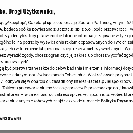
ko, Drogi Użytkowniku,
jąc „Akceptuję”, Gazeta.pl sp. z o.o. oraz jej Zaufani Partnerzy, w tym [
67
.A. będąca spółką powiązaną z Gazeta.pl sp. z o.o., będą przetwarzać T
ail czy identyfikatory plików cookie lub inne informacje zapisane w tych p
gólności na potrzeby wyświetlania reklam dopasowanych do Twoich zain
acjach i w Internecie lub personalizacji treści w nich wyświetlanych. Wyr
cesz wyrazić zgody, chcesz ograniczyć jej zakres lub chcesz wycofać zgo
aawansowanych”.
 być przetwarzane także do celów badania i mierzenia informacji dot
 łączone z danymi dot. świadczonych Tobie usług. W określonych przypad
i odbywa się w oparciu o uzasadniony interes Gazeta.pl, jej spółki powi
. Takiemu przetwarzaniu możesz się sprzeciwić, przechodząc do „Ust
nistratorem – w zależności od zakresu sprzeciwu i podmiotu, wobec które
etwarzaniu danych osobowych znajdziesz w dokumencie
Polityka Prywatn
a jesień
WANSOWANE
żasz też zgodę na zainstalowanie i przechowywanie plików cookie Gazeta.p
gora S.A. na Twoim urządzeniu końcowym. Możesz w każdej chwili zmien