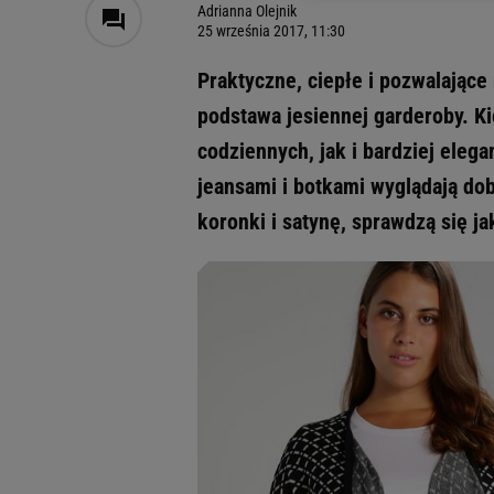
dotyczące plików cookie,
Adrianna Olejnik
odnośnik „Ustawienia pr
25 września 2017, 11:30
plików cookie możliwa je
Praktyczne, ciepłe i pozwalające 
My, nasi Zaufani Partne
podstawa jesiennej garderoby. K
Użycie dokładnych danych
Przechowywanie informacji
codziennych, jak i bardziej eleg
badnie odbiorców i uleps
jeansami i botkami wyglądają do
koronki i satynę, sprawdzą się j