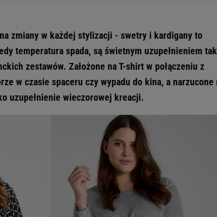
 wywołując narzędzie do zarządzania twoimi preferencjami dot. przetw
ywatności ” w stopce serwisu i przechodząc do „Ustawień Zaawansowan
st także za pomocą ustawień przeglądarki.
na zmiany w każdej stylizacji - swetry i kardigany to
rzy i Agora S.A. możemy przetwarzać dane osobowe w następujących cel
iedy temperatura spada, są świetnym uzupełnieniem tak
 geolokalizacyjnych. Aktywne skanowanie charakterystyki urządzenia do
 na urządzeniu lub dostęp do nich. Spersonalizowane reklamy i treści, p
anckich zestawów. Założone na T-shirt w połączeniu z
zanie usług.
Lista Zaufanych Partnerów
brze w czasie spaceru czy wypadu do kina, a narzucone
ako uzupełnienie wieczorowej kreacji.