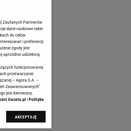
6
] Zaufanych Partnerów
woje dane osobowe takie
likach do celów
teresowań i preferencji
ażenie zgody jest
dę uprzednio udzieloną
yczących funkcjonowania
kach przetwarzanie
ązanej – Agora S.A. –
awień Zaawansowanych”
go jest kierowany.
ości Gazeta.pl
i
Polityka
AKCEPTUJĘ
l sp. z o.o., jej
ić swoje preferencje