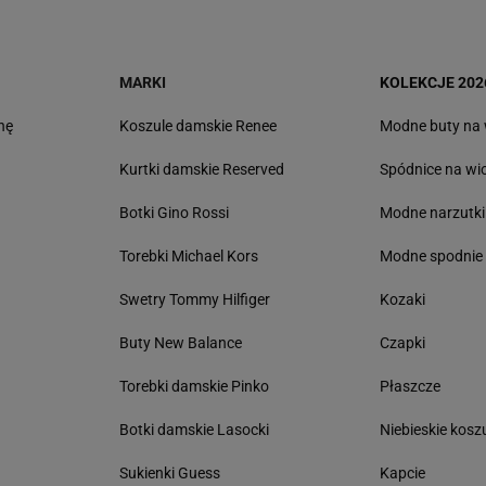
MARKI
KOLEKCJE 202
nę
Koszule damskie Renee
Modne buty na
Kurtki damskie Reserved
Spódnice na wi
Botki Gino Rossi
Modne narzutki
Torebki Michael Kors
Modne spodnie
Swetry Tommy Hilfiger
Kozaki
Buty New Balance
Czapki
Torebki damskie Pinko
Płaszcze
Botki damskie Lasocki
Niebieskie kosz
Sukienki Guess
Kapcie