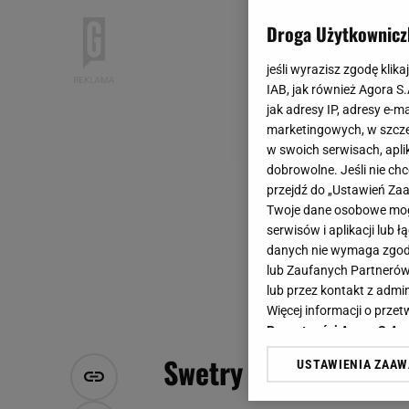
Droga Użytkownicz
jeśli wyrazisz zgodę klika
IAB, jak również Agora S
jak adresy IP, adresy e-m
marketingowych, w szcze
w swoich serwisach, aplik
dobrowolne. Jeśli nie ch
przejdź do „Ustawień Z
Twoje dane osobowe mogą
serwisów i aplikacji lub
danych nie wymaga zgody 
lub Zaufanych Partnerów
lub przez kontakt z admi
Więcej informacji o prz
Prywatności Agora S.A.
Swetry i kardigany n
USTAWIENIA ZAA
Klikając „Akceptuję” wyra
Zaufanych Partnerów i A