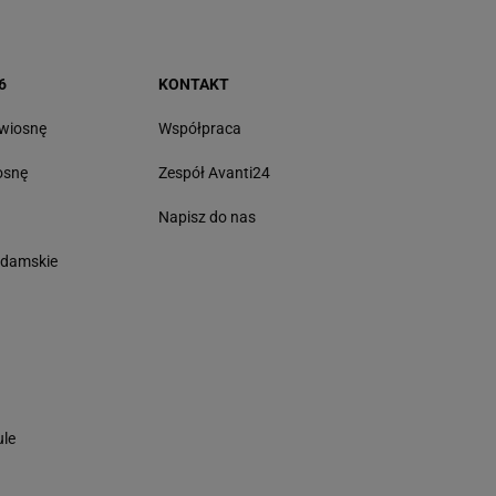
6
KONTAKT
 wiosnę
Współpraca
osnę
Zespół Avanti24
Napisz do nas
 damskie
ule