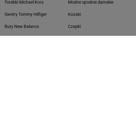
Torebki Michael Kors
Modne spodnie damskie
Swetry Tommy Hilfiger
Kozaki
Buty New Balance
Czapki
Torebki damskie Pinko
Płaszcze
Botki damskie Lasocki
Niebieskie koszule
Sukienki Guess
Kapcie
Bluzy damskie 4F
Ażurowe kardigany
KONTAKT
Współpraca
Zespół Avanti24
Napisz do nas