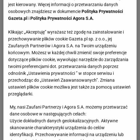
jest kierowany. Więcej informacji o przetwarzaniu danych
Robertem Wunem. Projektant, wspierany przez
osobowych znajdziesz w dokumencie
Polityka Prywatności
rzemiosło Swarovskiego
, stworzył dla niej suknię
Gazeta.pl
i
Polityka Prywatności Agora S.A.
pokrytą kryształkami Swarovskiego. Każdy ruch
Klikając „Akceptuję” wyrażasz też zgodę na zainstalowanie i
gwiazdy wywoływał kaskadę blasku, a całość
przechowywanie plików cookie Gazeta.pl sp. z o.o., jej
łączyła architektoniczną precyzję z eterycznością.
Zaufanych Partnerów i Agora S.A. na Twoim urządzeniu
końcowym. Możesz w każdej chwili zmienić swoje preferencje
dotyczące plików cookie, wywołując narzędzie do zarządzania
twoimi preferencjami dot. przetwarzania danych poprzez
odnośnik „Ustawienia prywatności ” w stopce serwisu i
przechodząc do „Ustawień Zaawansowanych”. Zmiana
Venus Williams: Portret w kryształach
ustawień plików cookie możliwa jest także za pomocą ustawień
przeglądarki.
Jako współgospodyni wieczoru, Venus Williams
potrzebowała stylizacji, która podkreśli jej autorytet.
My, nasi Zaufani Partnerzy i Agora S.A. możemy przetwarzać
dane osobowe w następujących celach:
Punktem wyjścia był słynny obraz Roberta Pruitta
Użycie dokładnych danych geolokalizacyjnych. Aktywne
Venus Williams, Double Portrait. Giovanna Engelbert
skanowanie charakterystyki urządzenia do celów
„ubrała" ten portret w 52 500 kryształów, tworząc
identyfikacji. Przechowywanie informacji na urządzeniu lub