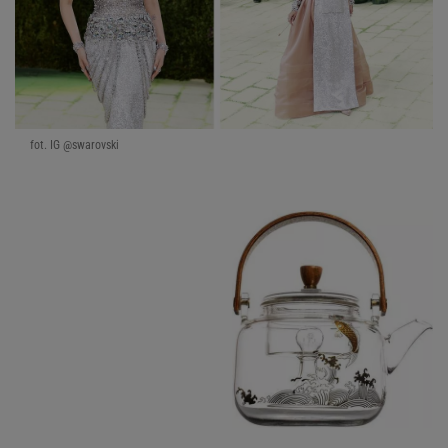
fot. IG @swarovski