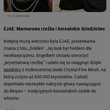
fot. IG @swarovski
EJAE: Marmurowa rzeźba i koreańskie dziedzictwo
Kolejną muzą wieczoru była EJAE, piosenkarka
znana z hitu „Golden". Jej look był hołdem dla
neoklasycyzmu. Engelbert chciała stworzyć
„kryształową rzeźbę" i udało się to osiągnąć dzięki
spódnicy
z irydescentnej siatki Crystal Fine Mesh, na
którą zużyto aż 630 000 kryształów. Całość
dopełniało niezwykłe nakrycie głowy nawiązujące
do Binyeo – tradycyjnych koreańskich ozdób do
włosów.