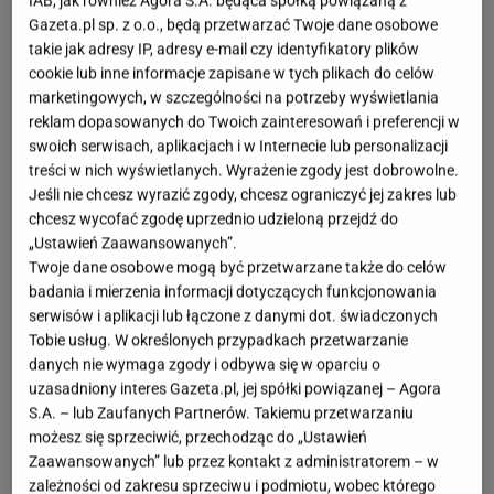
IAB, jak również Agora S.A. będąca spółką powiązaną z
fot. IG @swarovski
Gazeta.pl sp. z o.o., będą przetwarzać Twoje dane osobowe
takie jak adresy IP, adresy e-mail czy identyfikatory plików
4 maja 2026, Nowy Jork – Schody Metropolitan
cookie lub inne informacje zapisane w tych plikach do celów
Museum of Art zamieniły się tej nocy w prawdziwą
marketingowych, w szczególności na potrzeby wyświetlania
galerię sztuki. Pod hasłem „Fashion is Art",
reklam dopasowanych do Twoich zainteresowań i preferencji w
swoich serwisach, aplikacjach i w Internecie lub personalizacji
Swarovski
po raz trzeci udowodnił, że granica
treści w nich wyświetlanych. Wyrażenie zgody jest dobrowolne.
między jubilerstwem a haute couture praktycznie nie
Jeśli nie chcesz wyrazić zgody, chcesz ograniczyć jej zakres lub
istnieje. Pod czujnym okiem Globalnej Dyrektor
chcesz wycofać zgodę uprzednio udzieloną przejdź do
„Ustawień Zaawansowanych”.
Kreatywnej, Giovanny Engelbert, powstały kreacje,
Twoje dane osobowe mogą być przetwarzane także do celów
które dosłownie błyszczały.
badania i mierzenia informacji dotyczących funkcjonowania
serwisów i aplikacji lub łączone z danymi dot. świadczonych
LISA: Milion kryształów i mroczna elegancja od
Tobie usług. W określonych przypadkach przetwarzanie
danych nie wymaga zgody i odbywa się w oparciu o
Roberta Wuna
uzasadniony interes Gazeta.pl, jej spółki powiązanej – Agora
S.A. – lub Zaufanych Partnerów. Takiemu przetwarzaniu
Największe emocje wzbudziło pojawienie się ikony
możesz się sprzeciwić, przechodząc do „Ustawień
K-popu i
gwiazdy
ostatniego „Białego Lotosu" – LISY.
Zaawansowanych” lub przez kontakt z administratorem – w
zależności od zakresu sprzeciwu i podmiotu, wobec którego
Artystka postawiła na współpracę z wizjonerem