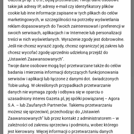
takie jak adresy IP, adresy e-mail czy identyfikatory plików
cookie lub inne informacje zapisane w tych plikach do celów
marketingowych, w szczególności na potrzeby wyświetlania
reklam dopasowanych do Twoich zainteresowań i preferencji w
swoich serwisach, aplikacjach i w Internecie lub personalizacji
treści w nich wyświetlanych. Wyrażenie zgody jest dobrowolne.
Jeśli nie chcesz wyrazić zgody, chcesz ograniczyć jej zakres lub
chcesz wycofać zgodę uprzednio udzieloną przejdź do
„Ustawień Zaawansowanych”.
Twoje dane osobowe mogą być przetwarzane także do celów
badania i mierzenia informacji dotyczących funkcjonowania
serwisów i aplikacji lub łączone z danymi dot. świadczonych
Tobie usług. W określonych przypadkach przetwarzanie
Moda, która przeszła do historii (i właśnie wraca)
danych nie wymaga zgody i odbywa się w oparciu o
uzasadniony interes Gazeta.pl, jej spółki powiązanej – Agora
Kiedy w 2006 roku na ekranach pojawiła się historia
S.A. – lub Zaufanych Partnerów. Takiemu przetwarzaniu
możesz się sprzeciwić, przechodząc do „Ustawień
młodej asystentki w świecie wielkiej mody, nikt nie
Zaawansowanych” lub przez kontakt z administratorem – w
przypuszczał, że stanie się ona tak ważnym
zależności od zakresu sprzeciwu i podmiotu, wobec którego
punktem odniesienia dla całego pokolenia. Postać
jest kierowany. Więcej informacji o przetwarzaniu danych