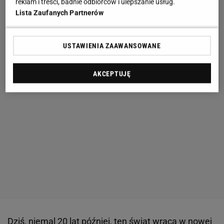
reklam i treści, badnie odbiorców i ulepszanie usług.
Lista Zaufanych Partnerów
USTAWIENIA ZAAWANSOWANE
AKCEPTUJĘ
Dziś, niemal 20 lat później, ten świat wraca w nowej