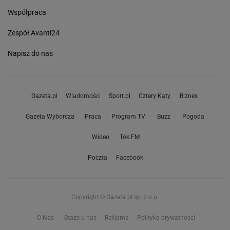
Współpraca
Zespół Avanti24
Napisz do nas
Gazeta.pl
Wiadomości
Sport.pl
Cztery Kąty
Biznes
Gazeta Wyborcza
Praca
Program TV
Buzz
Pogoda
Wideo
Tok.FM
Poczta
Facebook
Copyright © Gazeta.pl sp. z o.o.
O Nas
Staże u nas
Reklama
Polityka prywatności