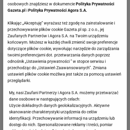
osobowych znajdziesz w dokumencie
Polityka Prywatności
Miranda Priestly stała się symbolem władzy,
Gazeta.pl
i
Polityka Prywatności Agora S.A.
perfekcji i bezkompromisowego stylu, a Andy Sachs
ikoną modowej transformacji. To właśnie te
Klikając „Akceptuję” wyrażasz też zgodę na zainstalowanie i
przechowywanie plików cookie Gazeta.pl sp. z o.o., jej
kontrasty i estetyczne napięcia zbudowały legendę
Zaufanych Partnerów i Agora S.A. na Twoim urządzeniu
filmu
.
końcowym. Możesz w każdej chwili zmienić swoje preferencje
dotyczące plików cookie, wywołując narzędzie do zarządzania
twoimi preferencjami dot. przetwarzania danych poprzez
odnośnik „Ustawienia prywatności ” w stopce serwisu i
przechodząc do „Ustawień Zaawansowanych”. Zmiana
ustawień plików cookie możliwa jest także za pomocą ustawień
przeglądarki.
My, nasi Zaufani Partnerzy i Agora S.A. możemy przetwarzać
dane osobowe w następujących celach:
Użycie dokładnych danych geolokalizacyjnych. Aktywne
skanowanie charakterystyki urządzenia do celów
identyfikacji. Przechowywanie informacji na urządzeniu lub
dostęp do nich. Spersonalizowane reklamy i treści, pomiar