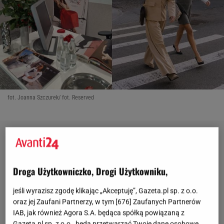
fot. Joanna Szczurek/ fot. Reserved
Droga Użytkowniczko, Drogi Użytkowniku,
jeśli wyrazisz zgodę klikając „Akceptuję”, Gazeta.pl sp. z o.o.
oraz jej Zaufani Partnerzy, w tym [
676
] Zaufanych Partnerów
IAB, jak również Agora S.A. będąca spółką powiązaną z
Gazeta.pl sp. z o.o., będą przetwarzać Twoje dane osobowe