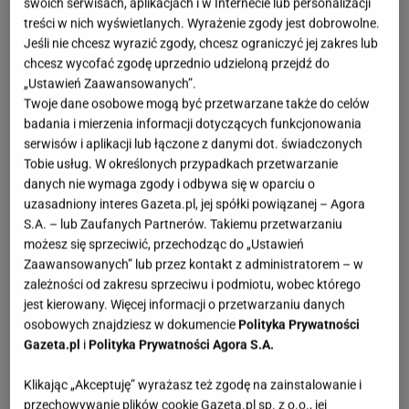
swoich serwisach, aplikacjach i w Internecie lub personalizacji
treści w nich wyświetlanych. Wyrażenie zgody jest dobrowolne.
Jeśli nie chcesz wyrazić zgody, chcesz ograniczyć jej zakres lub
chcesz wycofać zgodę uprzednio udzieloną przejdź do
„Ustawień Zaawansowanych”.
Twoje dane osobowe mogą być przetwarzane także do celów
badania i mierzenia informacji dotyczących funkcjonowania
serwisów i aplikacji lub łączone z danymi dot. świadczonych
Tobie usług. W określonych przypadkach przetwarzanie
danych nie wymaga zgody i odbywa się w oparciu o
uzasadniony interes Gazeta.pl, jej spółki powiązanej – Agora
S.A. – lub Zaufanych Partnerów. Takiemu przetwarzaniu
możesz się sprzeciwić, przechodząc do „Ustawień
Zaawansowanych” lub przez kontakt z administratorem – w
zależności od zakresu sprzeciwu i podmiotu, wobec którego
jest kierowany. Więcej informacji o przetwarzaniu danych
osobowych znajdziesz w dokumencie
Polityka Prywatności
Gazeta.pl
i
Polityka Prywatności Agora S.A.
Klikając „Akceptuję” wyrażasz też zgodę na zainstalowanie i
przechowywanie plików cookie Gazeta.pl sp. z o.o., jej