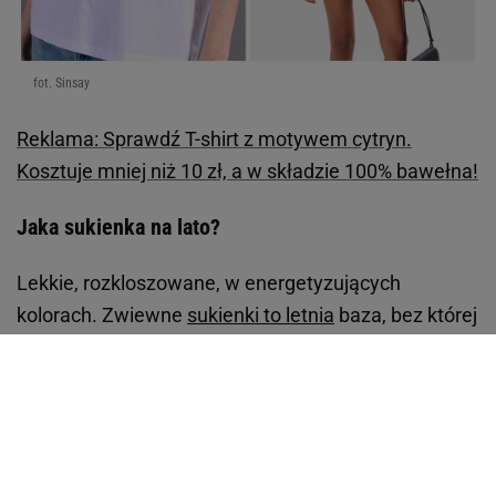
fot. Sinsay
Reklama: Sprawdź T-shirt z motywem cytryn.
Kosztuje mniej niż 10 zł, a w składzie 100% bawełna!
Jaka sukienka na lato?
Lekkie, rozkloszowane, w energetyzujących
kolorach. Zwiewne
sukienki to letnia
baza, bez której
trudno wyobrazić sobie garderobę na upały.
Kluczowe są tu nie tylko fasony, ale też składy - len,
wiskoza, bawełna, które zapewniają komfort przez
cały dzień i pozwalają skórze oddychać. Szukając
idealnych modeli, wybierajmy te w pastelowych lub