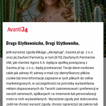
Droga Użytkowniczko, Drogi Użytkowniku,
jeśli wyrazisz zgodę klikając „Akceptuję”, Gazeta.pl sp. z o.o.
oraz jej Zaufani Partnerzy, w tym [
676
] Zaufanych Partnerów
Materiał promocyjny
IAB, jak również Agora S.A. będąca spółką powiązaną z
Gazeta.pl sp. z o.o., będą przetwarzać Twoje dane osobowe
OTWÓRZ GALERIĘ
(3)
takie jak adresy IP, adresy e-mail czy identyfikatory plików
cookie lub inne informacje zapisane w tych plikach do celów
marketingowych, w szczególności na potrzeby wyświetlania
Warstwowe kompozycje wciąż są wyraźną
reklam dopasowanych do Twoich zainteresowań i preferencji w
tendencją w biżuteryjnych stylizacjach. Kochamy je,
swoich serwisach, aplikacjach i w Internecie lub personalizacji
bo stwarzają nieograniczone możliwości kreacji i
treści w nich wyświetlanych. Wyrażenie zgody jest dobrowolne.
Jeśli nie chcesz wyrazić zgody, chcesz ograniczyć jej zakres lub
gwarantują piorunujący efekt naszego looku.