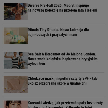
Diverse Pre-Fall 2026. Madryt inspiruje
najnowszą kolekcję na przełom lata i jesieni
Rituals Tiny Rituals. Nowa kolekcja dla
najmłodszych i przyszłych mam
Sea Salt & Bergamot od Jo Malone London.
Nowa woda kolońska inspirowana brytyjskim
wybrzeżem
Chłodzące maski, mgiełki i sztyfty SPF - tak
ukoisz przegrzaną skórę w upalne dni
Koreanki wiedzą, jak przetrwać upały bez utraty
blasku - te 4 kosmetyki K-Beauty to letni