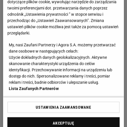
dotyczące plików cookie, wywołując narzędzie do zarządzania
naszyjników niech uzupełni najdłuższy, z motywem
twoimi preferencjami dot. przetwarzania danych poprzez
odnośnik „Ustawienia prywatności ” w stopce serwisu i
lunarnym lub florystycznym. Okazałe elementy
przechodząc do „Ustawień Zaawansowanych”. Zmiana
warto przeplatać minimalistycznymi i subtelnymi
ustawień plików cookie możliwa jest także za pomocą ustawień
ozdobami, żeby całość nie przytłoczyła
przeglądarki.
krzykliwością i ciężkością.
My, nasi Zaufani Partnerzy i Agora S.A. możemy przetwarzać
dane osobowe w następujących celach:
Użycie dokładnych danych geolokalizacyjnych. Aktywne
skanowanie charakterystyki urządzenia do celów
identyfikacji. Przechowywanie informacji na urządzeniu lub
dostęp do nich. Spersonalizowane reklamy i treści, pomiar
reklam i treści, badnie odbiorców i ulepszanie usług.
Lista Zaufanych Partnerów
USTAWIENIA ZAAWANSOWANE
AKCEPTUJĘ