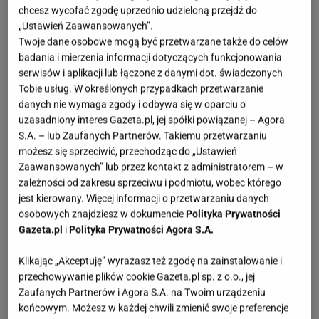
chcesz wycofać zgodę uprzednio udzieloną przejdź do
Pozwalają też barwnie wyrażać osobowość. Jak
„Ustawień Zaawansowanych”.
zestawiać i łączyć naszyjniki, by wyczarować
Twoje dane osobowe mogą być przetwarzane także do celów
harmonijną kompozycję?
badania i mierzenia informacji dotyczących funkcjonowania
serwisów i aplikacji lub łączone z danymi dot. świadczonych
Tobie usług. W określonych przypadkach przetwarzanie
Różne długości łańcuszków
danych nie wymaga zgody i odbywa się w oparciu o
uzasadniony interes Gazeta.pl, jej spółki powiązanej – Agora
Klucz do udanych warstwowych kompozycji
S.A. – lub Zaufanych Partnerów. Takiemu przetwarzaniu
naszyjników to różne długości łańcuszków. Takie
możesz się sprzeciwić, przechodząc do „Ustawień
Zaawansowanych” lub przez kontakt z administratorem – w
ułożenie wyeksponuje każdy z elementów, podczas
zależności od zakresu sprzeciwu i podmiotu, wobec którego
gdy tą samą długością ryzykujemy splątanie
jest kierowany. Więcej informacji o przetwarzaniu danych
naszyjników i efekt bałaganu. Miejsce tuż przy szyi
osobowych znajdziesz w dokumencie
Polityka Prywatności
Gazeta.pl
i
Polityka Prywatności Agora S.A.
może zająć choker, uniwersalna żmijka lub delikatny
naszyjnik z ulubionym symbolem – koniczynką,
Klikając „Akceptuję” wyrażasz też zgodę na zainstalowanie i
motylem czy słońcem z
najnowszej kolekcji Vezzi
.
przechowywanie plików cookie Gazeta.pl sp. z o.o., jej
Zaufanych Partnerów i Agora S.A. na Twoim urządzeniu
Kolejny, dłuższy element zarezerwujmy dla
końcowym. Możesz w każdej chwili zmienić swoje preferencje
łańcuszków z kamieniami lub perełkami. Kaskadę