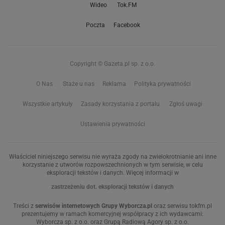
Wideo
Tok.FM
Poczta
Facebook
Copyright © Gazeta.pl sp. z o.o.
O Nas
Staże u nas
Reklama
Polityka prywatności
Wszystkie artykuły
Zasady korzystania z portalu
Zgłoś uwagi
Ustawienia prywatności
Właściciel niniejszego serwisu nie wyraża zgody na zwielokrotnianie ani inne
korzystanie z utworów rozpowszechnionych w tym serwisie, w celu
eksploracji tekstów i danych. Więcej informacji w
zastrzeżeniu dot. eksploracji tekstów i danych
Treści z
serwisów internetowych Grupy Wyborcza.pl
oraz serwisu tokfm.pl
prezentujemy w ramach komercyjnej współpracy z ich wydawcami:
Wyborcza sp. z o.o. oraz Grupą Radiową Agory sp. z o.o.