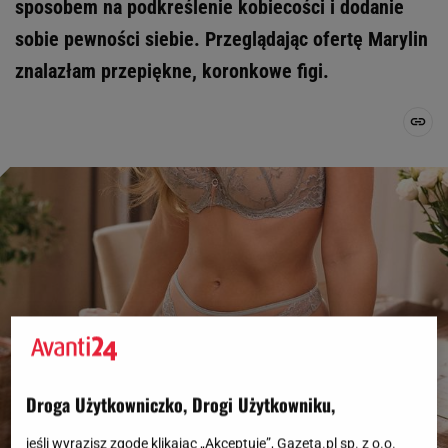
sposobem na podkreślenie kobiecości i dodanie
sobie pewności siebie. Przeglądając ofertę Marylin
znalazłam przepiękne, koronkowe figi.
Droga Użytkowniczko, Drogi Użytkowniku,
jeśli wyrazisz zgodę klikając „Akceptuję”, Gazeta.pl sp. z o.o.