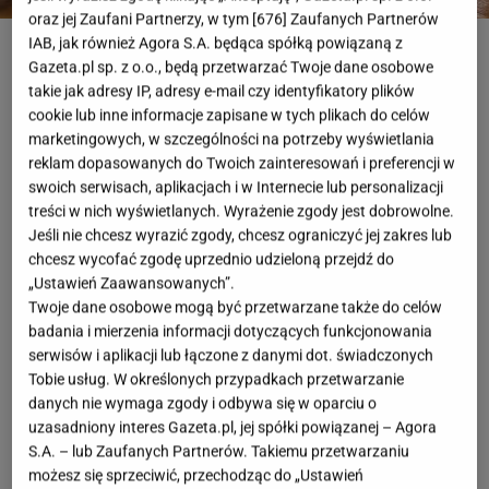
oraz jej Zaufani Partnerzy, w tym [
676
] Zaufanych Partnerów
Marylin
IAB, jak również Agora S.A. będąca spółką powiązaną z
Gazeta.pl sp. z o.o., będą przetwarzać Twoje dane osobowe
OTWÓRZ GALERIĘ
(3)
takie jak adresy IP, adresy e-mail czy identyfikatory plików
cookie lub inne informacje zapisane w tych plikach do celów
marketingowych, w szczególności na potrzeby wyświetlania
Polska marka Marilyn ma w swojej ofercie przepięką
reklam dopasowanych do Twoich zainteresowań i preferencji w
bieliznę, która jest elegancka, subtelna i zmysłowa.
swoich serwisach, aplikacjach i w Internecie lub personalizacji
Projektanci stawiają na delikatne materiały,
treści w nich wyświetlanych. Wyrażenie zgody jest dobrowolne.
Jeśli nie chcesz wyrazić zgody, chcesz ograniczyć jej zakres lub
koronkowe wykończenia i fasony, które mają
chcesz wycofać zgodę uprzednio udzieloną przejdź do
podkreślać naturalne kształty. Wśród propozycji
„Ustawień Zaawansowanych”.
szczególnie wyróżniają się koronkowe figi, które w
Twoje dane osobowe mogą być przetwarzane także do celów
tym sezonie można śmiało nazwać jednym z must
badania i mierzenia informacji dotyczących funkcjonowania
serwisów i aplikacji lub łączone z danymi dot. świadczonych
have letniej
garderoby
.
Tobie usług. W określonych przypadkach przetwarzanie
danych nie wymaga zgody i odbywa się w oparciu o
Koronkowe figi. Piękne i dodają pewności siebie
uzasadniony interes Gazeta.pl, jej spółki powiązanej – Agora
S.A. – lub Zaufanych Partnerów. Takiemu przetwarzaniu
Na pierwszy rzut oka to jeden z tych elementów,
możesz się sprzeciwić, przechodząc do „Ustawień