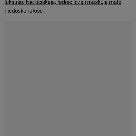
luksusu. Nie uciskają, ładnie leżą i maskują małe
niedoskonałości