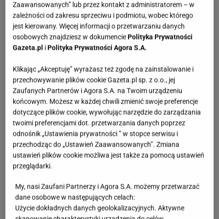
Zaawansowanych” lub przez kontakt z administratorem – w
które łatwo przeoczyć. Jednak dobrze dobrana
zależności od zakresu sprzeciwu i podmiotu, wobec którego
bielizna potrafi zmienić naprawdę wiele. Kobiety
jest kierowany. Więcej informacji o przetwarzaniu danych
często podkreślają, że czują się w niej bardziej
osobowych znajdziesz w dokumencie
Polityka Prywatności
Gazeta.pl
i
Polityka Prywatności Agora S.A.
swobodnie i atrakcyjnie. To właśnie detale
sprawiają, że codzienny strój nabiera innego
Klikając „Akceptuję” wyrażasz też zgodę na zainstalowanie i
charakteru. W ofercie Marilyn uwagę przyciąga
przechowywanie plików cookie Gazeta.pl sp. z o.o., jej
Zaufanych Partnerów i Agora S.A. na Twoim urządzeniu
model, w którym delikatna koronka w okolicach
końcowym. Możesz w każdej chwili zmienić swoje preferencje
pachwin nadaje całości subtelnie zmysłowy
dotyczące plików cookie, wywołując narzędzie do zarządzania
charakter. Czarny tiulowy karczek przełamuje
twoimi preferencjami dot. przetwarzania danych poprzez
odnośnik „Ustawienia prywatności ” w stopce serwisu i
konstrukcję i wprowadza wrażenie lekkości oraz
przechodząc do „Ustawień Zaawansowanych”. Zmiana
elegancji. Całość wygląda delikatnie i
ustawień plików cookie możliwa jest także za pomocą ustawień
nowocześnie.Projekt został dopracowany w
przeglądarki.
detalach - czarne linie promieniujące od środka
My, nasi Zaufani Partnerzy i Agora S.A. możemy przetwarzać
układają się w spójną kompozycję i harmonijnie
dane osobowe w następujących celach:
łączą się z wykończeniem talii.
Tył w kroju brazylian
Użycie dokładnych danych geolokalizacyjnych. Aktywne
skanowanie charakterystyki urządzenia do celów