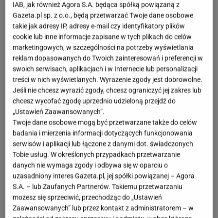
IAB, jak również Agora S.A. będąca spółką powiązaną z
Rajstopy Gabriella polecają się jako prezent na
Gazeta.pl sp. z o.o., będą przetwarzać Twoje dane osobowe
takie jak adresy IP, adresy e-mail czy identyfikatory plików
Dzień Matki. 100% do pewności siebie
cookie lub inne informacje zapisane w tych plikach do celów
marketingowych, w szczególności na potrzeby wyświetlania
Dobrze dobrane rajstopy to jeden z tych elementów
reklam dopasowanych do Twoich zainteresowań i preferencji w
garderoby
, który robi ogromną różnicę. Gabriella
swoich serwisach, aplikacjach i w Internecie lub personalizacji
treści w nich wyświetlanych. Wyrażenie zgody jest dobrowolne.
oferuje zarówno klasyczne modele, jak i w modne
Jeśli nie chcesz wyrazić zgody, chcesz ograniczyć jej zakres lub
wzory np. w kwiaty lub pionowe pasy. Szczególnie
chcesz wycofać zgodę uprzednio udzieloną przejdź do
ciekawym pomysłem na prezent są rajstopy
„Ustawień Zaawansowanych”.
modelujące, które subtelnie podkreślają sylwetkę i
Twoje dane osobowe mogą być przetwarzane także do celów
badania i mierzenia informacji dotyczących funkcjonowania
zapewniają komfort przez cały dzień. Naszym
serwisów i aplikacji lub łączone z danymi dot. świadczonych
faworytem jest model Matt Efect - cienkie, matowe
Tobie usług. W określonych przypadkach przetwarzanie
rajstopy dające efekt gładkiej skóry i maskujące
danych nie wymaga zgody i odbywa się w oparciu o
uzasadniony interes Gazeta.pl, jej spółki powiązanej – Agora
wszelkie niedoskonałości. Sprawią, że nogi
S.A. – lub Zaufanych Partnerów. Takiemu przetwarzaniu
wyglądają bardziej naturalnie, są optycznie
możesz się sprzeciwić, przechodząc do „Ustawień
wysmuklone i wydłużone. To prezent, który nie tylko
Zaawansowanych” lub przez kontakt z administratorem – w