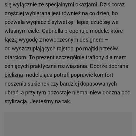
Botki Gino Rossi
Modne narzutki
Torebki Michael Kors
Modne spodnie damskie
Swetry Tommy Hilfiger
Kozaki
Buty New Balance
Czapki
Torebki damskie Pinko
Płaszcze
Botki damskie Lasocki
Niebieskie koszule
Sukienki Guess
Kapcie
Bluzy damskie 4F
Ażurowe kardigany
KONTAKT
Współpraca
Zespół Avanti24