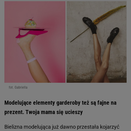
Eleganckie spódnice
Sukienki kopertowe
Wzorzyste sukienki
Kurtki na wiosnę
Czerwone sukienki
Eleganckie bluzki
Spódnice dzianinowe
Klasyczne sneakersy
Czarne spódnice
Marynarki na wiosnę
Spódnice w kwiaty
Proste jeansy
Sukienki koszulowe
Modne swetry
Ubrania i dodatki
Skórzane spódnice
MARKI
KOLEKCJE 2026
Koszule damskie Renee
Modne buty na wiosnę
Kurtki damskie Reserved
Spódnice na wiosnę