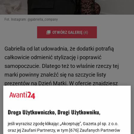
Fot. Instagram: @gabriella_company
OTWÓRZ GALERIĘ
(4)
Gabriella od lat udowadnia, że dodatki potrafią
całkowicie odmienić stylizację i poprawić
samopoczucie. Dlatego też to właśnie rzeczy tej
marki powinny znaleźć się na szczycie listy
prezentów na Dzień Matki. W ofercie znajdziesz
zarówno klasyczne modele, jak i modne propozycje
inspirowane trendami. Dzięki temu łatwo
dopasujesz prezent do charakteru mamy. Sprawdź
Droga Użytkowniczko, Drogi Użytkowniku,
wszystkie nasze propozycje, znajdziesz tam
jeśli wyrazisz zgodę klikając „Akceptuję”, Gazeta.pl sp. z o.o.
mnóstwo
inspiracji
.
oraz jej Zaufani Partnerzy, w tym [
676
] Zaufanych Partnerów