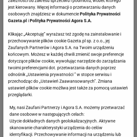
zależności od zakresu sprzeciwu i podmiotu, wobec którego
wygląda efektownie, ale też pomaga poczuć się
jest kierowany. Więcej informacji o przetwarzaniu danych
pewniej podczas ważnych okazji. Inne modele też są
osobowych znajdziesz w dokumencie
Polityka Prywatności
super.
Gazeta.pl
i
Polityka Prywatności Agora S.A.
Klikając „Akceptuję” wyrażasz też zgodę na zainstalowanie i
przechowywanie plików cookie Gazeta.pl sp. z o.o., jej
Zaufanych Partnerów i Agora S.A. na Twoim urządzeniu
końcowym. Możesz w każdej chwili zmienić swoje preferencje
dotyczące plików cookie, wywołując narzędzie do zarządzania
twoimi preferencjami dot. przetwarzania danych poprzez
odnośnik „Ustawienia prywatności ” w stopce serwisu i
przechodząc do „Ustawień Zaawansowanych”. Zmiana
ustawień plików cookie możliwa jest także za pomocą ustawień
przeglądarki.
My, nasi Zaufani Partnerzy i Agora S.A. możemy przetwarzać
dane osobowe w następujących celach:
Użycie dokładnych danych geolokalizacyjnych. Aktywne
skanowanie charakterystyki urządzenia do celów
identyfikacji. Przechowywanie informacji na urządzeniu lub