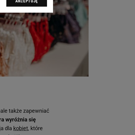
AKCEPTUJĘ
l sp. z o.o., jej
ić swoje preferencje
arzania danych poprzez
ych”. Zmiana ustawień
ach:
 celów identyfikacji.
omiar reklam i treści,
, ale także zapewniać
ra wyróżnia się
ja dla
kobiet
, które