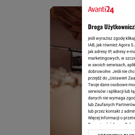
Droga Użytkownicz
jeśli wyrazisz zgodę klika
IAB, jak również Agora S
jak adresy IP, adresy e-m
marketingowych, w szcze
w swoich serwisach, aplik
dobrowolne. Jeśli nie ch
przejdź do „Ustawień Z
Twoje dane osobowe mogą
serwisów i aplikacji lub
danych nie wymaga zgody 
lub Zaufanych Partnerów
lub przez kontakt z admi
Więcej informacji o prz
Prywatności Agora S.A.