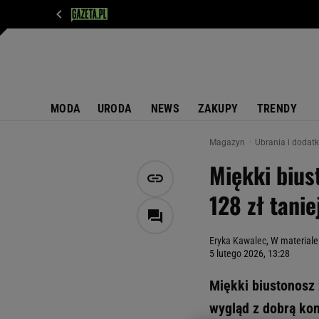
WIADOMOŚCI
NEXT
SPORT
PLOTEK
D
MODA
URODA
NEWS
ZAKUPY
TRENDY
Magazyn
Ubrania i dodat
Miękki bius
128 zł tanie
Eryka Kawalec
, W materiale
5 lutego 2026, 13:28
Miękki biustonosz 
wygląd z dobrą kon