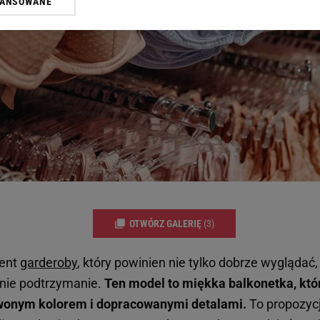
WANSOWANE
żasz też zgodę na zainstalowanie i przechowywanie plików cookie Gazeta.p
gora S.A. na Twoim urządzeniu końcowym. Możesz w każdej chwili zmien
 wywołując narzędzie do zarządzania twoimi preferencjami dot. przetw
ywatności ” w stopce serwisu i przechodząc do „Ustawień Zaawansowan
st także za pomocą ustawień przeglądarki.
rzy i Agora S.A. możemy przetwarzać dane osobowe w następujących cel
 geolokalizacyjnych. Aktywne skanowanie charakterystyki urządzenia do
 na urządzeniu lub dostęp do nich. Spersonalizowane reklamy i treści, p
zanie usług.
Lista Zaufanych Partnerów
OTWÓRZ GALERIĘ
(3)
ent
garderoby
, który powinien nie tylko dobrze wyglądać
dnie podtrzymanie.
Ten model to miękka balkonetka, któ
wonym kolorem i dopracowanymi detalami.
To propozyc