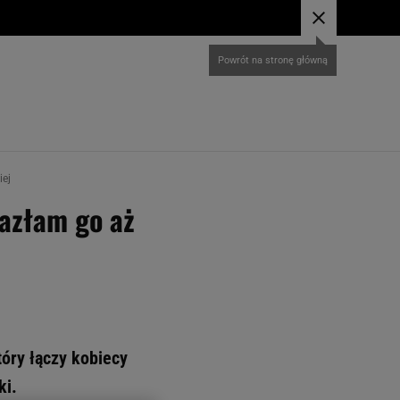
iej
lazłam go aż
tóry łączy kobiecy
ki.