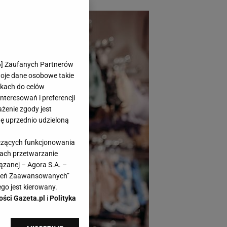
6
] Zaufanych Partnerów
woje dane osobowe takie
likach do celów
teresowań i preferencji
ażenie zgody jest
dę uprzednio udzieloną
yczących funkcjonowania
kach przetwarzanie
ązanej – Agora S.A. –
awień Zaawansowanych”
go jest kierowany.
ości Gazeta.pl
i
Polityka