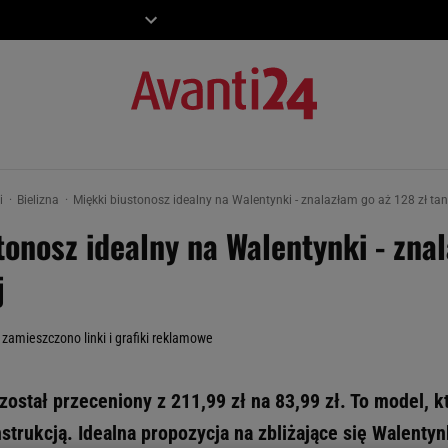
ZIECKO
MOTO
ki
Bielizna
Miękki biustonosz idealny na Walentynki - znalazłam go aż 128 zł tan
tonosz idealny na Walentynki - zna
j
 zamieszczono linki i grafiki reklamowe
został przeceniony z 211,99 zł na 83,99 zł. To model, k
strukcją. Idealna propozycja na zbliżające się Walentyn