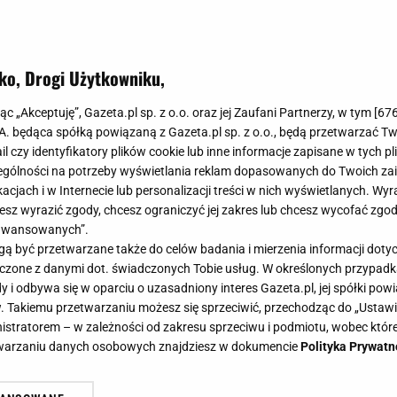
ko, Drogi Użytkowniku,
jąc „Akceptuję”, Gazeta.pl sp. z o.o. oraz jej Zaufani Partnerzy, w tym [
67
.A. będąca spółką powiązaną z Gazeta.pl sp. z o.o., będą przetwarzać T
ail czy identyfikatory plików cookie lub inne informacje zapisane w tych p
gólności na potrzeby wyświetlania reklam dopasowanych do Twoich zain
acjach i w Internecie lub personalizacji treści w nich wyświetlanych. Wyr
cesz wyrazić zgody, chcesz ograniczyć jej zakres lub chcesz wycofać zgo
aawansowanych”.
 być przetwarzane także do celów badania i mierzenia informacji dot
 łączone z danymi dot. świadczonych Tobie usług. W określonych przypad
i odbywa się w oparciu o uzasadniony interes Gazeta.pl, jej spółki powi
. Takiemu przetwarzaniu możesz się sprzeciwić, przechodząc do „Ust
nistratorem – w zależności od zakresu sprzeciwu i podmiotu, wobec które
etwarzaniu danych osobowych znajdziesz w dokumencie
Polityka Prywatn