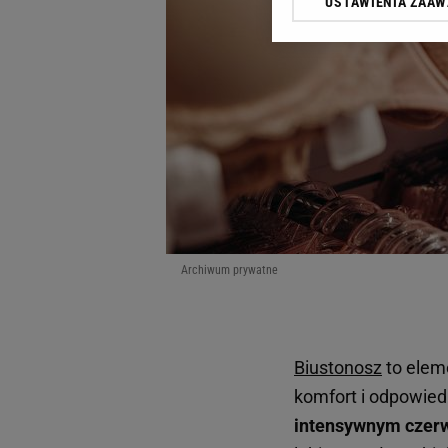
USTAWIENIA ZAA
Klikając „Akceptuję” wyra
Zaufanych Partnerów i A
dotyczące plików cookie,
odnośnik „Ustawienia pr
plików cookie możliwa je
My, nasi Zaufani Partne
Użycie dokładnych danych
Przechowywanie informacji
badnie odbiorców i uleps
Archiwum prywatne
Biustonosz
to elem
komfort i odpowie
intensywnym czer