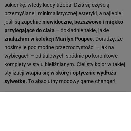
sukienkę, wtedy kiedy trzeba. Dziś są częścią
przemyślanej, minimalistycznej estetyki, a najlepiej
jeśli są zupełnie
niewidoczne, bezszwowe i miękko
przylegające do ciała
– dokładnie takie, jakie
znalazłam w kolekcji Marilyn Poupee
. Doradzę, że
nosimy je pod modne przezroczystości – jak na
wybiegach – od tiulowych
spódnic
po koronkowe
komplety w stylu bieliźnianym. Cielisty kolor w takiej
stylizacji
wtapia się w skórę i optycznie wydłuża
sylwetkę.
To absolutny modowy game changer!