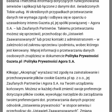
badania i mierzenia informacji dotyczących funkcjonowania
serwisów i aplikacji lub łączone z danymi dot. świadczonych
Tobie usług. W określonych przypadkach przetwarzanie
danych nie wymaga zgody i odbywa się w oparciu o
uzasadniony interes Gazeta.pl, jej spółki powiązanej – Agora
S.A. – lub Zaufanych Partnerów. Takiemu przetwarzaniu
możesz się sprzeciwić, przechodząc do „Ustawień
Zaawansowanych” lub przez kontakt z administratorem – w
zależności od zakresu sprzeciwu i podmiotu, wobec którego
jest kierowany. Więcej informacji o przetwarzaniu danych
osobowych znajdziesz w dokumencie
Polityka Prywatności
Gazeta.pl
i
Polityka Prywatności Agora S.A.
Klikając „Akceptuję” wyrażasz też zgodę na zainstalowanie i
przechowywanie plików cookie Gazeta.pl sp. z o.o., jej
Zaufanych Partnerów i Agora S.A. na Twoim urządzeniu
końcowym. Możesz w każdej chwili zmienić swoje preferencje
dotyczące plików cookie, wywołując narzędzie do zarządzania
twoimi preferencjami dot. przetwarzania danych poprzez
odnośnik „Ustawienia prywatności ” w stopce serwisu i
przechodząc do „Ustawień Zaawansowanych”. Zmiana