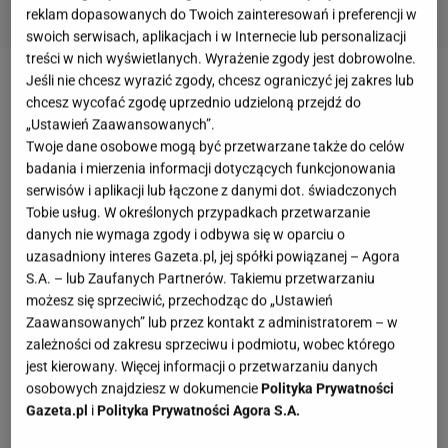
reklam dopasowanych do Twoich zainteresowań i preferencji w
swoich serwisach, aplikacjach i w Internecie lub personalizacji
treści w nich wyświetlanych. Wyrażenie zgody jest dobrowolne.
Jeśli nie chcesz wyrazić zgody, chcesz ograniczyć jej zakres lub
chcesz wycofać zgodę uprzednio udzieloną przejdź do
„Ustawień Zaawansowanych”.
Twoje dane osobowe mogą być przetwarzane także do celów
badania i mierzenia informacji dotyczących funkcjonowania
serwisów i aplikacji lub łączone z danymi dot. świadczonych
Tobie usług. W określonych przypadkach przetwarzanie
danych nie wymaga zgody i odbywa się w oparciu o
uzasadniony interes Gazeta.pl, jej spółki powiązanej – Agora
S.A. – lub Zaufanych Partnerów. Takiemu przetwarzaniu
możesz się sprzeciwić, przechodząc do „Ustawień
Zaawansowanych” lub przez kontakt z administratorem – w
zależności od zakresu sprzeciwu i podmiotu, wobec którego
jest kierowany. Więcej informacji o przetwarzaniu danych
osobowych znajdziesz w dokumencie
Polityka Prywatności
Gazeta.pl
i
Polityka Prywatności Agora S.A.