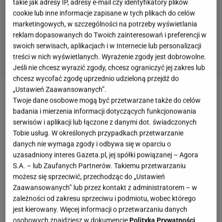
takie jak adresy IP, adresy e-mail czy identyfikatory plików
cookie lub inne informacje zapisane w tych plikach do celów
marketingowych, w szczególności na potrzeby wyświetlania
reklam dopasowanych do Twoich zainteresowań i preferencji w
swoich serwisach, aplikacjach i w Internecie lub personalizacji
treści w nich wyświetlanych. Wyrażenie zgody jest dobrowolne.
Jeśli nie chcesz wyrazić zgody, chcesz ograniczyć jej zakres lub
chcesz wycofać zgodę uprzednio udzieloną przejdź do
„Ustawień Zaawansowanych”.
Twoje dane osobowe mogą być przetwarzane także do celów
badania i mierzenia informacji dotyczących funkcjonowania
serwisów i aplikacji lub łączone z danymi dot. świadczonych
Tobie usług. W określonych przypadkach przetwarzanie
danych nie wymaga zgody i odbywa się w oparciu o
uzasadniony interes Gazeta.pl, jej spółki powiązanej – Agora
S.A. – lub Zaufanych Partnerów. Takiemu przetwarzaniu
możesz się sprzeciwić, przechodząc do „Ustawień
Zaawansowanych” lub przez kontakt z administratorem – w
zależności od zakresu sprzeciwu i podmiotu, wobec którego
jest kierowany. Więcej informacji o przetwarzaniu danych
osobowych znajdziesz w dokumencie
Polityka Prywatności