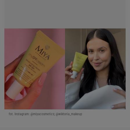
fot. Instagram: @miyacosmetics; @wiktoria_makeup