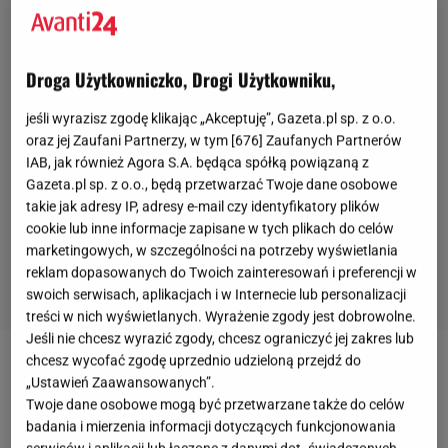
Droga Użytkowniczko, Drogi Użytkowniku,
jeśli wyrazisz zgodę klikając „Akceptuję”, Gazeta.pl sp. z o.o.
oraz jej Zaufani Partnerzy, w tym [
676
] Zaufanych Partnerów
IAB, jak również Agora S.A. będąca spółką powiązaną z
Gazeta.pl sp. z o.o., będą przetwarzać Twoje dane osobowe
takie jak adresy IP, adresy e-mail czy identyfikatory plików
cookie lub inne informacje zapisane w tych plikach do celów
marketingowych, w szczególności na potrzeby wyświetlania
reklam dopasowanych do Twoich zainteresowań i preferencji w
swoich serwisach, aplikacjach i w Internecie lub personalizacji
treści w nich wyświetlanych. Wyrażenie zgody jest dobrowolne.
Jeśli nie chcesz wyrazić zgody, chcesz ograniczyć jej zakres lub
chcesz wycofać zgodę uprzednio udzieloną przejdź do
„Ustawień Zaawansowanych”.
Twoje dane osobowe mogą być przetwarzane także do celów
badania i mierzenia informacji dotyczących funkcjonowania