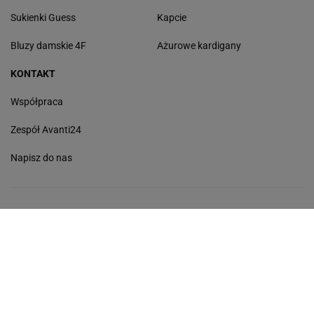
Sukienki Guess
Kapcie
Bluzy damskie 4F
Ażurowe kardigany
KONTAKT
Współpraca
Zespół Avanti24
Napisz do nas
Gazeta.pl
Wiadomości
Sport.pl
Cztery Kąty
Biznes
Gazeta Wyborcza
Praca
Program TV
Buzz
Pogoda
Wideo
Tok.FM
Poczta
Facebook