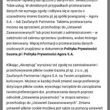
serwisów i aplikacji lub łączone z danymi dot. świadczonych
Tobie usług. W określonych przypadkach przetwarzanie
danych nie wymaga zgody i odbywa się w oparciu o
uzasadniony interes Gazeta.pl, jej spółki powiązanej – Agora
S.A. – lub Zaufanych Partnerów. Takiemu przetwarzaniu
możesz się sprzeciwić, przechodząc do „Ustawień
Zaawansowanych” lub przez kontakt z administratorem – w
zależności od zakresu sprzeciwu i podmiotu, wobec którego
jest kierowany. Więcej informacji o przetwarzaniu danych
osobowych znajdziesz w dokumencie
Polityka Prywatności
Gazeta.pl
i
Polityka Prywatności Agora S.A.
Klikając „Akceptuję” wyrażasz też zgodę na zainstalowanie i
przechowywanie plików cookie Gazeta.pl sp. z o.o., jej
Zaufanych Partnerów i Agora S.A. na Twoim urządzeniu
końcowym. Możesz w każdej chwili zmienić swoje preferencje
dotyczące plików cookie, wywołując narzędzie do zarządzania
twoimi preferencjami dot. przetwarzania danych poprzez
odnośnik „Ustawienia prywatności ” w stopce serwisu i
przechodząc do „Ustawień Zaawansowanych”. Zmiana
ustawień plików cookie możliwa jest także za pomocą ustawień