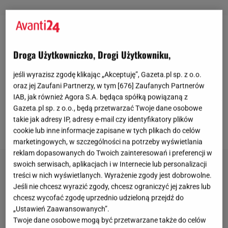
Wykorzystały popularność, by stworzyć coś
autorskiego. Niegdyś ikony stylu i osobowości show-
Droga Użytkowniczko, Drogi Użytkowniku,
biznesu, dziś potężne CEO i twarze marek znanych
jeśli wyrazisz zgodę klikając „Akceptuję”, Gazeta.pl sp. z o.o.
na całym świecie, również w Polsce. Wyczucie
oraz jej Zaufani Partnerzy, w tym [
676
] Zaufanych Partnerów
estetyki można przekuć w wielomilionowe spółki -
IAB, jak również Agora S.A. będąca spółką powiązaną z
Gazeta.pl sp. z o.o., będą przetwarzać Twoje dane osobowe
nie robiąc tego wyłącznie dla idei, a z konkretnym
takie jak adresy IP, adresy e-mail czy identyfikatory plików
pomysłem.
cookie lub inne informacje zapisane w tych plikach do celów
marketingowych, w szczególności na potrzeby wyświetlania
reklam dopasowanych do Twoich zainteresowań i preferencji w
swoich serwisach, aplikacjach i w Internecie lub personalizacji
treści w nich wyświetlanych. Wyrażenie zgody jest dobrowolne.
Jeśli nie chcesz wyrazić zgody, chcesz ograniczyć jej zakres lub
chcesz wycofać zgodę uprzednio udzieloną przejdź do
„Ustawień Zaawansowanych”.
Twoje dane osobowe mogą być przetwarzane także do celów