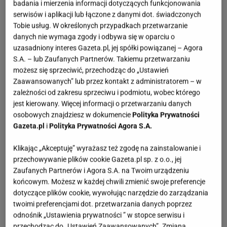
badania i mierzenia informacji dotyczących funkcjonowania
serwisów i aplikacji lub łączone z danymi dot. świadczonych
Tobie usług. W określonych przypadkach przetwarzanie
danych nie wymaga zgody i odbywa się w oparciu o
uzasadniony interes Gazeta.pl, jej spółki powiązanej – Agora
S.A. – lub Zaufanych Partnerów. Takiemu przetwarzaniu
możesz się sprzeciwić, przechodząc do „Ustawień
Zaawansowanych” lub przez kontakt z administratorem – w
zależności od zakresu sprzeciwu i podmiotu, wobec którego
jest kierowany. Więcej informacji o przetwarzaniu danych
osobowych znajdziesz w dokumencie
Polityka Prywatności
Gazeta.pl
i
Polityka Prywatności Agora S.A.
Klikając „Akceptuję” wyrażasz też zgodę na zainstalowanie i
przechowywanie plików cookie Gazeta.pl sp. z o.o., jej
Zaufanych Partnerów i Agora S.A. na Twoim urządzeniu
końcowym. Możesz w każdej chwili zmienić swoje preferencje
dotyczące plików cookie, wywołując narzędzie do zarządzania
twoimi preferencjami dot. przetwarzania danych poprzez
odnośnik „Ustawienia prywatności ” w stopce serwisu i
przechodząc do „Ustawień Zaawansowanych”. Zmiana