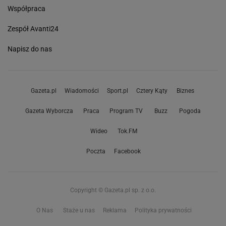
Współpraca
Zespół Avanti24
Napisz do nas
Gazeta.pl
Wiadomości
Sport.pl
Cztery Kąty
Biznes
Gazeta Wyborcza
Praca
Program TV
Buzz
Pogoda
Wideo
Tok.FM
Poczta
Facebook
Copyright © Gazeta.pl sp. z o.o.
O Nas
Staże u nas
Reklama
Polityka prywatności