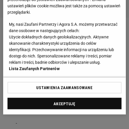
ustawień plików cookie możliwa jest także za pomocą ustawień
przeglądarki.
My, nasi Zaufani Partnerzy i Agora S.A. możemy przetwarzać
Victoria Beckham
dane osobowe w następujących celach:
Użycie dokładnych danych geolokalizacyjnych. Aktywne
skanowanie charakterystyki urządzenia do celów
Popularność zdobyła w latach 90. jako Posh Spice w
identyfikacji. Przechowywanie informacji na urządzeniu lub
legendarnym girlsbandzie Spice Girls, gdzie została
dostęp do nich. Spersonalizowane reklamy i treści, pomiar
okrzyknięta ikoną stylu. Następnie stała się jedną z
reklam i treści, badnie odbiorców i ulepszanie usług.
Lista Zaufanych Partnerów
najbardziej rozpoznawalnych WAG, wychodząc za
brytyjskiego piłkarza Davida Beckhama. Razem
mają czwórkę dzieci - Brooklyna, Romeo, Cruza i
USTAWIENIA ZAAWANSOWANE
córkę Harper, a ich rodzina pozostaje jedną z
najpopularniejszych w światowym show-biznesie.
AKCEPTUJĘ