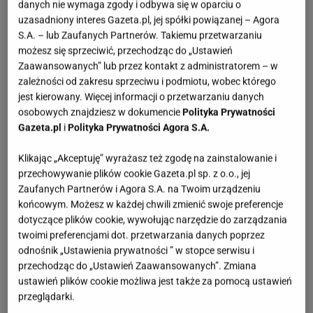
przestały być kojarzone z obuwiem basenowym, a
danych nie wymaga zgody i odbywa się w oparciu o
uzasadniony interes Gazeta.pl, jej spółki powiązanej – Agora
stały się stałym elementem stylizacji na wybiegach.
S.A. – lub Zaufanych Partnerów. Takiemu przetwarzaniu
Chcemy je nosić, bo są niemal niezniszczalne i
możesz się sprzeciwić, przechodząc do „Ustawień
dopasowują się do kształtu stopy. Jednak za
Zaawansowanych” lub przez kontakt z administratorem – w
zależności od zakresu sprzeciwu i podmiotu, wobec którego
ikoniczny design i logo projektanta trzeba słono
jest kierowany. Więcej informacji o przetwarzaniu danych
zapłacić. Nic więc dziwnego, że w 2026 roku
osobowych znajdziesz w dokumencie
Polityka Prywatności
wszystkie fanki streetwearu szukają alternatyw,
Gazeta.pl
i
Polityka Prywatności Agora S.A.
które oferują ten sam „vibe" i komfort, ale nie
Klikając „Akceptuję” wyrażasz też zgodę na zainstalowanie i
nadwerężają portfela. Chcemy efektu glossy,
przechowywanie plików cookie Gazeta.pl sp. z o.o., jej
chcemy łatwości w czyszczeniu i chcemy tej uroczej,
Zaufanych Partnerów i Agora S.A. na Twoim urządzeniu
końcowym. Możesz w każdej chwili zmienić swoje preferencje
dziewczęcej estetyki, która pasuje do wszystkiego.
dotyczące plików cookie, wywołując narzędzie do zarządzania
twoimi preferencjami dot. przetwarzania danych poprzez
odnośnik „Ustawienia prywatności ” w stopce serwisu i
przechodząc do „Ustawień Zaawansowanych”. Zmiana
ustawień plików cookie możliwa jest także za pomocą ustawień
przeglądarki.