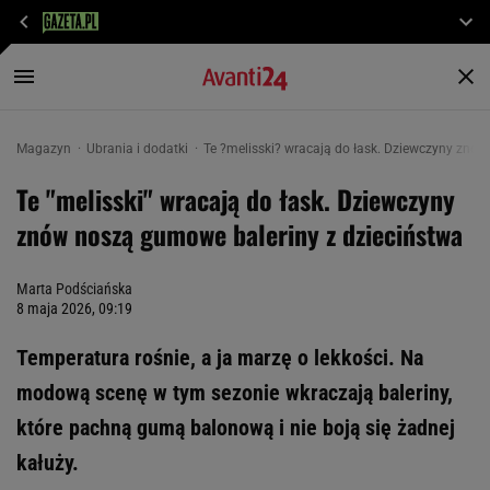
Magazyn
Ubrania i dodatki
Te ?melisski? wracają do łask. Dziewczyny znó
Te "melisski" wracają do łask. Dziewczyny
znów noszą gumowe baleriny z dzieciństwa
Marta Podściańska
8 maja 2026, 09:19
Temperatura rośnie, a ja marzę o lekkości. Na
modową scenę w tym sezonie wkraczają baleriny,
które pachną gumą balonową i nie boją się żadnej
kałuży.