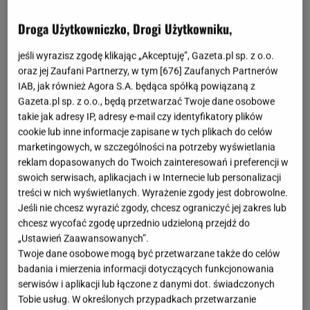
Moda na plastikowe obuwie mogła kiedyś dziwić,
Droga Użytkowniczko, Drogi Użytkowniku,
dziś jest symbolem nowoczesnego podejścia do
jeśli wyrazisz zgodę klikając „Akceptuję”, Gazeta.pl sp. z o.o.
designu
. W tym sezonie szukam idealnego
oraz jej Zaufani Partnerzy, w tym [
676
] Zaufanych Partnerów
połączenia wygody, futurystycznego wyglądu i
IAB, jak również Agora S.A. będąca spółką powiązaną z
Gazeta.pl sp. z o.o., będą przetwarzać Twoje dane osobowe
przystępnej ceny. Odnalazłam je w butach ze
takie jak adresy IP, adresy e-mail czy identyfikatory plików
swojego dzieciństwa.
cookie lub inne informacje zapisane w tych plikach do celów
marketingowych, w szczególności na potrzeby wyświetlania
Fenomen Melissek. Te buty nosiłam jako dziecko
reklam dopasowanych do Twoich zainteresowań i preferencji w
swoich serwisach, aplikacjach i w Internecie lub personalizacji
treści w nich wyświetlanych. Wyrażenie zgody jest dobrowolne.
Jeśli kiedykolwiek słyszałaś o butach z gumy, na
Jeśli nie chcesz wyrazić zgody, chcesz ograniczyć jej zakres lub
pewno pierwszą myślą była marka Melissa. Ten
chcesz wycofać zgodę uprzednio udzieloną przejdź do
brazylijski gigant zrewolucjonizował rynek,
„Ustawień Zaawansowanych”.
wprowadzając autorskie tworzywo Melflex –
Twoje dane osobowe mogą być przetwarzane także do celów
badania i mierzenia informacji dotyczących funkcjonowania
elastyczne, wegańskie i całkowicie przetwarzalne.
serwisów i aplikacji lub łączone z danymi dot. świadczonych
To właśnie Melissa sprawiła, że
gumowe baleriny
Tobie usług. W określonych przypadkach przetwarzanie