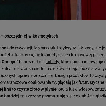
 – oszczędniej w kosmetykach
as do rewolucji. Ich suszarki i stylery to już ikony, ale je
dżetu, to skuś się na kosmetyki z ich luksusowej pielęgn
n Omega™
to prezent dla
kobiety
, która kocha innowacje i
unikalna mieszanka siedmiu olejków omega, pozyskiwany
żonych upraw słonecznika. Design produktów to czysty
omarańczowe opakowania wyglądają jak futurystyczne ob
j linii to czyste złoto w płynie
: otula łuski włosów, zatrz
ajbardziej zniszczone pasma stają się jedwabiście gładk