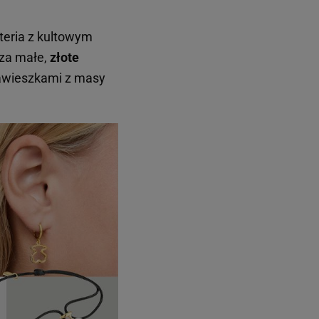
teria z kultowym
cza małe,
złote
zawieszkami z masy