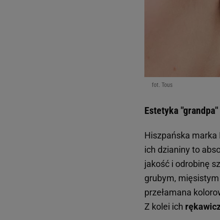
fot. Tous
Estetyka "grandpa"
Hiszpańska marka B
ich dzianiny to abs
jakość i odrobinę 
grubym, mięsistym 
przełamana kolorow
Z kolei ich
rękawicz