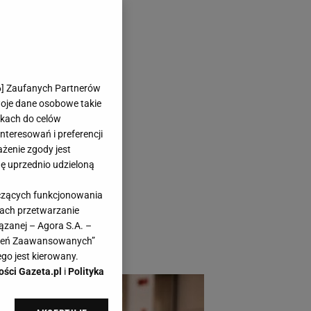
 znalazłam te
6
] Zaufanych Partnerów
woje dane osobowe takie
likach do celów
teresowań i preferencji
ażenie zgody jest
dę uprzednio udzieloną
a deska ratunku, a
yczących funkcjonowania
zukać. Oto prezenty
kach przetwarzanie
owałaś ich od
ązanej – Agora S.A. –
awień Zaawansowanych”
go jest kierowany.
ości Gazeta.pl
i
Polityka