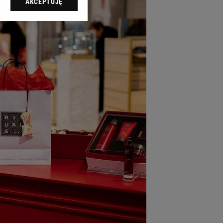
AKCEPTUJĘ
l sp. z o.o., jej
ić swoje preferencje
arzania danych poprzez
ych”. Zmiana ustawień
ach:
 celów identyfikacji.
omiar reklam i treści,