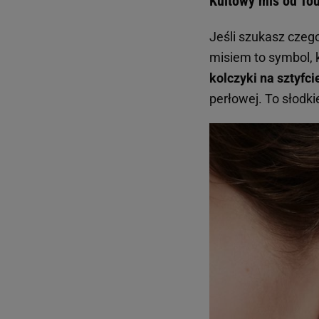
Kultowy miś od To
Jeśli szukasz czeg
misiem to symbol, 
kolczyki na sztyfci
perłowej. To słodk