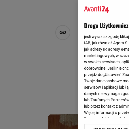
Droga Użytkownicz
Myślałam, ż
jeśli wyrazisz zgodę klika
8 perełek w
IAB, jak również Agora S
jak adresy IP, adresy e-m
marketingowych, w szcze
Marta Podściańska
w swoich serwisach, aplik
23 grudnia 2025, 11:56
dobrowolne. Jeśli nie ch
przejdź do „Ustawień Z
Twoja lista prezen
Twoje dane osobowe mogą
serio może ona sta
serwisów i aplikacji lub
na ostatnią chwilę,
danych nie wymaga zgody 
lub Zaufanych Partnerów
miesięcy.
lub przez kontakt z admi
Więcej informacji o prz
Prywatności Agora S.A.