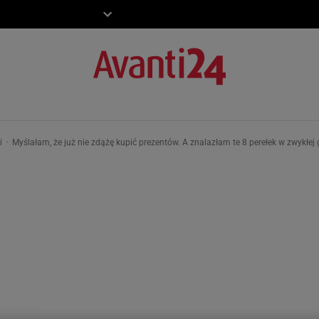
ZIECKO
MOTO
ki
Myślałam, że już nie zdążę kupić prezentów. A znalazłam te 8 perełek w zwykłej 