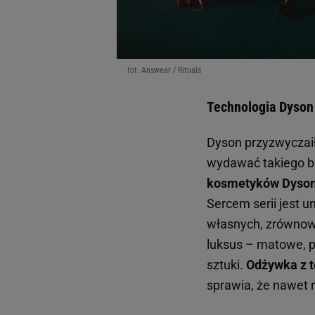
fot. Answear / Rituals
Technologia Dyson
Dyson przyzwyczaił n
wydawać takiego bu
kosmetyków Dyso
Sercem serii jest 
własnych, zrównowa
luksus – matowe, p
sztuki.
Odżywka z te
sprawia, że nawet n