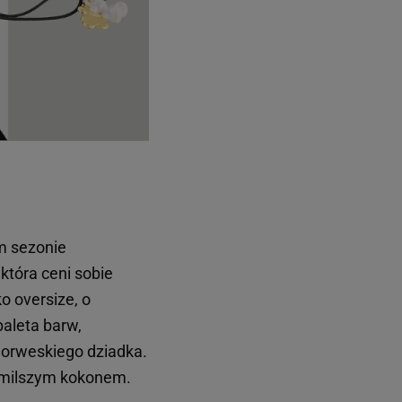
m sezonie
która ceni sobie
ko oversize, o
aleta barw,
norweskiego dziadka.
najmilszym kokonem.