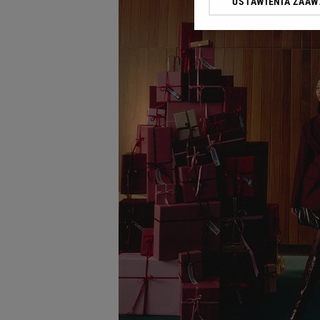
USTAWIENIA ZAA
Klikając „Akceptuję” wyra
Zaufanych Partnerów i A
dotyczące plików cookie,
odnośnik „Ustawienia pr
plików cookie możliwa je
My, nasi Zaufani Partne
Użycie dokładnych danych
Przechowywanie informacji
badnie odbiorców i uleps