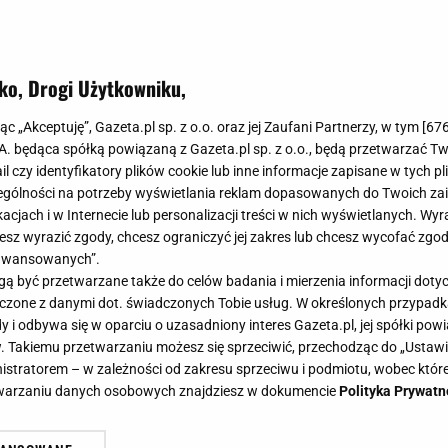
ko, Drogi Użytkowniku,
e już nie zdążę kupić prezentów. A
jąc „Akceptuję”, Gazeta.pl sp. z o.o. oraz jej Zaufani Partnerzy, w tym [
67
 zwykłej galerii handlowej
.A. będąca spółką powiązaną z Gazeta.pl sp. z o.o., będą przetwarzać T
ail czy identyfikatory plików cookie lub inne informacje zapisane w tych p
gólności na potrzeby wyświetlania reklam dopasowanych do Twoich zain
acjach i w Internecie lub personalizacji treści w nich wyświetlanych. Wyr
cesz wyrazić zgody, chcesz ograniczyć jej zakres lub chcesz wycofać zgo
aawansowanych”.
tów wciąż świeci pustkami? Galeria handlowa to ostatni
 być przetwarzane także do celów badania i mierzenia informacji dot
ć się twoją mapą skarbów. Wystarczy wiedzieć, gdzie s
 łączone z danymi dot. świadczonych Tobie usług. W określonych przypad
 które są tak dobre, że nikt nie domyśli się, że nie plan
i odbywa się w oparciu o uzasadniony interes Gazeta.pl, jej spółki powi
. Takiemu przetwarzaniu możesz się sprzeciwić, przechodząc do „Ust
nistratorem – w zależności od zakresu sprzeciwu i podmiotu, wobec które
etwarzaniu danych osobowych znajdziesz w dokumencie
Polityka Prywatn