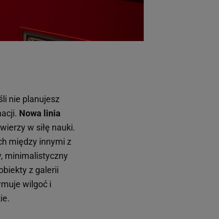
śli nie planujesz
acji.
Nowa linia
 wierzy w siłę nauki.
ch między innymi z
, minimalistyczny
iekty z galerii
ymuje wilgoć i
ie.