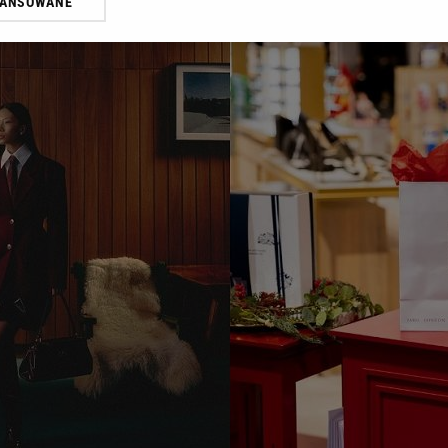
WANSOWANE
żasz też zgodę na zainstalowanie i przechowywanie plików cookie Gazeta.p
gora S.A. na Twoim urządzeniu końcowym. Możesz w każdej chwili zmien
 wywołując narzędzie do zarządzania twoimi preferencjami dot. przetw
ywatności ” w stopce serwisu i przechodząc do „Ustawień Zaawansowan
st także za pomocą ustawień przeglądarki.
rzy i Agora S.A. możemy przetwarzać dane osobowe w następujących cel
 geolokalizacyjnych. Aktywne skanowanie charakterystyki urządzenia do
 na urządzeniu lub dostęp do nich. Spersonalizowane reklamy i treści, p
zanie usług.
Lista Zaufanych Partnerów