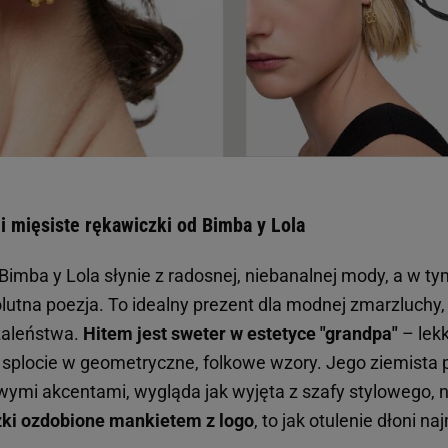
 i mięsiste rękawiczki od Bimba y Lola
imba y Lola słynie z radosnej, niebanalnej mody, a w ty
olutna poezja. To idealny prezent dla modnej zmarzluchy, 
szaleństwa.
Hitem jest sweter w estetyce "grandpa"
– lek
splocie w geometryczne, folkowe wzory. Jego ziemista p
ymi akcentami, wygląda jak wyjęta z szafy stylowego, 
ki ozdobione mankietem z logo
, to jak otulenie dłoni 