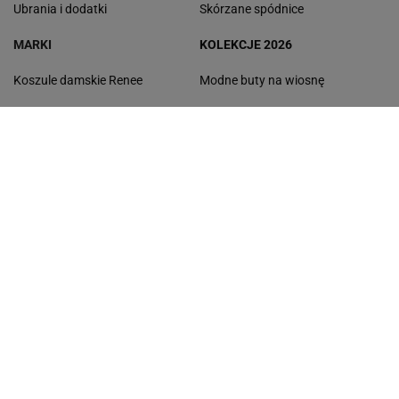
Ubrania i dodatki
Skórzane spódnice
MARKI
KOLEKCJE 2026
Koszule damskie Renee
Modne buty na wiosnę
Kurtki damskie Reserved
Spódnice na wiosnę
Botki Gino Rossi
Modne narzutki
Torebki Michael Kors
Modne spodnie damskie
Swetry Tommy Hilfiger
Kozaki
Buty New Balance
Czapki
Torebki damskie Pinko
Płaszcze
Botki damskie Lasocki
Niebieskie koszule
Sukienki Guess
Kapcie