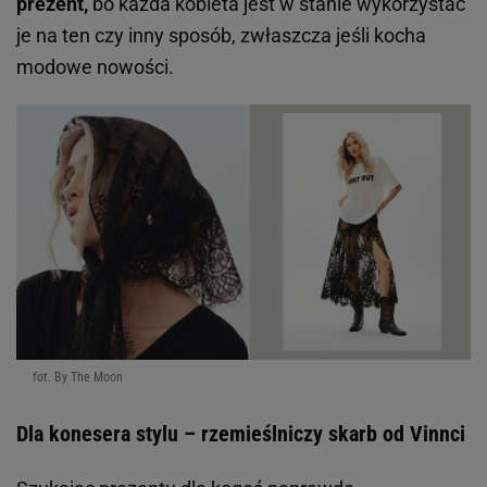
prezent,
bo każda kobieta jest w stanie wykorzystać
je na ten czy inny sposób, zwłaszcza jeśli kocha
modowe nowości.
fot. By The Moon
Dla konesera stylu – rzemieślniczy skarb od Vinnci