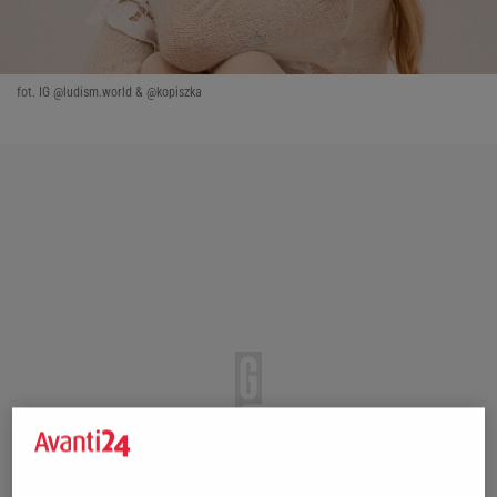
fot. IG @ludism.world & @kopiszka