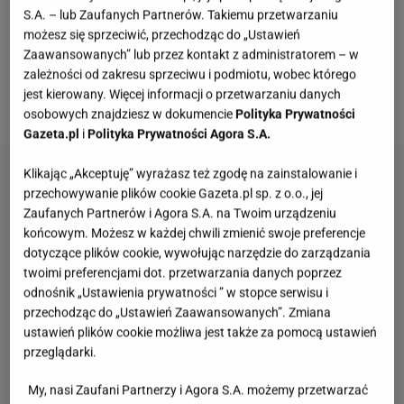
S.A. – lub Zaufanych Partnerów. Takiemu przetwarzaniu
dopracowany z niezwykłą precyzją, a projekty mają
możesz się sprzeciwić, przechodząc do „Ustawień
w sobie sentymentalne ciepło i ponadczasową
Zaawansowanych” lub przez kontakt z administratorem – w
zależności od zakresu sprzeciwu i podmiotu, wobec którego
elegancję. To prezent dla kobiety, która ceni sobie
jest kierowany. Więcej informacji o przetwarzaniu danych
nie tylko piękno, ale i znaczenie.
osobowych znajdziesz w dokumencie
Polityka Prywatności
Gazeta.pl
i
Polityka Prywatności Agora S.A.
Klikając „Akceptuję” wyrażasz też zgodę na zainstalowanie i
przechowywanie plików cookie Gazeta.pl sp. z o.o., jej
Zaufanych Partnerów i Agora S.A. na Twoim urządzeniu
końcowym. Możesz w każdej chwili zmienić swoje preferencje
dotyczące plików cookie, wywołując narzędzie do zarządzania
twoimi preferencjami dot. przetwarzania danych poprzez
odnośnik „Ustawienia prywatności ” w stopce serwisu i
przechodząc do „Ustawień Zaawansowanych”. Zmiana
ustawień plików cookie możliwa jest także za pomocą ustawień
przeglądarki.
My, nasi Zaufani Partnerzy i Agora S.A. możemy przetwarzać