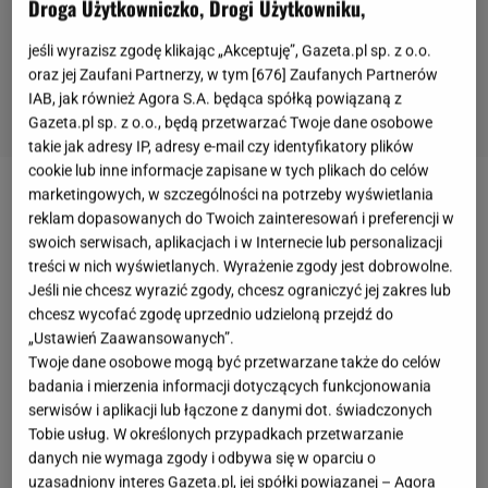
Droga Użytkowniczko, Drogi Użytkowniku,
jeśli wyrazisz zgodę klikając „Akceptuję”, Gazeta.pl sp. z o.o.
oraz jej Zaufani Partnerzy, w tym [
676
] Zaufanych Partnerów
IAB, jak również Agora S.A. będąca spółką powiązaną z
Gazeta.pl sp. z o.o., będą przetwarzać Twoje dane osobowe
takie jak adresy IP, adresy e-mail czy identyfikatory plików
cookie lub inne informacje zapisane w tych plikach do celów
marketingowych, w szczególności na potrzeby wyświetlania
Biżuteryjne cuda od KOPI – wspomnienia
reklam dopasowanych do Twoich zainteresowań i preferencji w
zamknięte w złocie
swoich serwisach, aplikacjach i w Internecie lub personalizacji
treści w nich wyświetlanych. Wyrażenie zgody jest dobrowolne.
Jeśli nie chcesz wyrazić zgody, chcesz ograniczyć jej zakres lub
Biżuteria to zawsze dobry pomysł, ale ta od
chcesz wycofać zgodę uprzednio udzieloną przejdź do
marki KOPI ma w sobie coś wyjątkowo
„Ustawień Zaawansowanych”.
sentymentalnego. Ich najnowsza kolekcja to
Twoje dane osobowe mogą być przetwarzane także do celów
badania i mierzenia informacji dotyczących funkcjonowania
nostalgiczna podróż do dzieciństwa –
złoty konik na
serwisów i aplikacji lub łączone z danymi dot. świadczonych
biegunach w formie naszyjnika
czy
pierścionki z
Tobie usług. W określonych przypadkach przetwarzanie
kamieniami
, które wyglądają jak skarby wyjęte z
danych nie wymaga zgody i odbywa się w oparciu o
uzasadniony interes Gazeta.pl, jej spółki powiązanej – Agora
magicznej szkatułki. Każdy element jest