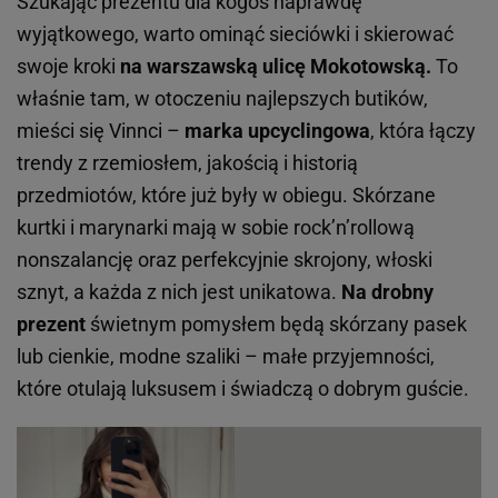
Szukając prezentu dla kogoś naprawdę
wyjątkowego, warto ominąć sieciówki i skierować
swoje kroki
na warszawską ulicę Mokotowską.
To
właśnie tam, w otoczeniu najlepszych butików,
mieści się Vinnci –
marka upcyclingowa
, która łączy
trendy z rzemiosłem, jakością i historią
przedmiotów, które już były w obiegu. Skórzane
kurtki i marynarki mają w sobie rock’n’rollową
nonszalancję oraz perfekcyjnie skrojony, włoski
sznyt, a każda z nich jest unikatowa.
Na drobny
prezent
świetnym pomysłem będą skórzany pasek
lub cienkie, modne szaliki – małe przyjemności,
które otulają luksusem i świadczą o dobrym guście.