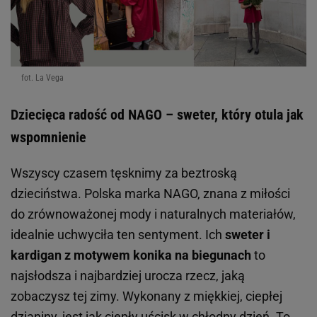
fot. La Vega
Dziecięca radość od NAGO – sweter, który otula jak
wspomnienie
Wszyscy czasem tęsknimy za beztroską
dzieciństwa. Polska marka NAGO, znana z miłości
do zrównoważonej mody i naturalnych materiałów,
idealnie uchwyciła ten sentyment. Ich
sweter i
kardigan z motywem konika na biegunach
to
najsłodsza i najbardziej urocza rzecz, jaką
zobaczysz tej zimy. Wykonany z miękkiej, ciepłej
dzianiny, jest jak ciepły uścisk w chłodny dzień. To