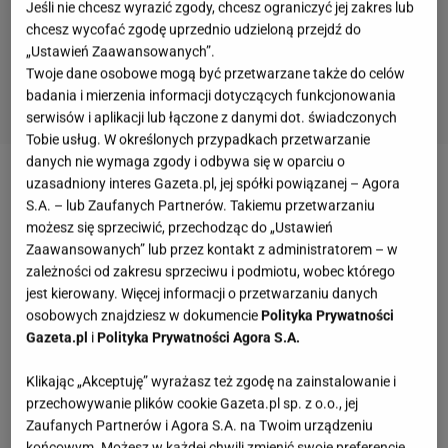
Jeśli nie chcesz wyrazić zgody, chcesz ograniczyć jej zakres lub
chcesz wycofać zgodę uprzednio udzieloną przejdź do
„Ustawień Zaawansowanych”.
Twoje dane osobowe mogą być przetwarzane także do celów
badania i mierzenia informacji dotyczących funkcjonowania
serwisów i aplikacji lub łączone z danymi dot. świadczonych
Tobie usług. W określonych przypadkach przetwarzanie
danych nie wymaga zgody i odbywa się w oparciu o
uzasadniony interes Gazeta.pl, jej spółki powiązanej – Agora
Skórzana kosmetyczka – mały format, duży styl
S.A. – lub Zaufanych Partnerów. Takiemu przetwarzaniu
możesz się sprzeciwić, przechodząc do „Ustawień
Minimalistyczna kosmetyczka w czekoladowym
Zaawansowanych” lub przez kontakt z administratorem – w
brązie to jeden z tych
dodatków
, które szybko stają
zależności od zakresu sprzeciwu i podmiotu, wobec którego
jest kierowany. Więcej informacji o przetwarzaniu danych
się niezbędne. Naturalna skóra o wyrazistej fakturze
osobowych znajdziesz w dokumencie
Polityka Prywatności
i prosta forma sprawiają, że pasuje do każdej
Gazeta.pl
i
Polityka Prywatności Agora S.A.
większej torby, ale bez problemu odnajdzie się też
Klikając „Akceptuję” wyrażasz też zgodę na zainstalowanie i
solo - na szybkie wyjście lub w podróży. Idealna dla
przechowywanie plików cookie Gazeta.pl sp. z o.o., jej
kobiet
, które lubią porządek, ale nie rezygnują z
Zaufanych Partnerów i Agora S.A. na Twoim urządzeniu
estetyki nawet w najmniejszych detalach.
końcowym. Możesz w każdej chwili zmienić swoje preferencje