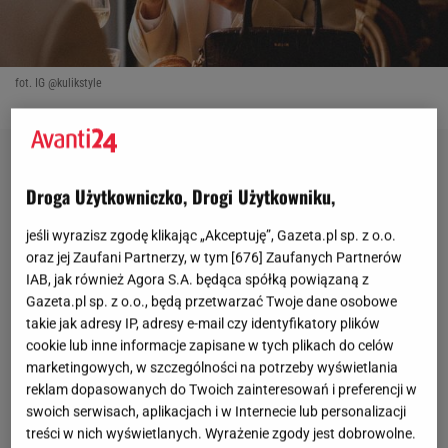
fot. IG @kulikstyle
Droga Użytkowniczko, Drogi Użytkowniku,
jeśli wyrazisz zgodę klikając „Akceptuję”, Gazeta.pl sp. z o.o.
oraz jej Zaufani Partnerzy, w tym [
676
] Zaufanych Partnerów
IAB, jak również Agora S.A. będąca spółką powiązaną z
Gazeta.pl sp. z o.o., będą przetwarzać Twoje dane osobowe
takie jak adresy IP, adresy e-mail czy identyfikatory plików
cookie lub inne informacje zapisane w tych plikach do celów
marketingowych, w szczególności na potrzeby wyświetlania
reklam dopasowanych do Twoich zainteresowań i preferencji w
swoich serwisach, aplikacjach i w Internecie lub personalizacji
treści w nich wyświetlanych. Wyrażenie zgody jest dobrowolne.