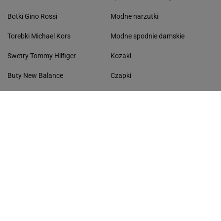
Botki Gino Rossi
Modne narzutki
Torebki Michael Kors
Modne spodnie damskie
Swetry Tommy Hilfiger
Kozaki
Buty New Balance
Czapki
Torebki damskie Pinko
Płaszcze
Botki damskie Lasocki
Niebieskie koszule
Sukienki Guess
Kapcie
Bluzy damskie 4F
Ażurowe kardigany
KONTAKT
Współpraca
Zespół Avanti24