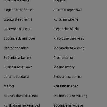
Sukienki w kwiaty
Legginsy
Eleganckie spódnice
Sukienki kopertowe
Wzorzyste sukienki
Kurtki na wiosnę
Czerwone sukienki
Eleganckie bluzki
Spódnice dzianinowe
Klasyczne sneakersy
Czarne spódnice
Marynarki na wiosnę
Spódnice w kwiaty
Proste jeansy
Sukienki koszulowe
Modne swetry
Ubrania i dodatki
Skórzane spódnice
MARKI
KOLEKCJE 2026
Koszule damskie Renee
Modne buty na wiosnę
Kurtki damskie Reserved
Spódnice na wiosnę