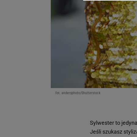
dotyczące plików cookie,
odnośnik „Ustawienia pr
plików cookie możliwa je
My, nasi Zaufani Partne
Użycie dokładnych danych
Przechowywanie informacji
badnie odbiorców i uleps
fot. andersphoto/Shutterstock
Sylwester to jedyna
Jeśli szukasz styli