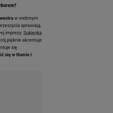
wyborem?
westra
w srebrnym
przeszycia sprawiają,
wej imprezy.
Sukienka
rój pięknie akcentuje
ntuje się
ć się w tłumie i