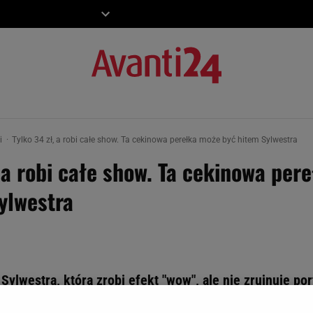
ZIECKO
MOTO
ki
Tylko 34 zł, a robi całe show. Ta cekinowa perełka może być hitem Sylwestra
, a robi całe show. Ta cekinowa per
ylwestra
Sylwestra, która zrobi efekt "wow", ale nie zrujnuje po
ecałe 34 zł, a wygląda jak gotowy look na imprezę do bi