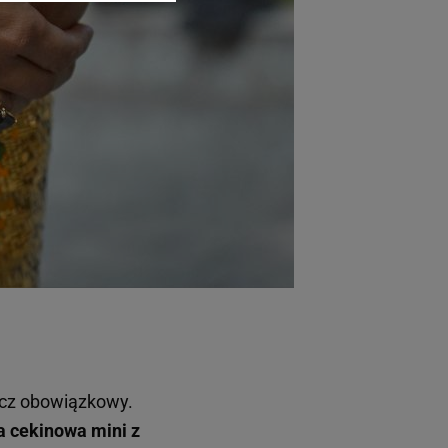
arzania danych poprzez
ych”. Zmiana ustawień
ach:
 celów identyfikacji.
omiar reklam i treści,
ręcz obowiązkowy.
 cekinowa mini z