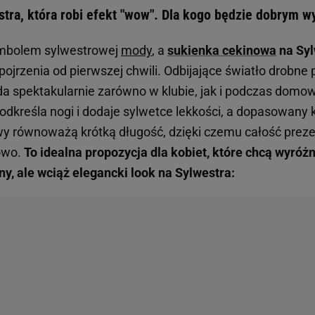
tra, która robi efekt "wow". Dla kogo będzie dobrym 
symbolem sylwestrowej
mody
, a
sukienka cekinowa
na Syl
pojrzenia od pierwszej chwili. Odbijające światło drobne 
ąda spektakularnie zarówno w klubie, jak i podczas domo
dkreśla nogi i dodaje sylwetce lekkości, a dopasowany k
awy równoważą krótką długość, dzięki czemu całość preze
owo.
To idealna propozycja dla kobiet, które chcą wyróżni
y, ale wciąż elegancki look na Sylwestra: