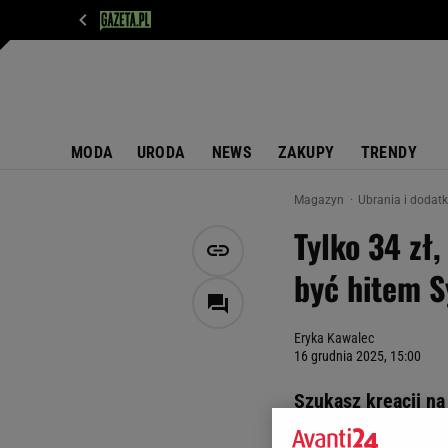
WIADOMOŚCI
NEXT
SPORT
PLOTEK
D
MODA
URODA
NEWS
ZAKUPY
TRENDY
Magazyn
Ubrania i dodat
Tylko 34 zł
być hitem S
Eryka Kawalec
16 grudnia 2025, 15:00
Szukasz kreacji na 
Sinsay kosztuje ni