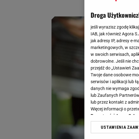
cekinów, krótki fa
Droga Użytkownicz
jeśli wyrazisz zgodę klika
IAB, jak również Agora S
jak adresy IP, adresy e-m
marketingowych, w szcze
w swoich serwisach, aplik
dobrowolne. Jeśli nie ch
przejdź do „Ustawień Z
Twoje dane osobowe mogą
serwisów i aplikacji lub
danych nie wymaga zgody 
lub Zaufanych Partnerów
lub przez kontakt z admi
Więcej informacji o prz
Prywatności Agora S.A.
USTAWIENIA ZAA
Klikając „Akceptuję” wyra
Zaufanych Partnerów i A