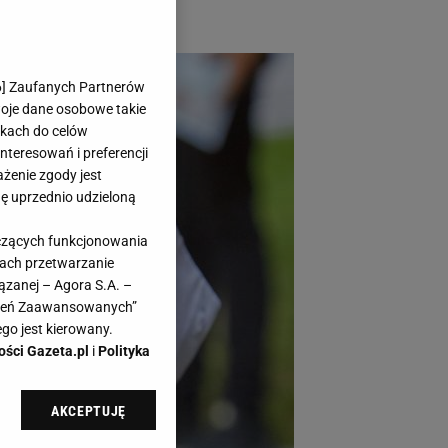
6
] Zaufanych Partnerów
woje dane osobowe takie
likach do celów
teresowań i preferencji
ażenie zgody jest
dę uprzednio udzieloną
yczących funkcjonowania
kach przetwarzanie
ązanej – Agora S.A. –
awień Zaawansowanych”
go jest kierowany.
ości Gazeta.pl
i
Polityka
AKCEPTUJĘ
l sp. z o.o., jej
ić swoje preferencje