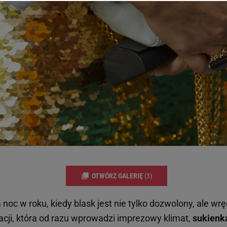
 wywołując narzędzie do zarządzania twoimi preferencjami dot. przetw
ywatności ” w stopce serwisu i przechodząc do „Ustawień Zaawansowan
st także za pomocą ustawień przeglądarki.
rzy i Agora S.A. możemy przetwarzać dane osobowe w następujących cel
 geolokalizacyjnych. Aktywne skanowanie charakterystyki urządzenia do
 na urządzeniu lub dostęp do nich. Spersonalizowane reklamy i treści, p
zanie usług.
Lista Zaufanych Partnerów
OTWÓRZ GALERIĘ
(3)
 noc w roku, kiedy blask jest nie tylko dozwolony, ale w
zacji, która od razu wprowadzi imprezowy klimat,
sukienka