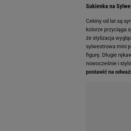
Sukienka na Sylwes
Cekiny od lat są 
kolorze przyciąga s
że stylizacja wygl
sylwestrowa mini po
figurę. Długie ręk
nowocześnie i styl
postawić na odważn