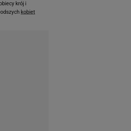
biecy krój i
młodszych
kobiet