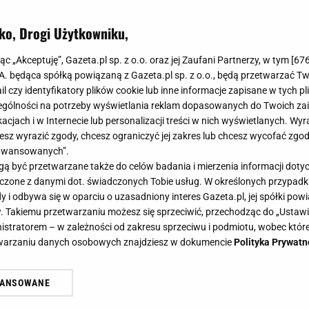
son i niska cena. Nic dziwnego, że szybko znika.
ko, Drogi Użytkowniku,
jąc „Akceptuję”, Gazeta.pl sp. z o.o. oraz jej Zaufani Partnerzy, w tym [
67
.A. będąca spółką powiązaną z Gazeta.pl sp. z o.o., będą przetwarzać T
ail czy identyfikatory plików cookie lub inne informacje zapisane w tych p
gólności na potrzeby wyświetlania reklam dopasowanych do Twoich zain
acjach i w Internecie lub personalizacji treści w nich wyświetlanych. Wyr
cesz wyrazić zgody, chcesz ograniczyć jej zakres lub chcesz wycofać zgo
aawansowanych”.
 być przetwarzane także do celów badania i mierzenia informacji dot
 łączone z danymi dot. świadczonych Tobie usług. W określonych przypad
i odbywa się w oparciu o uzasadniony interes Gazeta.pl, jej spółki powi
. Takiemu przetwarzaniu możesz się sprzeciwić, przechodząc do „Ust
nistratorem – w zależności od zakresu sprzeciwu i podmiotu, wobec które
etwarzaniu danych osobowych znajdziesz w dokumencie
Polityka Prywatn
WANSOWANE
żasz też zgodę na zainstalowanie i przechowywanie plików cookie Gazeta.p
gora S.A. na Twoim urządzeniu końcowym. Możesz w każdej chwili zmien