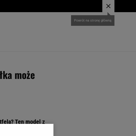
ełka może
rtfela? Ten model z
ałego rana. Błysk