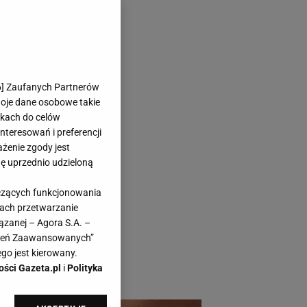
 każdą
6
] Zaufanych Partnerów
 subtelną
woje dane osobowe takie
likach do celów
teresowań i preferencji
ażenie zgody jest
dę uprzednio udzieloną
yczących funkcjonowania
nością. Teraz jest na
kach przetwarzanie
ązanej – Agora S.A. –
cz także atrakcyjną
awień Zaawansowanych”
ś bliskiemu
go jest kierowany.
ości Gazeta.pl
i
Polityka