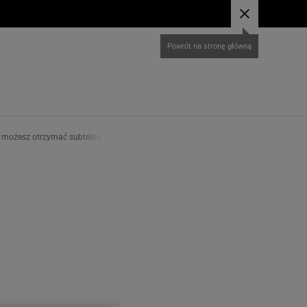
ncie możesz otrzymać subtelną zawieszkę