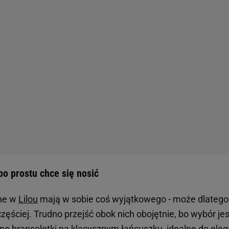
po prostu chce się nosić
pne w
Lilou
mają w sobie coś wyjątkowego - może dlatego 
częściej. Trudno przejść obok nich obojętnie, bo wybór j
e bransoletki na klasycznym łańcuszku, idealne do elegan