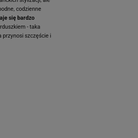
obodne, codzienne
aje się bardzo
erduszkiem - taka
a przynosi szczęście i