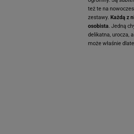
też te na nowoczes
zestawy.
Każdą z n
osobista
. Jedną ch
delikatna, urocza, 
może właśnie dlateg