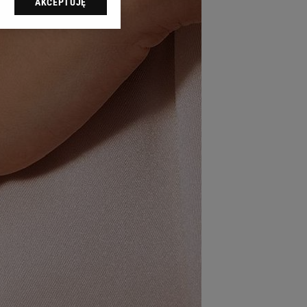
AKCEPTUJĘ
l sp. z o.o., jej
ić swoje preferencje
arzania danych poprzez
ych”. Zmiana ustawień
ach:
 celów identyfikacji.
omiar reklam i treści,