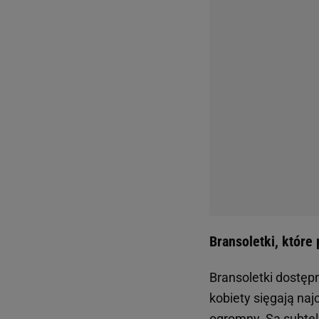
Bransoletki, które 
Bransoletki dostę
kobiety sięgają naj
ogromny. Są subteln