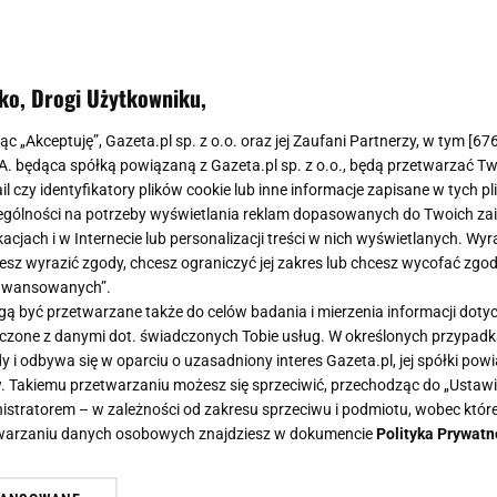
ko, Drogi Użytkowniku,
 w biżuterii Lilou, która podkreśli
jąc „Akceptuję”, Gazeta.pl sp. z o.o. oraz jej Zaufani Partnerzy, w tym [
67
 Teraz w prezencie możesz otrzymać
.A. będąca spółką powiązaną z Gazeta.pl sp. z o.o., będą przetwarzać T
ail czy identyfikatory plików cookie lub inne informacje zapisane w tych p
gólności na potrzeby wyświetlania reklam dopasowanych do Twoich zain
acjach i w Internecie lub personalizacji treści w nich wyświetlanych. Wyr
cesz wyrazić zgody, chcesz ograniczyć jej zakres lub chcesz wycofać zgo
aawansowanych”.
 być przetwarzane także do celów badania i mierzenia informacji dot
uwielbiają biżuterię i sięgają po nią z ogromną przyjem
 łączone z danymi dot. świadczonych Tobie usług. W określonych przypad
i odbywa się w oparciu o uzasadniony interes Gazeta.pl, jej spółki powi
 okazja, bo Lilou kusi nie tylko pięknymi projektami, le
. Takiemu przetwarzaniu możesz się sprzeciwić, przechodząc do „Ust
ny moment, by wybrać coś dla siebie albo sprawić komu
nistratorem – w zależności od zakresu sprzeciwu i podmiotu, wobec które
etwarzaniu danych osobowych znajdziesz w dokumencie
Polityka Prywatn
y prezent.