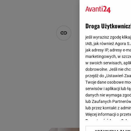
Droga Użytkownicz
Zakochaj się
jeśli wyrazisz zgodę klika
stylizację.
IAB, jak również Agora S
jak adresy IP, adresy e-m
zawieszkę
marketingowych, w szcze
w swoich serwisach, aplik
dobrowolne. Jeśli nie ch
Klaudia Kierzkowska
przejdź do „Ustawień Z
10 grudnia 2025, 15:45
Twoje dane osobowe mogą
Kobiety od zawsze 
serwisów i aplikacji lub
danych nie wymaga zgody 
to wyjątkowo dobra
lub Zaufanych Partnerów
promocją. To ideal
lub przez kontakt z admi
Więcej informacji o prz
elegancki, osobist
Prywatności Agora S.A.