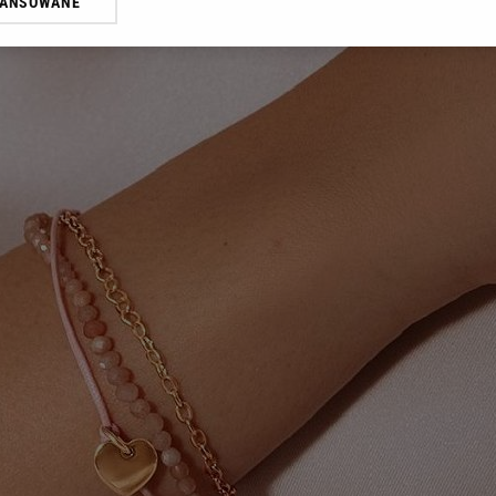
WANSOWANE
żasz też zgodę na zainstalowanie i przechowywanie plików cookie Gazeta.p
gora S.A. na Twoim urządzeniu końcowym. Możesz w każdej chwili zmien
 wywołując narzędzie do zarządzania twoimi preferencjami dot. przetw
ywatności ” w stopce serwisu i przechodząc do „Ustawień Zaawansowan
st także za pomocą ustawień przeglądarki.
rzy i Agora S.A. możemy przetwarzać dane osobowe w następujących cel
 geolokalizacyjnych. Aktywne skanowanie charakterystyki urządzenia do
 na urządzeniu lub dostęp do nich. Spersonalizowane reklamy i treści, p
zanie usług.
Lista Zaufanych Partnerów