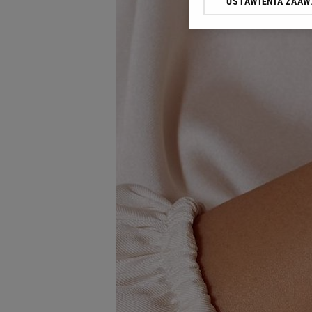
USTAWIENIA ZAA
Klikając „Akceptuję” wyra
Zaufanych Partnerów i A
dotyczące plików cookie,
odnośnik „Ustawienia pr
plików cookie możliwa je
My, nasi Zaufani Partne
Użycie dokładnych danych
Przechowywanie informacji
badnie odbiorców i uleps