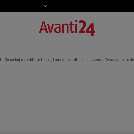
ZIECKO
MOTO
ki
Zakochaj się w biżuterii Lilou, która podkreśli każdą stylizację. Teraz w preze