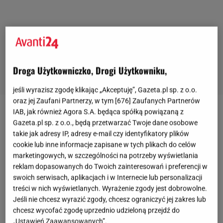
Droga Użytkowniczko, Drogi Użytkowniku,
jeśli wyrazisz zgodę klikając „Akceptuję”, Gazeta.pl sp. z o.o.
oraz jej Zaufani Partnerzy, w tym [
676
] Zaufanych Partnerów
IAB, jak również Agora S.A. będąca spółką powiązaną z
Czapki z wełną polskiej marki - najpiękniejsze
Gazeta.pl sp. z o.o., będą przetwarzać Twoje dane osobowe
modele na zimę 2025/26
takie jak adresy IP, adresy e-mail czy identyfikatory plików
cookie lub inne informacje zapisane w tych plikach do celów
marketingowych, w szczególności na potrzeby wyświetlania
Zima nie
musi
oznaczać "bad hair day" ani rezygnacji
reklam dopasowanych do Twoich zainteresowań i preferencji w
z elegancji. Wystarczy spojrzeć na tegoroczne
swoich serwisach, aplikacjach i w Internecie lub personalizacji
projekty polskiej marki, by zrozumieć, że czapka
treści w nich wyświetlanych. Wyrażenie zgody jest dobrowolne.
Jeśli nie chcesz wyrazić zgody, chcesz ograniczyć jej zakres lub
może być najpiękniejszym elementem stylizacji.
chcesz wycofać zgodę uprzednio udzieloną przejdź do
Klienci pokochali je za jakość, która bije sieciówki na
„Ustawień Zaawansowanych”.