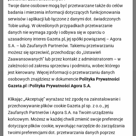
głowę, oraz za obłędną, pastelową kolorystykę,
Twoje dane osobowe mogą być przetwarzane także do celów
badania i mierzenia informacji dotyczących funkcjonowania
która rozświetla twarz w szare dni.Hitem tego
serwisów i aplikacji lub łączone z danymi dot. świadczonych
sezonu są modele z domieszką wełny alpaki.
Tobie usług. W określonych przypadkach przetwarzanie
Dlaczego to taki „game changer"? Włókno to jest
danych nie wymaga zgody i odbywa się w oparciu o
uzasadniony interes Gazeta.pl, jej spółki powiązanej – Agora
niezwykle lekkie, kilkakrotnie cieplejsze od owczej
S.A. – lub Zaufanych Partnerów. Takiemu przetwarzaniu
wełny, a co najważniejsze - jest hypoalergiczne i nie
możesz się sprzeciwić, przechodząc do „Ustawień
"gryzie".
Zaawansowanych” lub przez kontakt z administratorem – w
zależności od zakresu sprzeciwu i podmiotu, wobec którego
jest kierowany. Więcej informacji o przetwarzaniu danych
osobowych znajdziesz w dokumencie
Polityka Prywatności
Gazeta.pl
i
Polityka Prywatności Agora S.A.
Klikając „Akceptuję” wyrażasz też zgodę na zainstalowanie i
przechowywanie plików cookie Gazeta.pl sp. z o.o., jej
Zaufanych Partnerów i Agora S.A. na Twoim urządzeniu
końcowym. Możesz w każdej chwili zmienić swoje preferencje
dotyczące plików cookie, wywołując narzędzie do zarządzania
twoimi preferencjami dot. przetwarzania danych poprzez