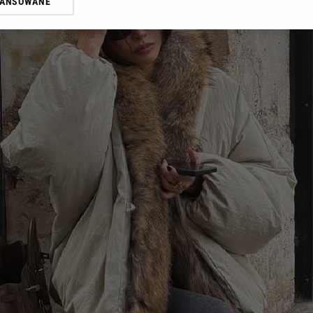
WANSOWANE
żasz też zgodę na zainstalowanie i przechowywanie plików cookie Gazeta.p
gora S.A. na Twoim urządzeniu końcowym. Możesz w każdej chwili zmien
 wywołując narzędzie do zarządzania twoimi preferencjami dot. przetw
ywatności ” w stopce serwisu i przechodząc do „Ustawień Zaawansowan
st także za pomocą ustawień przeglądarki.
rzy i Agora S.A. możemy przetwarzać dane osobowe w następujących cel
 geolokalizacyjnych. Aktywne skanowanie charakterystyki urządzenia do
 na urządzeniu lub dostęp do nich. Spersonalizowane reklamy i treści, p
zanie usług.
Lista Zaufanych Partnerów