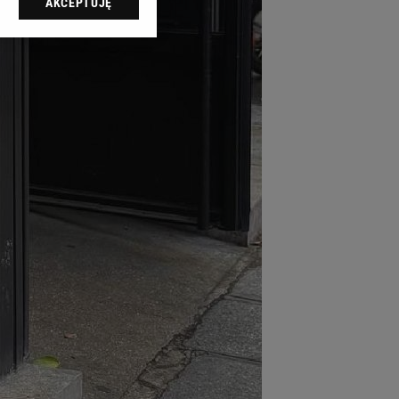
AKCEPTUJĘ
l sp. z o.o., jej
ić swoje preferencje
arzania danych poprzez
ych”. Zmiana ustawień
ach:
 celów identyfikacji.
omiar reklam i treści,