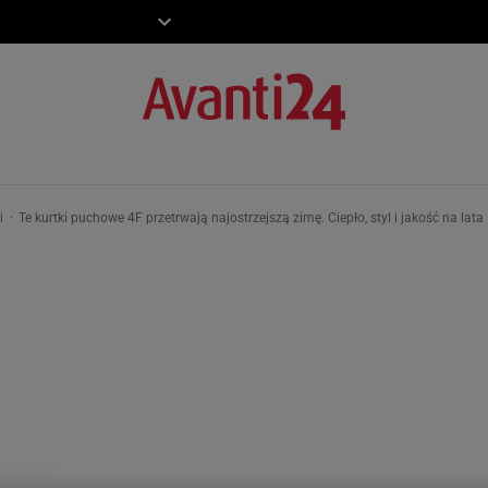
ZIECKO
MOTO
ki
Te kurtki puchowe 4F przetrwają najostrzejszą zimę. Ciepło, styl i jakość na lata