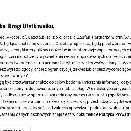
ko, Drogi Użytkowniku,
uchowe 4F przetrwają najostrzejszą
jąc „Akceptuję”, Gazeta.pl sp. z o.o. oraz jej Zaufani Partnerzy, w tym [
67
 i jakość na lata
.A. będąca spółką powiązaną z Gazeta.pl sp. z o.o., będą przetwarzać T
ail czy identyfikatory plików cookie lub inne informacje zapisane w tych p
gólności na potrzeby wyświetlania reklam dopasowanych do Twoich zain
acjach i w Internecie lub personalizacji treści w nich wyświetlanych. Wyr
cesz wyrazić zgody, chcesz ograniczyć jej zakres lub chcesz wycofać zgo
aawansowanych”.
 jeden z najważniejszych elementów zimowej garderoby.
 być przetwarzane także do celów badania i mierzenia informacji dot
wni ciepło, wygodę i ochronę przed niepogodą, kurtki
 łączone z danymi dot. świadczonych Tobie usług. W określonych przypad
i odbywa się w oparciu o uzasadniony interes Gazeta.pl, jej spółki powi
. Takiemu przetwarzaniu możesz się sprzeciwić, przechodząc do „Ust
nistratorem – w zależności od zakresu sprzeciwu i podmiotu, wobec które
etwarzaniu danych osobowych znajdziesz w dokumencie
Polityka Prywatn