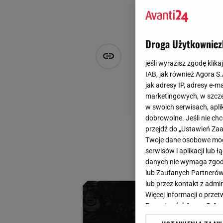
Droga Użytkownicz
Te kurtki p
jeśli wyrazisz zgodę klika
Ciepło, styl
IAB, jak również Agora S
jak adresy IP, adresy e-m
marketingowych, w szcze
Klaudia Kierzkowska
w swoich serwisach, aplik
25 listopada 2025, 16:30
dobrowolne. Jeśli nie ch
przejdź do „Ustawień Z
Kurtka puchowa to
Twoje dane osobowe mogą
modelu, który zape
serwisów i aplikacji lub
wyborem.
danych nie wymaga zgody 
lub Zaufanych Partnerów
lub przez kontakt z admi
Więcej informacji o prz
Prywatności Agora S.A.