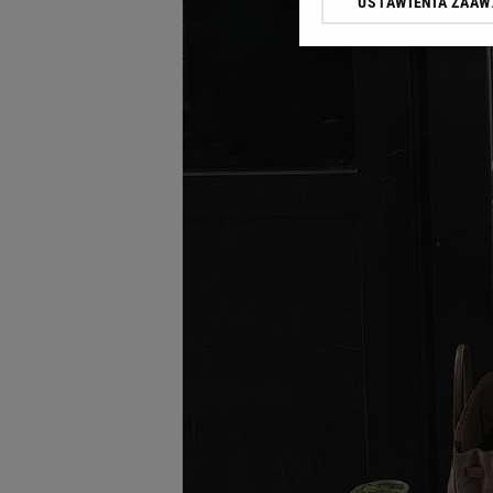
USTAWIENIA ZAA
Klikając „Akceptuję” wyra
Zaufanych Partnerów i A
dotyczące plików cookie,
odnośnik „Ustawienia pr
plików cookie możliwa je
My, nasi Zaufani Partne
Użycie dokładnych danych
Przechowywanie informacji
badnie odbiorców i uleps