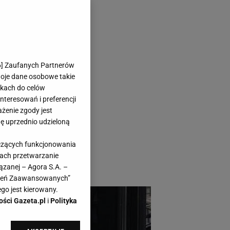
 zimę.
6
] Zaufanych Partnerów
woje dane osobowe takie
likach do celów
teresowań i preferencji
ażenie zgody jest
dę uprzednio udzieloną
 Jeśli szukasz
yczących funkcjonowania
 4F będą świetnym
kach przetwarzanie
ązanej – Agora S.A. –
awień Zaawansowanych”
go jest kierowany.
ości Gazeta.pl
i
Polityka