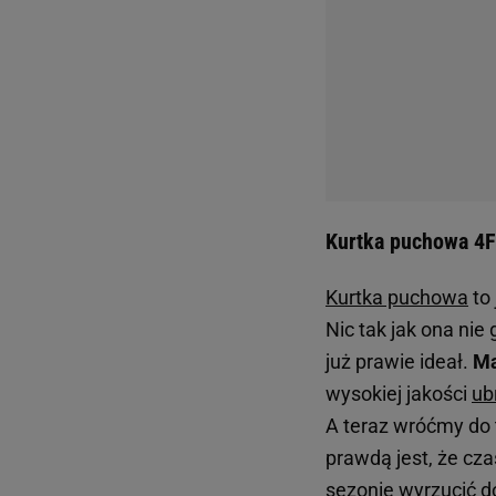
Kurtka puchowa 4F 
Kurtka puchowa
to
Nic tak jak ona nie 
już prawie ideał.
Ma
wysokiej jakości
ub
A teraz wróćmy do t
prawdą jest, że cza
sezonie wyrzucić d