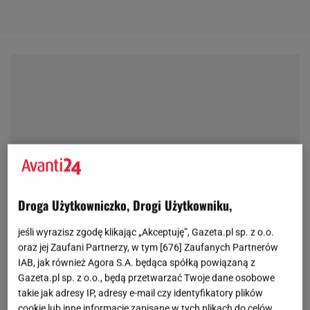
Droga Użytkowniczko, Drogi Użytkowniku,
jeśli wyrazisz zgodę klikając „Akceptuję”, Gazeta.pl sp. z o.o.
oraz jej Zaufani Partnerzy, w tym [
676
] Zaufanych Partnerów
IAB, jak również Agora S.A. będąca spółką powiązaną z
Gazeta.pl sp. z o.o., będą przetwarzać Twoje dane osobowe
takie jak adresy IP, adresy e-mail czy identyfikatory plików
cookie lub inne informacje zapisane w tych plikach do celów