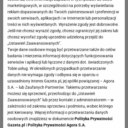
marketingowych, w szczególności na potrzeby wyświetlania
reklam dopasowanych do Twoich zainteresowań i preferencji w
swoich serwisach, aplikacjach i w Internecie lub personalizacji
treści w nich wyświetlanych. Wyrażenie zgody jest dobrowolne.
Jeśli nie chcesz wyrazić zgody, chcesz ograniczyć jej zakres lub
chcesz wycofać zgodę uprzednio udzieloną przejdź do
„Ustawień Zaawansowanych”.
Twoje dane osobowe mogą być przetwarzane także do celów
badania i mierzenia informacji dotyczących funkcjonowania
serwisów i aplikacji lub łączone z danymi dot. świadczonych
Tobie usług. W określonych przypadkach przetwarzanie
danych nie wymaga zgody i odbywa się w oparciu o
uzasadniony interes Gazeta.pl, jej spółki powiązanej – Agora
S.A. – lub Zaufanych Partnerów. Takiemu przetwarzaniu
możesz się sprzeciwić, przechodząc do „Ustawień
Zaawansowanych” lub przez kontakt z administratorem – w
zależności od zakresu sprzeciwu i podmiotu, wobec którego
jest kierowany. Więcej informacji o przetwarzaniu danych
osobowych znajdziesz w dokumencie
Polityka Prywatności
Gazeta.pl
i
Polityka Prywatności Agora S.A.