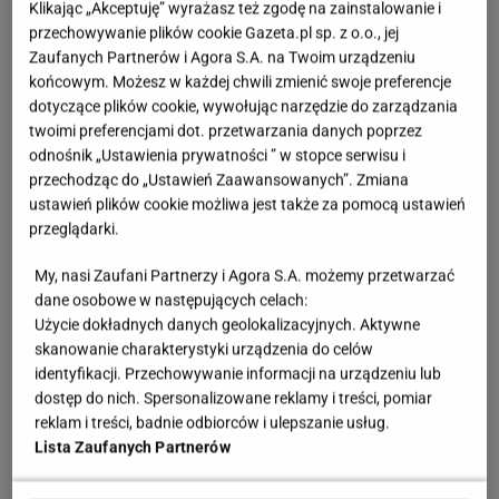
Klikając „Akceptuję” wyrażasz też zgodę na zainstalowanie i
przechowywanie plików cookie Gazeta.pl sp. z o.o., jej
Zaufanych Partnerów i Agora S.A. na Twoim urządzeniu
końcowym. Możesz w każdej chwili zmienić swoje preferencje
dotyczące plików cookie, wywołując narzędzie do zarządzania
twoimi preferencjami dot. przetwarzania danych poprzez
odnośnik „Ustawienia prywatności ” w stopce serwisu i
przechodząc do „Ustawień Zaawansowanych”. Zmiana
ustawień plików cookie możliwa jest także za pomocą ustawień
przeglądarki.
My, nasi Zaufani Partnerzy i Agora S.A. możemy przetwarzać
dane osobowe w następujących celach:
Użycie dokładnych danych geolokalizacyjnych. Aktywne
skanowanie charakterystyki urządzenia do celów
identyfikacji. Przechowywanie informacji na urządzeniu lub
dostęp do nich. Spersonalizowane reklamy i treści, pomiar
Stylizacja Karoliny Pisarek – zdekonstruowany
reklam i treści, badnie odbiorców i ulepszanie usług.
trencz
Lista Zaufanych Partnerów
W centrum całej stylizacji znalazł się krótki
trencz
w