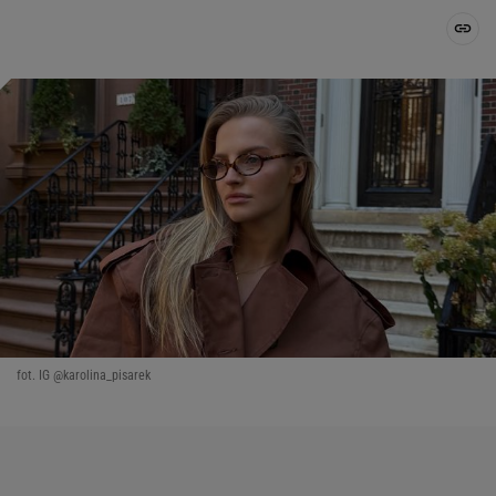
fot. IG @karolina_pisarek