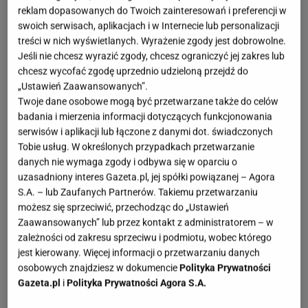
reklam dopasowanych do Twoich zainteresowań i preferencji w
swoich serwisach, aplikacjach i w Internecie lub personalizacji
treści w nich wyświetlanych. Wyrażenie zgody jest dobrowolne.
Jeśli nie chcesz wyrazić zgody, chcesz ograniczyć jej zakres lub
chcesz wycofać zgodę uprzednio udzieloną przejdź do
„Ustawień Zaawansowanych”.
Twoje dane osobowe mogą być przetwarzane także do celów
badania i mierzenia informacji dotyczących funkcjonowania
serwisów i aplikacji lub łączone z danymi dot. świadczonych
Tobie usług. W określonych przypadkach przetwarzanie
danych nie wymaga zgody i odbywa się w oparciu o
uzasadniony interes Gazeta.pl, jej spółki powiązanej – Agora
S.A. – lub Zaufanych Partnerów. Takiemu przetwarzaniu
możesz się sprzeciwić, przechodząc do „Ustawień
Zaawansowanych” lub przez kontakt z administratorem – w
zależności od zakresu sprzeciwu i podmiotu, wobec którego
jest kierowany. Więcej informacji o przetwarzaniu danych
osobowych znajdziesz w dokumencie
Polityka Prywatności
Gazeta.pl
i
Polityka Prywatności Agora S.A.