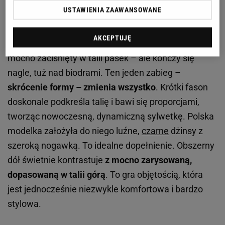
USTAWIENIA ZAAWANSOWANE
odcieniu głębokiego, czekoladowego brązu. Ten
płaszcz zachowuje wszystkie atrybuty klasycznego
AKCEPTUJĘ
modelu – szerokie klapy, pagony na ramionach i
mocno zaciśnięty w talii pasek – ale kończy się
nagle, tuż nad biodrami. Ten jeden zabieg –
skrócenie formy – zmienia wszystko
. Krótki fason
doskonale podkreśla talię i bawi się proporcjami,
tworząc nowoczesną, dynamiczną sylwetkę. Polska
modelka założyła do niego luźne,
czarne
dżinsy z
szeroką nogawką. To idealne dopełnienie. Obszerny
dół świetnie kontrastuje
z mocno zarysowaną,
dopasowaną w talii górą
. To gra objętością, która
jest jednocześnie niezwykle komfortowa i bardzo
stylowa.