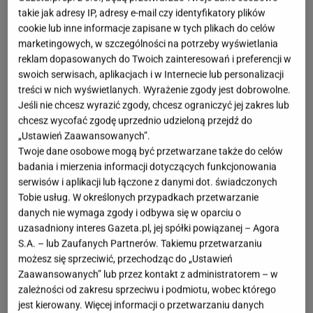
takie jak adresy IP, adresy e-mail czy identyfikatory plików
cookie lub inne informacje zapisane w tych plikach do celów
marketingowych, w szczególności na potrzeby wyświetlania
reklam dopasowanych do Twoich zainteresowań i preferencji w
swoich serwisach, aplikacjach i w Internecie lub personalizacji
treści w nich wyświetlanych. Wyrażenie zgody jest dobrowolne.
Jeśli nie chcesz wyrazić zgody, chcesz ograniczyć jej zakres lub
chcesz wycofać zgodę uprzednio udzieloną przejdź do
„Ustawień Zaawansowanych”.
Twoje dane osobowe mogą być przetwarzane także do celów
badania i mierzenia informacji dotyczących funkcjonowania
serwisów i aplikacji lub łączone z danymi dot. świadczonych
Tobie usług. W określonych przypadkach przetwarzanie
danych nie wymaga zgody i odbywa się w oparciu o
uzasadniony interes Gazeta.pl, jej spółki powiązanej – Agora
S.A. – lub Zaufanych Partnerów. Takiemu przetwarzaniu
możesz się sprzeciwić, przechodząc do „Ustawień
Zaawansowanych” lub przez kontakt z administratorem – w
zależności od zakresu sprzeciwu i podmiotu, wobec którego
jest kierowany. Więcej informacji o przetwarzaniu danych