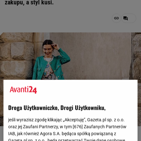
zakupu, a styl kusi.
Droga Użytkowniczko, Drogi Użytkowniku,
jeśli wyrazisz zgodę klikając „Akceptuję”, Gazeta.pl sp. z o.o.
oraz jej Zaufani Partnerzy, w tym [
676
] Zaufanych Partnerów
Fot. Instagram/mycodeofstyle
IAB, jak również Agora S.A. będąca spółką powiązaną z
Gazeta.pl sp. z o.o., będą przetwarzać Twoje dane osobowe