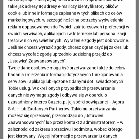
OTWÓRZ GALERIĘ
(3)
takie jak adresy IP, adresy e-mail czy identyfikatory plików
cookie lub inne informacje zapisane w tych plikach do celów
marketingowych, w szczególności na potrzeby wyświetlania
Ubrania od Chanel, która
kobieta
o nich nie marzy?
reklam dopasowanych do Twoich zainteresowań i preferencji w
Jednak cena bywa zaporowa, ale nie przejmujmy
swoich serwisach, aplikacjach i w Internecie lub personalizacji
się.
Teraz w Sinsay znajdziemy kardigan w stylu
treści w nich wyświetlanych. Wyrażenie zgody jest dobrowolne.
Chanel
. Elegancki sweter kosztuje 69,99 zł.
Jeśli nie chcesz wyrazić zgody, chcesz ograniczyć jej zakres lub
chcesz wycofać zgodę uprzednio udzieloną przejdź do
„Ustawień Zaawansowanych”.
Chanel - marzenie o modzie najwyższych lotów
Twoje dane osobowe mogą być przetwarzane także do celów
badania i mierzenia informacji dotyczących funkcjonowania
Kobiety kochają modę i bacznie śledzą
trendy
, które
serwisów i aplikacji lub łączone z danymi dot. świadczonych
wplatają w swoje stylizacje. Jednak są w modzie
Tobie usług. W określonych przypadkach przetwarzanie
danych nie wymaga zgody i odbywa się w oparciu o
ubrania klasyczne, ponadczasowe, które są
uzasadniony interes Gazeta.pl, jej spółki powiązanej – Agora
synonimem piękna i szyku. Tak właśnie jest z
S.A. – lub Zaufanych Partnerów. Takiemu przetwarzaniu
żakietem Chanel.
Prosty krój, wełniany tweed,
możesz się sprzeciwić, przechodząc do „Ustawień
Zaawansowanych” lub przez kontakt z administratorem – w
ozdobne guziki i kieszenie z przodu są znakami
zależności od zakresu sprzeciwu i podmiotu, wobec którego
rozpoznawczymi tego szykownego
ubrania
. Jest
jest kierowany. Więcej informacji o przetwarzaniu danych