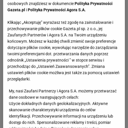
ono modne bez względu na panujące trendy.
osobowych znajdziesz w dokumencie
Polityka Prywatności
Gazeta.pl
i
Polityka Prywatności Agora S.A.
Klikając „Akceptuję” wyrażasz też zgodę na zainstalowanie i
przechowywanie plików cookie Gazeta.pl sp. z o.o., jej
Zaufanych Partnerów i Agora S.A. na Twoim urządzeniu
końcowym. Możesz w każdej chwili zmienić swoje preferencje
dotyczące plików cookie, wywołując narzędzie do zarządzania
twoimi preferencjami dot. przetwarzania danych poprzez
odnośnik „Ustawienia prywatności ” w stopce serwisu i
przechodząc do „Ustawień Zaawansowanych”. Zmiana
ustawień plików cookie możliwa jest także za pomocą ustawień
przeglądarki.
My, nasi Zaufani Partnerzy i Agora S.A. możemy przetwarzać
dane osobowe w następujących celach:
Użycie dokładnych danych geolokalizacyjnych. Aktywne
skanowanie charakterystyki urządzenia do celów
identyfikacji. Przechowywanie informacji na urządzeniu lub
dostęp do nich. Spersonalizowane reklamy i treści, pomiar