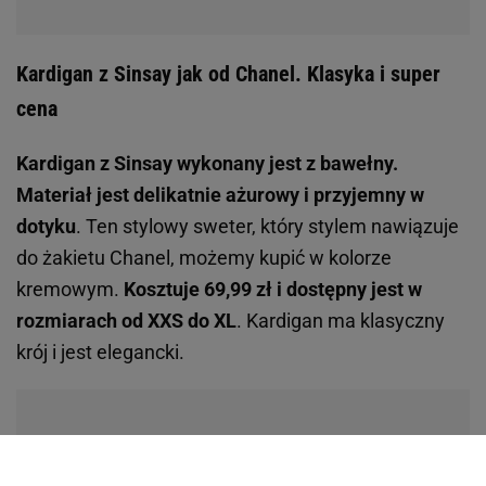
Kardigan z Sinsay jak od Chanel. Klasyka i super
cena
Kardigan z Sinsay wykonany jest z bawełny.
Materiał jest delikatnie ażurowy i przyjemny w
dotyku
. Ten stylowy sweter, który stylem nawiązuje
do żakietu Chanel, możemy kupić w kolorze
kremowym.
Kosztuje 69,99 zł i dostępny jest w
rozmiarach od XXS do XL
. Kardigan ma klasyczny
krój i jest elegancki.