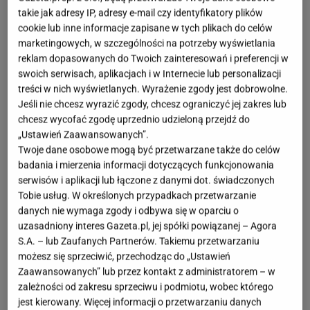
takie jak adresy IP, adresy e-mail czy identyfikatory plików
cookie lub inne informacje zapisane w tych plikach do celów
marketingowych, w szczególności na potrzeby wyświetlania
reklam dopasowanych do Twoich zainteresowań i preferencji w
swoich serwisach, aplikacjach i w Internecie lub personalizacji
treści w nich wyświetlanych. Wyrażenie zgody jest dobrowolne.
Jeśli nie chcesz wyrazić zgody, chcesz ograniczyć jej zakres lub
chcesz wycofać zgodę uprzednio udzieloną przejdź do
„Ustawień Zaawansowanych”.
Twoje dane osobowe mogą być przetwarzane także do celów
badania i mierzenia informacji dotyczących funkcjonowania
serwisów i aplikacji lub łączone z danymi dot. świadczonych
Tobie usług. W określonych przypadkach przetwarzanie
danych nie wymaga zgody i odbywa się w oparciu o
uzasadniony interes Gazeta.pl, jej spółki powiązanej – Agora
S.A. – lub Zaufanych Partnerów. Takiemu przetwarzaniu
możesz się sprzeciwić, przechodząc do „Ustawień
Zaawansowanych” lub przez kontakt z administratorem – w
zależności od zakresu sprzeciwu i podmiotu, wobec którego
jest kierowany. Więcej informacji o przetwarzaniu danych