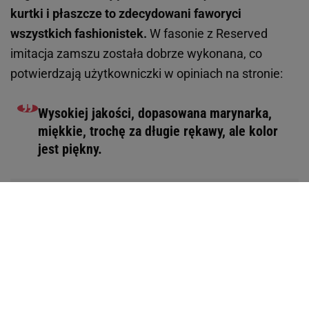
kurtki i płaszcze to zdecydowani faworyci
wszystkich fashionistek.
W fasonie z Reserved
imitacja zamszu została dobrze wykonana, co
potwierdzają użytkowniczki w opiniach na stronie:
Wysokiej jakości, dopasowana marynarka,
miękkie, trochę za długie rękawy, ale kolor
jest piękny.