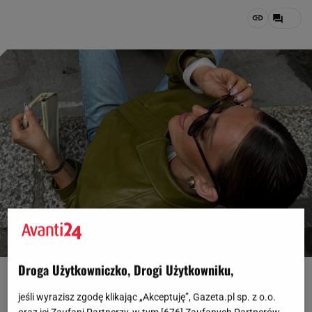
Droga Użytkowniczko, Drogi Użytkowniku,
Fot. IG @nadiyalyalko
jeśli wyrazisz zgodę klikając „Akceptuję”, Gazeta.pl sp. z o.o.
OTWÓRZ GALERIĘ
(3)