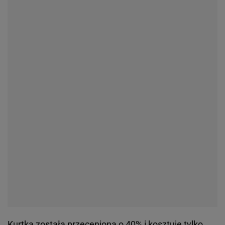
Kurtka została przeceniona o 40% i kosztuje tylko