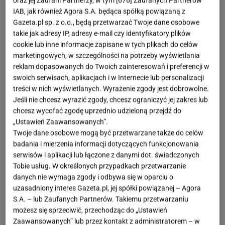
oraz jej Zaufani Partnerzy, w tym [
676
] Zaufanych Partnerów
IAB, jak również Agora S.A. będąca spółką powiązaną z
Reserved ruszyło z wyprzedażami mid season, a to
Gazeta.pl sp. z o.o., będą przetwarzać Twoje dane osobowe
świetna okazja, by dużo taniej zakupić
kurtki
na ten
takie jak adresy IP, adresy e-mail czy identyfikatory plików
cookie lub inne informacje zapisane w tych plikach do celów
sezon. Mocną propozycją jest kurtka w odcieniu
marketingowych, w szczególności na potrzeby wyświetlania
zielonej oliwki.
reklam dopasowanych do Twoich zainteresowań i preferencji w
swoich serwisach, aplikacjach i w Internecie lub personalizacji
treści w nich wyświetlanych. Wyrażenie zgody jest dobrowolne.
Jeśli nie chcesz wyrazić zgody, chcesz ograniczyć jej zakres lub
chcesz wycofać zgodę uprzednio udzieloną przejdź do
„Ustawień Zaawansowanych”.
Twoje dane osobowe mogą być przetwarzane także do celów
badania i mierzenia informacji dotyczących funkcjonowania
serwisów i aplikacji lub łączone z danymi dot. świadczonych
Tobie usług. W określonych przypadkach przetwarzanie
danych nie wymaga zgody i odbywa się w oparciu o
uzasadniony interes Gazeta.pl, jej spółki powiązanej – Agora
S.A. – lub Zaufanych Partnerów. Takiemu przetwarzaniu
możesz się sprzeciwić, przechodząc do „Ustawień
Zaawansowanych” lub przez kontakt z administratorem – w