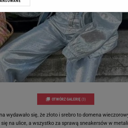
WANSOWANE
żasz też zgodę na zainstalowanie i przechowywanie plików cookie Gazeta.p
gora S.A. na Twoim urządzeniu końcowym. Możesz w każdej chwili zmien
 wywołując narzędzie do zarządzania twoimi preferencjami dot. przetw
ywatności ” w stopce serwisu i przechodząc do „Ustawień Zaawansowan
st także za pomocą ustawień przeglądarki.
rzy i Agora S.A. możemy przetwarzać dane osobowe w następujących cel
 geolokalizacyjnych. Aktywne skanowanie charakterystyki urządzenia do
 na urządzeniu lub dostęp do nich. Spersonalizowane reklamy i treści, p
zanie usług.
Lista Zaufanych Partnerów
OTWÓRZ GALERIĘ
(3)
a wydawało się, że złoto i srebro to domena wieczorowyc
 się na ulice, a wszystko za sprawą sneakersów w meta