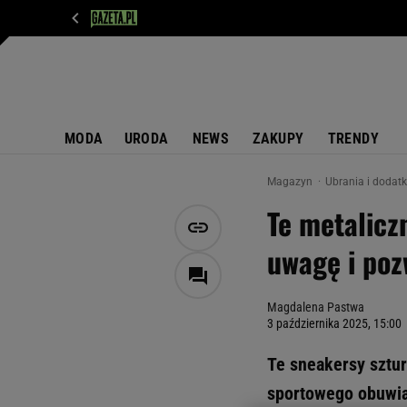
WIADOMOŚCI
NEXT
SPORT
PLOTEK
D
MODA
URODA
NEWS
ZAKUPY
TRENDY
Magazyn
Ubrania i dodat
Te metalicz
uwagę i poz
Magdalena Pastwa
3 października 2025, 15:00
Te sneakersy sztur
sportowego obuwia 