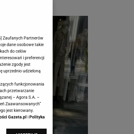
6
] Zaufanych Partnerów
woje dane osobowe takie
likach do celów
teresowań i preferencji
ażenie zgody jest
dę uprzednio udzieloną
yczących funkcjonowania
kach przetwarzanie
ązanej – Agora S.A. –
awień Zaawansowanych”
go jest kierowany.
ości Gazeta.pl
i
Polityka