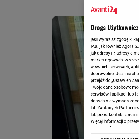
Nie tylko wyglądaj
Droga Użytkownicz
jeśli wyrazisz zgodę klika
IAB, jak również Agora S
jak adresy IP, adresy e-m
marketingowych, w szcze
w swoich serwisach, aplik
dobrowolne. Jeśli nie ch
przejdź do „Ustawień Z
Twoje dane osobowe mogą
serwisów i aplikacji lub
danych nie wymaga zgody 
lub Zaufanych Partnerów
lub przez kontakt z admi
Więcej informacji o prz
Prywatności Agora S.A.