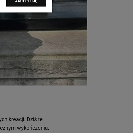
AKCEPTUJĘ
l sp. z o.o., jej
ić swoje preferencje
arzania danych poprzez
ych”. Zmiana ustawień
ach:
 celów identyfikacji.
omiar reklam i treści,
h kreacji. Dziś te
licznym wykończeniu.