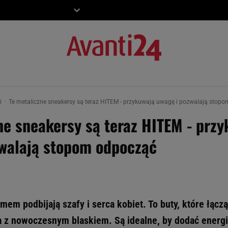
ZIECKO
MOTO
ki
Te metaliczne sneakersy są teraz HITEM - przykuwają uwagę i pozwalają stop
ne sneakersy są teraz HITEM - prz
walają stopom odpocząć
mem podbijają szafy i serca kobiet. To buty, które łąc
z nowoczesnym blaskiem. Są idealne, by dodać energii 