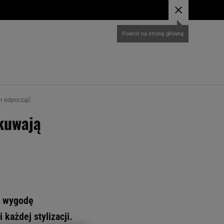
om odpocząć
ykuwają
zą wygodę
każdej stylizacji.